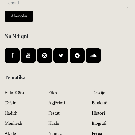
Abonohu
Na Ndiqni
Tematika
Fillo Këtu
Fikh
Tezkije
Tefsir
Agjërimi
Edukatë
Hadith
Festat
Histori
Menhexh
Haxhi
Biografi
Akide
Namazi
Fetua