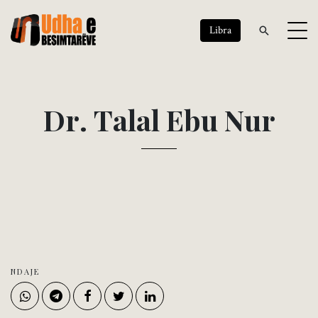
Libra
D
r
.
T
a
l
a
l
E
b
u
N
u
r
NDAJE