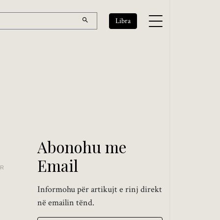
Libra
Abonohu me
Email
IR
Informohu për artikujt e rinj direkt
në emailin tënd.