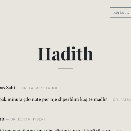
H
a
d
i
t
h
as Safit
DR. FATMIR STRUMI
 pak minuta çdo natë për një shpërblim kaq të madh?
DR. FATM
tit
DR. BEHAR HYSENI
të metave të njerëzve dhe cënimi i privatësisë së tyre
DR.