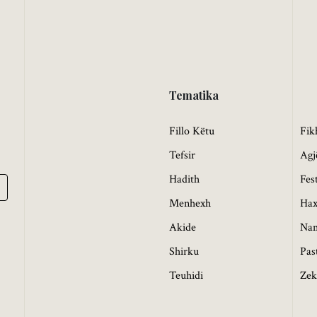
Tematika
Fillo Këtu
Fik
Tefsir
Agj
Hadith
Fes
Menhexh
Hax
Akide
Na
Shirku
Pas
Teuhidi
Zek