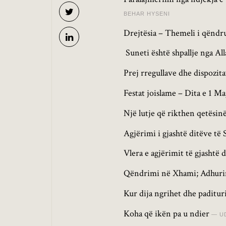
BEHAR HYSENI
Drejtësia – Themeli i qëndr
Suneti është shpallje nga All
Prej rregullave dhe dispozit
Festat joislame – Dita e 1 Ma
Një lutje që rikthen qetësinë
Agjërimi i gjashtë ditëve të
Vlera e agjërimit të gjashtë d
Qëndrimi në Xhami; Adhuri
Kur dija ngrihet dhe paditu
Koha që ikën pa u ndier
U