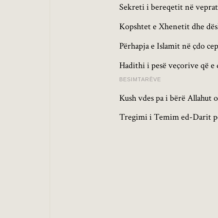
Sekreti i bereqetit në vepra
Kopshtet e Xhenetit dhe dës
Përhapja e Islamit në çdo cep
Hadithi i pesë veçorive që e
BESIMTARËVE
Kush vdes pa i bërë Allahut 
Tregimi i Temim ed-Darit p