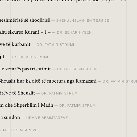
ueshmërisë së shoqërisë
SHEHUL-ISLAM IBN TEJMIJE
ahu sikurse Kurani – 1 –
DR. BEHAR HYSENI
ave të kurbanit
DR. FATMIR STRUMI
jit
DR. FATMIR STRUMI
 e zemrës pas trishtimit
UDHA E BESIMTARËVE
 Sheualit kur ka ditë të mbetura nga Ramazani
DR. FATMIR STRU
itëve të Sheualit
DR. FATMIR STRUMI
m dhe Shpërblim i Madh
DR. FATMIR STRUMI
ria sundon
UDHA E BESIMTARËVE
DHA E BESIMTARËVE