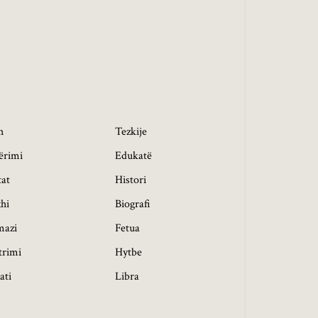
h
Tezkije
ërimi
Edukatë
tat
Histori
hi
Biografi
mazi
Fetua
trimi
Hytbe
ati
Libra