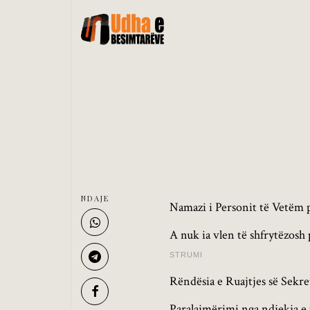
NDAJE
Namazi i Personit të Vetëm p
A nuk ia vlen të shfrytëzosh
STRUMI
Rëndësia e Ruajtjes së Sekre
Paralajmërimi nga ndjekja e 