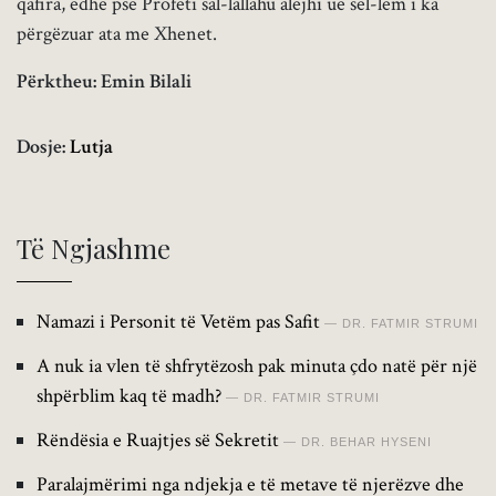
qafira, edhe pse Profeti sal-lallahu alejhi ue sel-lem i ka
përgëzuar ata me Xhenet.
Përktheu: Emin Bilali
Dosje:
Lutja
Të Ngjashme
Namazi i Personit të Vetëm pas Safit
DR. FATMIR STRUMI
A nuk ia vlen të shfrytëzosh pak minuta çdo natë për një
shpërblim kaq të madh?
DR. FATMIR STRUMI
Rëndësia e Ruajtjes së Sekretit
DR. BEHAR HYSENI
Paralajmërimi nga ndjekja e të metave të njerëzve dhe