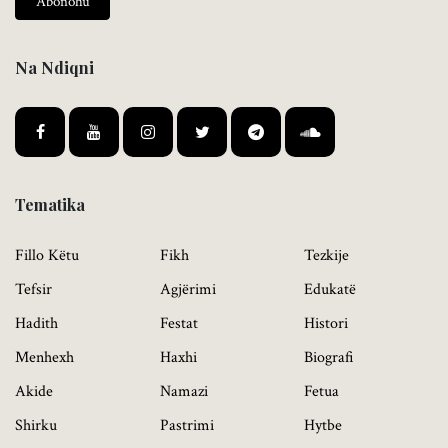
Abonohu
Na Ndiqni
Tematika
Fillo Këtu
Fikh
Tezkije
Tefsir
Agjërimi
Edukatë
Hadith
Festat
Histori
Menhexh
Haxhi
Biografi
Akide
Namazi
Fetua
Shirku
Pastrimi
Hytbe