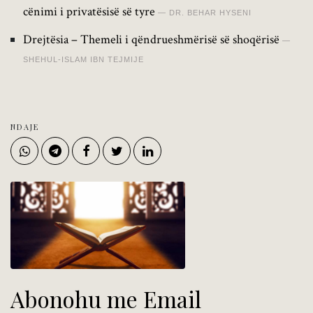
cënimi i privatësisë së tyre
DR. BEHAR HYSENI
Drejtësia – Themeli i qëndrueshmërisë së shoqërisë
SHEHUL-ISLAM IBN TEJMIJE
NDAJE
Abonohu me Email