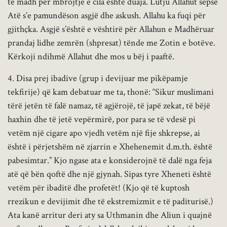
të madh për mbrojtje e cila është duaja. Lutju Allahut sepse
Atë s’e pamundëson asgjë dhe askush. Allahu ka fuqi për
gjithçka. Asgjë s’është e vështirë për Allahun e Madhëruar
prandaj lidhe zemrën (shpresat) tënde me Zotin e botëve.
Kërkoji ndihmë Allahut dhe mos u bëj i paaftë.
4. Disa prej ibadive (grup i devijuar me pikëpamje
tekfirije) që kam debatuar me ta, thonë: “Sikur muslimani
tërë jetën të falë namaz, të agjërojë, të japë zekat, të bëjë
haxhin dhe të jetë vepërmirë, por para se të vdesë pi
vetëm një cigare apo vjedh vetëm një fije shkrepse, ai
është i përjetshëm në zjarrin e Xhehenemit d.m.th. është
pabesimtar.” Kjo ngase ata e konsiderojnë të dalë nga feja
atë që bën qoftë dhe një gjynah. Sipas tyre Xheneti është
vetëm për ibaditë dhe profetët! (Kjo që të kuptosh
rrezikun e devijimit dhe të ekstremizmit e të paditurisë.)
Ata kanë arritur deri aty sa Uthmanin dhe Aliun i quajnë