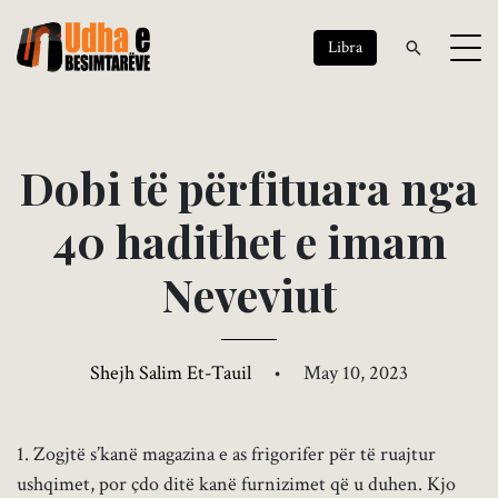
Libra
D
o
b
i
t
ë
p
ë
r
f
i
t
u
a
r
a
n
g
a
4
0
h
a
d
i
t
h
e
t
e
i
m
a
m
N
e
v
e
v
i
u
t
Shejh Salim Et-Tauil
•
May 10, 2023
1. Zogjtë s’kanë magazina e as frigorifer për të ruajtur
ushqimet, por çdo ditë kanë furnizimet që u duhen. Kjo