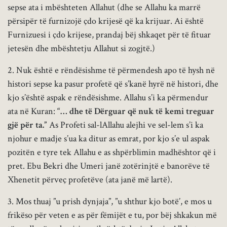
sepse ata i mbështeten Allahut (dhe se Allahu ka marrë
përsipër të furnizojë çdo krijesë që ka krijuar. Ai është
Furnizuesi i çdo krijese, prandaj bëj shkaqet për të fituar
jetesën dhe mbështetju Allahut si zogjtë.)
2. Nuk është e rëndësishme të përmendesh apo të hysh në
histori sepse ka pasur profetë që s’kanë hyrë në histori, dhe
kjo s’është aspak e rëndësishme. Allahu s’i ka përmendur
ata në Kuran:
“… dhe të Dërguar që nuk të kemi treguar
gjë për ta.”
As Profeti sal-lAllahu alejhi ve sel-lem s’i ka
njohur e madje s’ua ka ditur as emrat, por kjo s’e ul aspak
pozitën e tyre tek Allahu e as shpërblimin madhështor që i
pret. Ebu Bekri dhe Umeri janë zotërinjtë e banorëve të
Xhenetit përveç profetëve (ata janë më lartë).
3. Mos thuaj ”u prish dynjaja”, ”u shthur kjo botë’, e mos u
frikëso për veten e as për fëmijët e tu, por bëj shkakun më