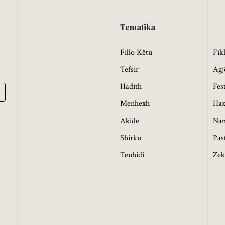
Tematika
Fillo Këtu
Fik
Tefsir
Agj
Hadith
Fes
Menhexh
Hax
Akide
Na
Shirku
Pas
Teuhidi
Zek