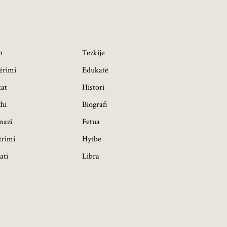
h
Tezkije
ërimi
Edukatë
tat
Histori
hi
Biografi
mazi
Fetua
trimi
Hytbe
ati
Libra