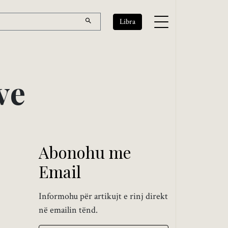
Libra
v
e
Abonohu me
Email
Informohu për artikujt e rinj direkt
në emailin tënd.