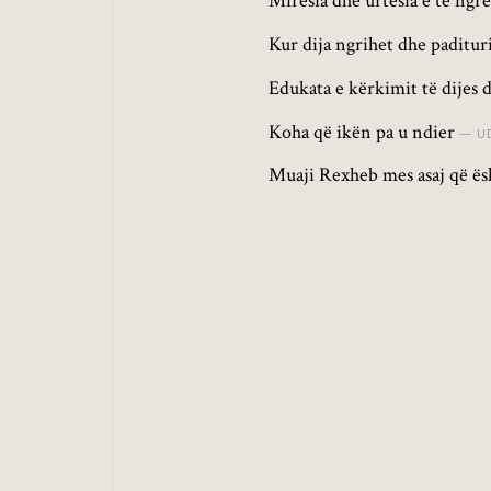
Mirësia dhe urtësia e të ngrë
Kur dija ngrihet dhe paditu
Edukata e kërkimit të dijes 
Koha që ikën pa u ndier
U
Muaji Rexheb mes asaj që ësh