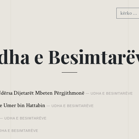
d
h
a
e
B
e
s
i
m
t
a
r
ë
dërsa Dijetarët Mbeten Përgjithmonë
UDHA E BESIMTARËVE
 me Umer bin Hattabin
UDHA E BESIMTARËVE
UDHA E BESIMTARËVE
DHA E BESIMTARËVE