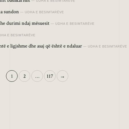
nit bashkarisht
UDHA E BESIMTARËVE
ria sundon
UDHA E BESIMTARËVE
dhe durimi ndaj mësuesit
UDHA E BESIMTARËVE
DHA E BESIMTARËVE
të e ligjshme dhe asaj që është e ndaluar
UDHA E BESIMTARËVE
1
2
…
117
→