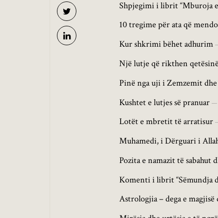
Shpjegimi i librit “Mburoja 
10 tregime për ata që mendojn
Kur shkrimi bëhet adhurim
Një lutje që rikthen qetësinë
Pinë nga uji i Zemzemit dhe
Kushtet e lutjes së pranuar
Lotët e mbretit të arratisur
Muhamedi, i Dërguari i Alla
Pozita e namazit të sabahut d
Komenti i librit “Sëmundja dh
Astrologjia – dega e magjisë