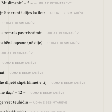
e Muslimanit” – 5 –
UDHA E BESIMTARËVE
ë se treni i dijes ka ikur
UDHA E BESIMTARËVE
UDHA E BESIMTARËVE
 e zemrës pas trishtimit
UDHA E BESIMTARËVE
 u bënë oqeane (në dije)
UDHA E BESIMTARËVE
UDHA E BESIMTARËVE
UDHA E BESIMTARËVE
hut
UDHA E BESIMTARËVE
he dhjetë shpërblimet e tij
UDHA E BESIMTARËVE
e ilaçi” – 12 –
UDHA E BESIMTARËVE
 që vret teuhidin
UDHA E BESIMTARËVE