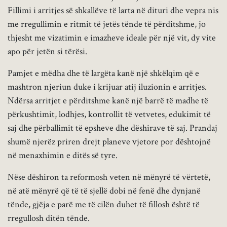
Fillimi i arritjes së shkallëve të larta në dituri dhe vepra nis
me rregullimin e ritmit të jetës tënde të përditshme, jo
thjesht me vizatimin e imazheve ideale për një vit, dy vite
apo për jetën si tërësi.
Pamjet e mëdha dhe të largëta kanë një shkëlqim që e
mashtron njeriun duke i krijuar atij iluzionin e arritjes.
Ndërsa arritjet e përditshme kanë një barrë të madhe të
përkushtimit, lodhjes, kontrollit të vetvetes, edukimit të
saj dhe përballimit të epsheve dhe dëshirave të saj. Prandaj
shumë njerëz priren drejt planeve vjetore por dështojnë
në menaxhimin e ditës së tyre.
Nëse dëshiron ta reformosh veten në mënyrë të vërtetë,
në atë mënyrë që të të sjellë dobi në fenë dhe dynjanë
tënde, gjëja e parë me të cilën duhet të fillosh është të
rregullosh ditën tënde.