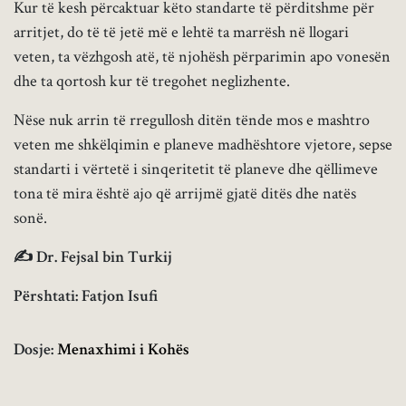
Kur të kesh përcaktuar këto standarte të përditshme për
arritjet, do të të jetë më e lehtë ta marrësh në llogari
veten, ta vëzhgosh atë, të njohësh përparimin apo vonesën
dhe ta qortosh kur të tregohet neglizhente.
Nëse nuk arrin të rregullosh ditën tënde mos e mashtro
veten me shkëlqimin e planeve madhështore vjetore, sepse
standarti i vërtetë i sinqeritetit të planeve dhe qëllimeve
tona të mira është ajo që arrijmë gjatë ditës dhe natës
sonë.
✍ Dr. Fejsal bin Turkij
Përshtati: Fatjon Isufi
Dosje:
Menaxhimi i Kohës