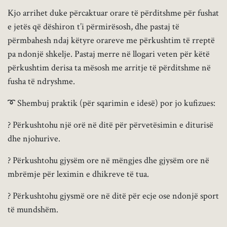
Kjo arrihet duke përcaktuar orare të përditshme për fushat
e jetës që dëshiron t’i përmirësosh, dhe pastaj të
përmbahesh ndaj këtyre orareve me përkushtim të rreptë
pa ndonjë shkelje. Pastaj merre në llogari veten për këtë
përkushtim derisa ta mësosh me arritje të përditshme në
fusha të ndryshme.
➰ Shembuj praktik (për sqarimin e idesë) por jo kufizues:
? Përkushtohu një orë në ditë për përvetësimin e diturisë
dhe njohurive.
? Përkushtohu gjysëm ore në mëngjes dhe gjysëm ore në
mbrëmje për leximin e dhikreve të tua.
? Përkushtohu gjysmë ore në ditë për ecje ose ndonjë sport
të mundshëm.