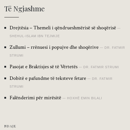
Të Ngjashme
Drejtësia – Themeli i qëndrueshmërisë së shoqërisë
SHEHUL-ISLAM IBN TEJMIJE
Zullumi – rrënuesi i popujve dhe shoqërive
DR. FATMIR
STRUMI
Pasojat e Braktisjes së të Vërtetës
DR. FATMIR STRUMI
Dobitë e pafundme të teksteve fetare
DR. FATMIR
STRUMI
Falënderimi për mirësitë
HOXHË EMIN BILALI
NDAJE