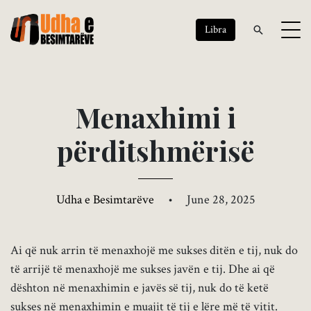
Libra
M
e
n
a
x
h
i
m
i
i
p
ë
r
d
i
t
s
h
m
ë
r
i
s
ë
Udha e Besimtarëve
•
June 28, 2025
Ai që nuk arrin të menaxhojë me sukses ditën e tij, nuk do
të arrijë të menaxhojë me sukses javën e tij. Dhe ai që
dështon në menaxhimin e javës së tij, nuk do të ketë
sukses në menaxhimin e muajit të tij e lëre më të vitit.