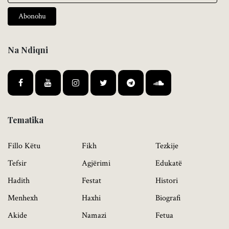
Abonohu
Na Ndiqni
Tematika
Fillo Këtu
Fikh
Tezkije
Tefsir
Agjërimi
Edukatë
Hadith
Festat
Histori
Menhexh
Haxhi
Biografi
Akide
Namazi
Fetua