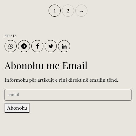
1
2
→
NDAJE
Abonohu me Email
Informohu për artikujt e rinj direkt në emailin tënd.
Abonohu