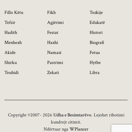
Fillo Këtu
Fikh
Tezkije
Tefsir
Agjërimi
Edukatë
Hadith
Festat
Histori
Menhexh
Haxhi
Biografi
Akide
Namazi
Fetua
Shirku
Pastrimi
Hytbe
Teuhidi
Zekati
Libra
Copyright ©2007- 2026
Udha e Besimtarëve
. Lejohet ribotimi
kundrejt citimit.
Ndërtuar nga
WPlancer