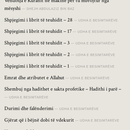
Vendosja e Kuranit në makinë për tu mbrojtur nga
mësyshi
SHEJH ABDULAZIZ BIN BAZ
Shpjegimi i librit të teuhidit – 28
UDHA E BESIMTARËVE
Shpjegimi i librit të teuhidit – 17
UDHA E BESIMTARËVE
Shpjegimi i librit të teuhidit – 3
UDHA E BESIMTARËVE
Shpjegimi i librit të teuhidit – 2
UDHA E BESIMTARËVE
Shpjegimi i librit të teuhidit – 1
UDHA E BESIMTARËVE
Emrat dhe atributet e Allahut
UDHA E BESIMTARËVE
Shembuj nga hadithet e sakta profetike – Hadithi i parë –
UDHA E BESIMTARËVE
Durimi dhe falënderimi
UDHA E BESIMTARËVE
Gjërat që i bëjnë dobi të vdekurit
UDHA E BESIMTARËVE