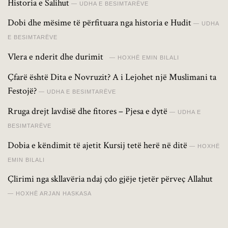
Historia e Salihut
UDHA E BESIMTARËVE
Dobi dhe mësime të përfituara nga historia e Hudit
UDHA
E BESIMTARËVE
Vlera e nderit dhe durimit
HOXHË EMIN BILALI
Çfarë është Dita e Novruzit? A i Lejohet një Muslimani ta
Festojë?
UDHA E BESIMTARËVE
Rruga drejt lavdisë dhe fitores – Pjesa e dytë
UDHA E
BESIMTARËVE
Dobia e këndimit të ajetit Kursij tetë herë në ditë
HOXHË
EMIN BILALI
Çlirimi nga skllavëria ndaj çdo gjëje tjetër përveç Allahut
HOXHË ARJAN HASKASA