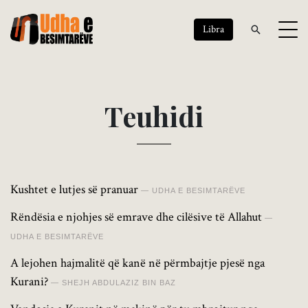
Libra
T
e
u
h
i
d
i
Kushtet e lutjes së pranuar
UDHA E BESIMTARËVE
Rëndësia e njohjes së emrave dhe cilësive të Allahut
UDHA E BESIMTARËVE
A lejohen hajmalitë që kanë në përmbajtje pjesë nga
Kurani?
SHEJH ABDULAZIZ BIN BAZ