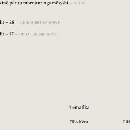
kinë për tu mbrojtur nga mësyshi
SHEJH
dit – 28
UDHA E BESIMTARËVE
dit – 17
UDHA E BESIMTARËVE
Tematika
Fillo Këtu
Fik