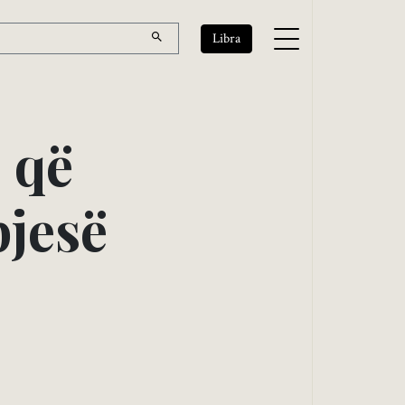
Libra
ë
q
ë
p
j
e
s
ë