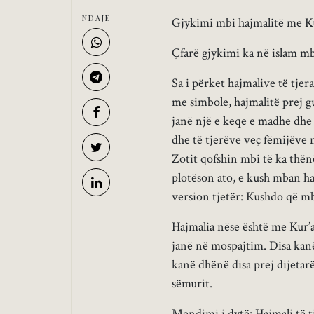
NDAJE
Gjykimi mbi hajmalitë me K
Çfarë gjykimi ka në islam mb
Sa i përket hajmalive të tje
me simbole, hajmalitë prej g
janë një e keqe e madhe dhe e
dhe të tjerëve veç fëmijëve n
Zotit qofshin mbi të ka thën
plotëson ato, e kush mban ha
version tjetër: Kushdo që mb
Hajmalia nëse është me Kur’an
janë në mospajtim. Disa kanë
kanë dhënë disa prej dijetarë
sëmurit.
Mendimi i dytë: Hajmali të t