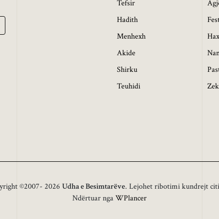
Tefsir
Agj
Hadith
Fes
Menhexh
Hax
Akide
Na
Shirku
Pas
Teuhidi
Zek
yright ©2007- 2026
Udha e Besimtarëve
. Lejohet ribotimi kundrejt cit
Ndërtuar nga
WPlancer