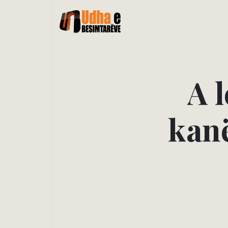
A
l
k
a
n