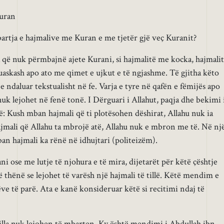
uran
artja e hajmalive me Kuran e me tjetër gjë veç Kuranit?
ra që nuk përmbajnë ajete Kurani, si hajmalitë me kocka, hajmali
uaskash apo ato me qimet e ujkut e të ngjashme. Të gjitha këto
 ndaluar tekstualisht në fe. Varja e tyre në qafën e fëmijës apo
uk lejohet në fenë tonë. I Dërguari i Allahut, paqja dhe bekimi 
ë: Kush mban hajmali që ti plotësohen dëshirat, Allahu nuk ia
jmali që Allahu ta mbrojë atë, Allahu nuk e mbron me të. Në nj
an hajmali ka rënë në idhujtari (politeizëm).
i ose me lutje të njohura e të mira, dijetarët për këtë çështje
 thënë se lejohet të varësh një hajmali të tillë. Këtë mendim e
ve të parë. Ata e kanë konsideruar këtë si recitimi ndaj të
illa nuk lejohen të mbarten. Ky është mendimi i Abdullah ibn