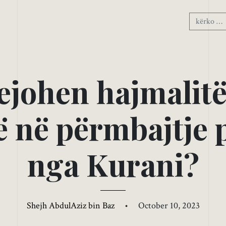
e
j
o
h
e
n
h
a
j
m
a
l
i
t
ë
n
ë
p
ë
r
m
b
a
j
t
j
e
n
g
a
K
u
r
a
n
i
?
Shejh AbdulAziz bin Baz
•
October 10, 2023