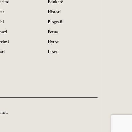
ërimi
Edukatë
tat
Histori
hi
Biografi
mazi
Fetua
trimi
Hytbe
ati
Libra
imit.