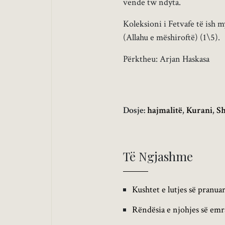
vende tw ndyta.
Koleksioni i Fetvafe të ish m
(Allahu e mëshiroftë) (1\5).
Përktheu: Arjan Haskasa
Dosje:
hajmalitë
,
Kurani
,
Sh
Të Ngjashme
Kushtet e lutjes së pranua
Rëndësia e njohjes së emra