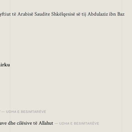
yftiut të Arabisë Saudite Shkëlqesisë së tij Abdulaziz ibn Baz
irku
r
UDHA E BESIMTARËVE
ve dhe cilësive të Allahut
UDHA E BESIMTARËVE