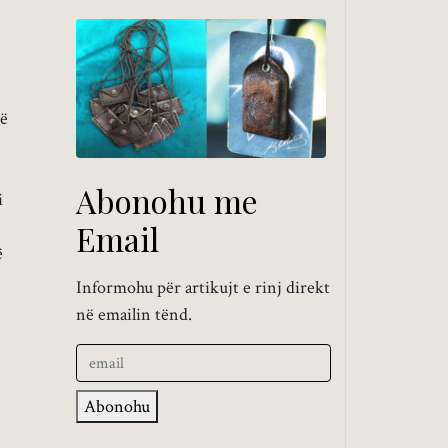
të
Abonohu me
i
Email
ë
Informohu për artikujt e rinj direkt
në emailin tënd.
Abonohu