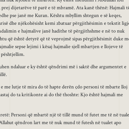
 prej dijetarëve të parë e të mbramë. Ata kanë thënë: Hajmali t
h edhe pse janë me Kuran. Kështu mbyllim shtegun e së keqes,
risë dhe njëkohësisht kemi zbatuar përgjithësimin e tekstit ligj
ndalimin e hajmalive janë hadithe të përgjithshme e në to nuk
htu që është detyrë që të veprojmë sipas përgjithësimit duke m
ajmalie sepse lejimi i kësaj hajmalie sjell mbartjen e llojeve të
 pështjellim.
 duhen ndaluar e ky është qëndrimi më i saktë dhe argumentet e
llë.
e me lutje të mira do të hapte derën çdo personi të mbarte lloj
pastaj do ta kritikonte ai do thë thoshte: Kjo është hajmali me
etë: Personi që mbartë një të tillë mund të futet me të në tuale
e Allahut qëndron lart me të nuk mund të futesh në tualet apo