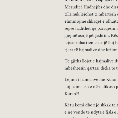
Mesudit i Hudhejfes dhe disa
tilla nuk lejohet ti mbartës
eliminojmë shkaqet e idhujta
sepse hadithet që paraqesin 
gjejmë asnjë përjashtim. Kës
lejuar mbartjen e asnjë lloj h
tjera të hajmalive dhe krijon
Të gjitha llojet e hajmalive
mbështesin qartazi diçka të ti
Lejimi i hajmalive me Kuran 
lloj hajmalish e nëse dikush 
Kuran?!
Këtu kemi dhe një shkak të tr
e në vende të ndyta e fjala 