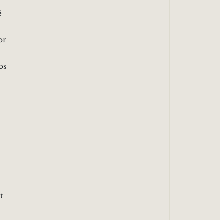
ë
or
os
t