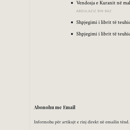
Vendosja e Kuranit në ma
ABDULAZIZ BIN BAZ
Shpjegimi i librit të teuhi
Shpjegimi i librit të teuhi
Abonohu me Email
Informohu për artikujt e rinj direkt në emailin tënd.