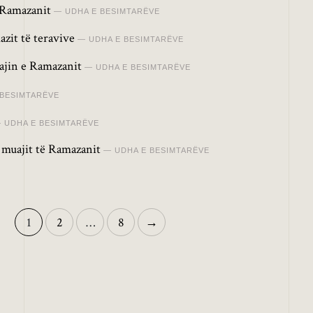
 Ramazanit
UDHA E BESIMTARËVE
azit të teravive
UDHA E BESIMTARËVE
uajin e Ramazanit
UDHA E BESIMTARËVE
 BESIMTARËVE
UDHA E BESIMTARËVE
s muajit të Ramazanit
UDHA E BESIMTARËVE
1
2
…
8
→