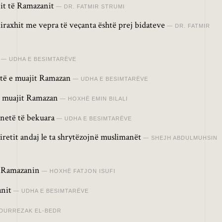
jit të Ramazanit
DR. FATMIR STRUMI
Miraxhit me vepra të veçanta është prej bidateve
DR. FATMIR
UDHA E BESIMTARËVE
7-të e muajit Ramazan
UDHA E BESIMTARËVE
ë muajit Ramazan
HOXHË EMIN BILALI
 netë të bekuara
UDHA E BESIMTARËVE
iretit andaj le ta shrytëzojnë muslimanët
SHEJH ABDULMUHSIN
 Ramazanin
HOXHË FATJON ISUFI
anit
UDHA E BESIMTARËVE
BDURREZAK EL-BEDR