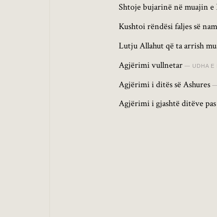
Shtoje bujarinë në muajin e
Kushtoi rëndësi faljes së nam
Lutju Allahut që ta arrish m
Agjërimi vullnetar
UDHA E
Agjërimi i ditës së Ashures
Agjërimi i gjashtë ditëve pa