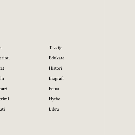
h
Tezkije
ërimi
Edukatë
tat
Histori
hi
Biografi
mazi
Fetua
trimi
Hytbe
ati
Libra