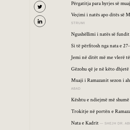
Përgatitja para hyrjes së mua
Veçimi i natës apo ditës së 
STRUMI
Ngushëllimi i natës së fundit
Si të përfitosh nga nata e 2
Jemi në ditët më me vlerë t
Gëzohu që je në këto dhjetë
Muaji i Ramazanit sezon i ah
ABAD
Kështu e ndiejmë më shumë
Trokitje në portën e Ramaz
Nata e Kadrit
SHEJH DR. A