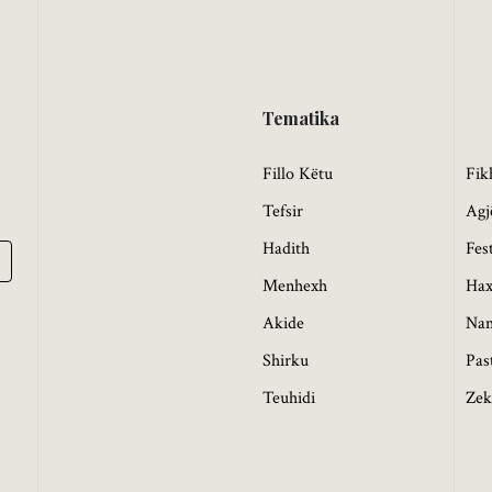
Tematika
Fillo Këtu
Fik
Tefsir
Agj
Hadith
Fes
Menhexh
Hax
Akide
Na
Shirku
Pas
Teuhidi
Zek