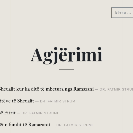
A
g
j
ë
r
i
m
i
 Sheualit kur ka ditë të mbetura nga Ramazani
DR. FATMIR STRU
itëve të Sheualit
DR. FATMIR STRUMI
ë Fitrit
DR. FATMIR STRUMI
ët e fundit të Ramazanit
DR. FATMIR STRUMI