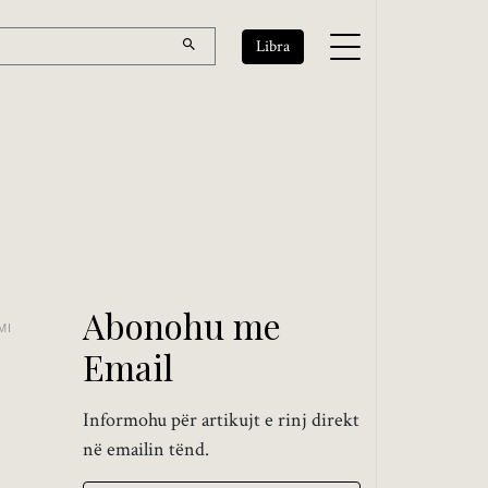
Libra
Abonohu me
MI
Email
Informohu për artikujt e rinj direkt
në emailin tënd.