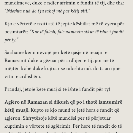
mundimeve, duke e ndier afrimin e fundit të tij, dhe tha:
“Ndoshta nuk do t’ju takoj më pas këtij viti.”
Kjo e vërtetë e nxiti atë të jepte këshillat më të vyera për
besimtarët:
“Kur të falesh, fale namazin sikur të ishte i fundit
për ty.”
Sa shumë kemi nevojë për këtë qasje në muajin e
Ramazanit duke u gëzuar për ardhjen e tij, por në të
njëjtën kohë duke kujtuar se ndoshta nuk do ta arrijmë
vitin e ardhshëm.
Prandaj, jetoje këtë muaj si të ishte i fundit për ty!
Agjëro në Ramazan si dikush që po i thotë lamtumirë
këtij muaji.
Kupto se kjo mund të jetë hera e fundit që
agjëron. Shfrytëzoje këtë mundësi për të përjetuar
kuptimin e vërtetë të agjërimit. Për herë të fundit do të