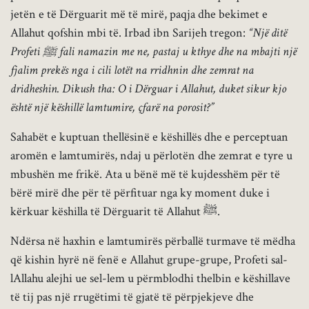
jetën e të Dërguarit më të mirë, paqja dhe bekimet e
Allahut qofshin mbi të. Irbad ibn Sarijeh tregon:
“Një ditë
Profeti ﷺ fali namazin me ne, pastaj u kthye dhe na mbajti një
fjalim prekës nga i cili lotët na rridhnin dhe zemrat na
dridheshin. Dikush tha: O i Dërguar i Allahut, duket sikur kjo
është një këshillë lamtumire, çfarë na porosit?”
Sahabët e kuptuan thellësinë e këshillës dhe e perceptuan
aromën e lamtumirës, ndaj u përlotën dhe zemrat e tyre u
mbushën me frikë. Ata u bënë më të kujdesshëm për të
bërë mirë dhe për të përfituar nga ky moment duke i
kërkuar këshilla të Dërguarit të Allahut ﷺ.
Ndërsa në haxhin e lamtumirës përballë turmave të mëdha
që kishin hyrë në fenë e Allahut grupe-grupe, Profeti sal-
lAllahu alejhi ue sel-lem u përmblodhi thelbin e këshillave
të tij pas një rrugëtimi të gjatë të përpjekjeve dhe