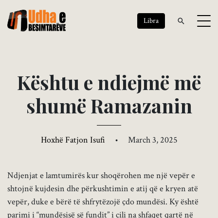
Libra
K
ë
s
h
t
u
e
n
d
i
e
j
m
ë
m
ë
s
h
u
m
ë
R
a
m
a
z
a
n
i
n
Hoxhë Fatjon Isufi
•
March 3, 2025
Ndjenjat e lamtumirës kur shoqërohen me një vepër e
shtojnë kujdesin dhe përkushtimin e atij që e kryen atë
vepër, duke e bërë të shfrytëzojë çdo mundësi. Ky është
parimi i “mundësisë së fundit” i cili na shfaqet qartë në