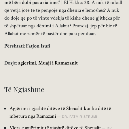
më bëri dobi pasuria ime.”
| El Hakka: 28. A nuk të ndodh
që vetja jote të të pengojë nga dhënia e lëmoshës? A nuk
do doje që po të vinte vdekja të kishe dhënë gjithçka për
të shpëtuar nga dënimi i Allahut? Prandaj, jep për hir të
Allahut me zemër të pastër dhe pa u penduar.
Përshtati: Fatjon Isufi
Dosje:
agjerimi
,
Muaji i Ramazanit
Të Ngjashme
Agjërimi i gjashtë ditëve të Sheualit kur ka ditë të
mbetura nga Ramazani
DR. FATMIR STRUMI
Vlera e agjërimit të gjashtë ditëve të Sheualit
DR.