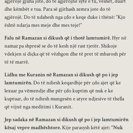
agjërojë gjuha jote, do të agjërojnë sytë e tu, veshët, duart
dhe këmbët e tua. Para së gjithash zemra jote do të
agjërojë. Do të ndahesh nga çdo e keqe duke i thënë: “Kjo
është ndarja mes meje dhe mes teje!”
Falu në Ramazan si dikush që i thotë lamtumirë.
Hyr në
namaz pa shpresë se do të kesh një rast tjetër. Shikoje
vdekjen si diçka që të vëzhgon dhe të pret të mbarosh për
të të marrë.
Lidhu me Kuranin në Ramazan si dikush që po i jep
lamtumirën.
Do të ndiesh keqardhje për çdo ajet që ke
lexuar pa vëmendje dhe për çdo kuptim që nuk e ke
kuptuar, do të ndiesh mungesën e atyre ndjesive të thella
që vijnë nga meditimi i Kuranit.
Jep sadaka në Ramazan si dikush që po i jep lamtumirën
kësaj vepre madhështore.
Kije parasysh këtë ajet:
“Nuk