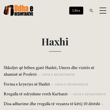
Libra
H
a
x
h
i
Shkeljet që bëhen gjatë Haxhit, Umres dhe vizitës së
xhamisë së Profetit
UDHA E BESIMTARËVE
Forma e kryerjes së Haxhit
UDHA E BESIMTARËVE
Rregulla të ndryshme rreth Kurbanit
UDHA E BESIMTARËVE
Disa adhurime dhe rregulla të veçanta të këtij 10 ditëshi