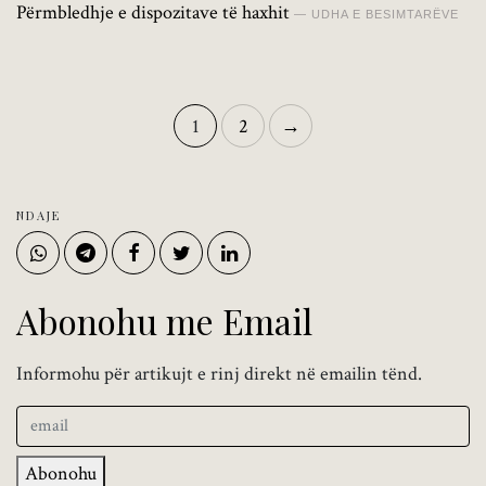
Përmbledhje e dispozitave të haxhit
UDHA E BESIMTARËVE
1
2
→
NDAJE
Abonohu me Email
Informohu për artikujt e rinj direkt në emailin tënd.
Abonohu