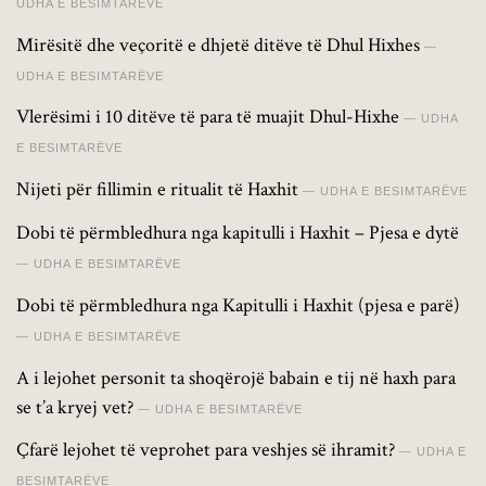
UDHA E BESIMTARËVE
Mirësitë dhe veçoritë e dhjetë ditëve të Dhul Hixhes
UDHA E BESIMTARËVE
Vlerësimi i 10 ditëve të para të muajit Dhul-Hixhe
UDHA
E BESIMTARËVE
Nijeti për fillimin e ritualit të Haxhit
UDHA E BESIMTARËVE
Dobi të përmbledhura nga kapitulli i Haxhit – Pjesa e dytë
UDHA E BESIMTARËVE
Dobi të përmbledhura nga Kapitulli i Haxhit (pjesa e parë)
UDHA E BESIMTARËVE
A i lejohet personit ta shoqërojë babain e tij në haxh para
se t’a kryej vet?
UDHA E BESIMTARËVE
Çfarë lejohet të veprohet para veshjes së ihramit?
UDHA E
BESIMTARËVE