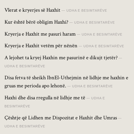
Vlerat e kryerjes së Haxhit
UDHA E BESIMTARËVE
Kur është bërë obligim Haxhi?
UDHA E BESIMTARËVE
Kryerja e Haxhit me pasuri haram
UDHA E BESIMTARËVE
Kryerja e Haxhit vetëm për nënën
UDHA E BESIMTARËVE
A lejohet ta kryej Haxhin me pasurinë e dikujt tjetër?
UDHA E BESIMTARËVE
Disa fetva të sheikh IbnEl-Uthejmin në lidhje me haxhin e
gruas me perioda apo lehonë.
UDHA E BESIMTARËVE
Haxhi dhe disa rregulla në lidhje me të
UDHA E
BESIMTARËVE
Çështje që Lidhen me Dispozitat e Haxhit dhe Umras
UDHA E BESIMTARËVE