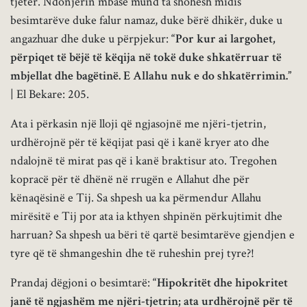
tjetër. Ndonjërin mbase mund ta shohësh midis
besimtarëve duke falur namaz, duke bërë dhikër, duke u
angazhuar dhe duke u përpjekur:
“Por kur ai largohet,
përpiqet të bëjë të këqija në tokë duke shkatërruar të
mbjellat dhe bagëtinë. E Allahu nuk e do shkatërrimin.”
| El Bekare: 205.
Ata i përkasin një lloji që ngjasojnë me njëri-tjetrin,
urdhërojnë për të këqijat pasi që i kanë kryer ato dhe
ndalojnë të mirat pas që i kanë braktisur ato. Tregohen
kopracë për të dhënë në rrugën e Allahut dhe për
kënaqësinë e Tij. Sa shpesh ua ka përmendur Allahu
mirësitë e Tij por ata ia kthyen shpinën përkujtimit dhe
harruan? Sa shpesh ua bëri të qartë besimtarëve gjendjen e
tyre që të shmangeshin dhe të ruheshin prej tyre?!
Prandaj dëgjoni o besimtarë:
“Hipokritët dhe hipokritet
janë të ngjashëm me njëri-tjetrin; ata urdhërojnë për të