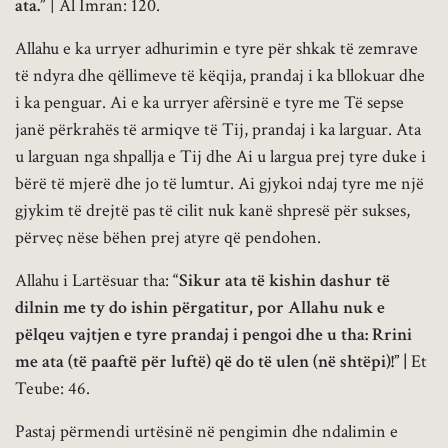
ata.”
| Al Imran: 120.
Allahu e ka urryer adhurimin e tyre për shkak të zemrave
të ndyra dhe qëllimeve të këqija, prandaj i ka bllokuar dhe
i ka penguar. Ai e ka urryer afërsinë e tyre me Të sepse
janë përkrahës të armiqve të Tij, prandaj i ka larguar. Ata
u larguan nga shpallja e Tij dhe Ai u largua prej tyre duke i
bërë të mjerë dhe jo të lumtur. Ai gjykoi ndaj tyre me një
gjykim të drejtë pas të cilit nuk kanë shpresë për sukses,
përveç nëse bëhen prej atyre që pendohen.
Allahu i Lartësuar tha:
“
Sikur ata të kishin dashur të
dilnin me ty do ishin përgatitur, por Allahu nuk e
pëlqeu vajtjen e tyre prandaj i pengoi dhe u tha: Rrini
me ata (të paaftë për luftë) që do të ulen (në shtëpi)!”
|
Et
Teube: 46.
Pastaj përmendi urtësinë në pengimin dhe ndalimin e