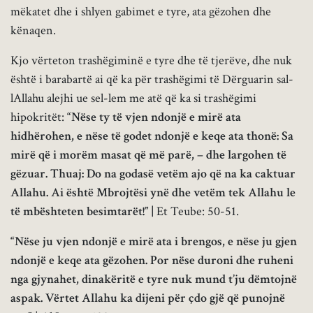
mëkatet dhe i shlyen gabimet e tyre, ata gëzohen dhe
kënaqen.
Kjo vërteton trashëgiminë e tyre dhe të tjerëve, dhe nuk
është i barabartë ai që ka për trashëgimi të Dërguarin sal-
lAllahu alejhi ue sel-lem me atë që ka si trashëgimi
hipokritët:
“
Nëse ty të vjen ndonjë e mirë ata
hidhërohen, e nëse të godet ndonjë e keqe ata thonë: Sa
mirë që i morëm masat që më parë, – dhe largohen të
gëzuar. Thuaj: Do na godasë vetëm ajo që na ka caktuar
Allahu. Ai është Mbrojtësi ynë dhe vetëm tek Allahu le
të mbështeten besimtarët!” |
Et Teube: 50-51.
“
Nëse ju vjen ndonjë e mirë ata i brengos, e nëse ju gjen
ndonjë e keqe ata gëzohen. Por nëse duroni dhe ruheni
nga gjynahet, dinakëritë e tyre nuk mund t’ju dëmtojnë
aspak. Vërtet Allahu ka dijeni për çdo gjë që punojnë