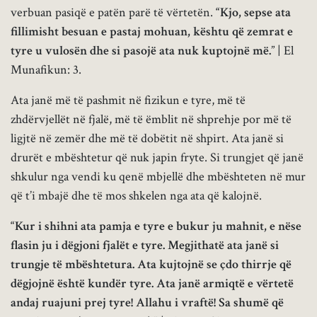
verbuan pasiqë e patën parë të vërtetën.
“Kjo, sepse ata
fillimisht besuan e pastaj mohuan, kështu që zemrat e
tyre u vulosën dhe si pasojë ata nuk kuptojnë më.
” | El
Munafikun: 3.
Ata janë më të pashmit në fizikun e tyre, më të
zhdërvjellët në fjalë, më të ëmblit në shprehje por më të
ligjtë në zemër dhe më të dobëtit në shpirt. Ata janë si
drurët e mbështetur që nuk japin fryte. Si trungjet që janë
shkulur nga vendi ku qenë mbjellë dhe mbështeten në mur
që t’i mbajë dhe të mos shkelen nga ata që kalojnë.
“Kur i shihni ata pamja e tyre e bukur ju mahnit, e nëse
flasin ju i dëgjoni fjalët e tyre. Megjithatë ata janë si
trungje të mbështetura. Ata kujtojnë se çdo thirrje që
dëgjojnë është kundër tyre. Ata janë armiqtë e vërtetë
andaj ruajuni prej tyre! Allahu i vraftë! Sa shumë që