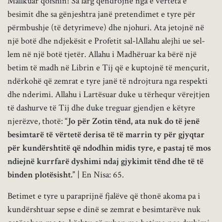
Mallkuar qofshin! Sa larg qëndrojnë nga e vërteta e
besimit dhe sa gënjeshtra janë pretendimet e tyre për
përmbushje (të detyrimeve) dhe njohuri. Ata jetojnë në
një botë dhe ndjekësit e Profetit sal-lAllahu alejhi ue sel-
lem në një botë tjetër. Allahu i Madhëruar ka bërë një
betim të madh në Librin e Tij që e kuptojnë të mençurit,
ndërkohë që zemrat e tyre janë të ndrojtura nga respekti
dhe nderimi. Allahu i Lartësuar duke u tërhequr vërejtjen
të dashurve të Tij dhe duke treguar gjendjen e këtyre
njerëzve, thotë:
“Jo për Zotin tënd, ata nuk do të jenë
besimtarë të vërtetë derisa të të marrin ty për gjyqtar
për kundërshtitë që ndodhin midis tyre, e pastaj të mos
ndiejnë kurrfarë dyshimi ndaj gjykimit tënd dhe të të
binden plotësisht.”
| En Nisa: 65.
Betimet e tyre u paraprijnë fjalëve që thonë akoma pa i
kundërshtuar sepse e dinë se zemrat e besimtarëve nuk