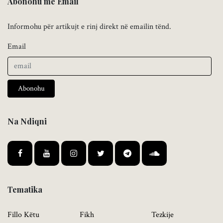
Abonohu me Email
Informohu për artikujt e rinj direkt në emailin tënd.
Email
Abonohu
Na Ndiqni
Tematika
Fillo Këtu
Fikh
Tezkije