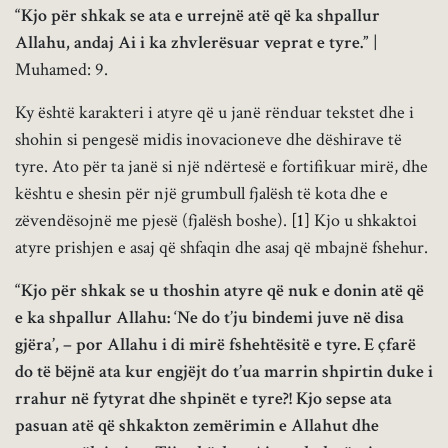
“
Kjo për shkak se ata e urrejnë atë që ka shpallur
Allahu, andaj Ai i ka zhvlerësuar veprat e tyre
.”
|
Muhamed: 9.
Ky është karakteri i atyre që u janë rënduar tekstet dhe i
shohin si pengesë midis inovacioneve dhe dëshirave të
tyre. Ato për ta janë si një ndërtesë e fortifikuar mirë, dhe
kështu e shesin për një grumbull fjalësh të kota dhe e
zëvendësojnë me pjesë (fjalësh boshe).
[1]
Kjo u shkaktoi
atyre prishjen e asaj që shfaqin dhe asaj që mbajnë fshehur.
“
Kjo për shkak se u thoshin atyre që nuk e donin atë që
e ka shpallur Allahu: ‘Ne do t’ju bindemi juve në disa
gjëra’, – por Allahu i di mirë fshehtësitë e tyre. E çfarë
do të bëjnë ata kur engjëjt do t’ua marrin shpirtin duke i
rrahur në fytyrat dhe shpinët e tyre?! Kjo sepse ata
pasuan atë që shkakton zemërimin e Allahut dhe