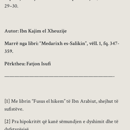
29–30.
Autor: Ibn Kajim el Xheuzije
Marrë nga libri: “Medarixh es-Salikin”, vëll. 1, fq. 347-
359.
Përktheu: Fatjon Isufi
——————————————————————-
[1]
Me librin “Fusus el hikem” të Ibn Arabiut, shejhut të
sufistëve.
[2]
Pra hipokritët që kanë sëmundjen e dyshimit dhe të
dyfytyrësisë.