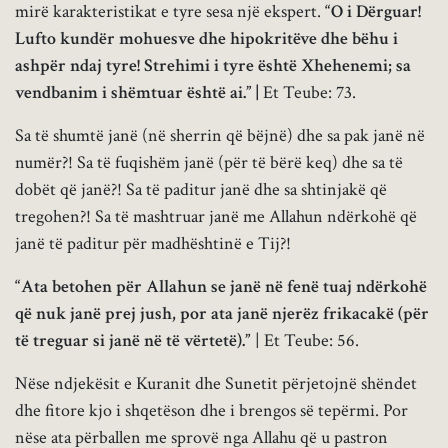
mirë karakteristikat e tyre sesa një ekspert.
“
O i Dërguar!
Lufto kundër mohuesve dhe hipokritëve dhe bëhu i
ashpër ndaj tyre! Strehimi i tyre është Xhehenemi; sa
vendbanim i shëmtuar është ai.” |
Et Teube: 73.
Sa të shumtë janë (në sherrin që bëjnë) dhe sa pak janë në
numër?! Sa të fuqishëm janë (për të bërë keq) dhe sa të
dobët që janë?! Sa të paditur janë dhe sa shtinjakë që
tregohen?! Sa të mashtruar janë me Allahun ndërkohë që
janë të paditur për madhështinë e Tij?!
“Ata betohen për Allahun se janë në fenë tuaj ndërkohë
që nuk janë prej jush, por ata janë njerëz frikacakë (për
të treguar si janë në të vërtetë).”
| Et Teube: 56.
Nëse ndjekësit e Kuranit dhe Sunetit përjetojnë shëndet
dhe fitore kjo i shqetëson dhe i brengos së tepërmi. Por
nëse ata përballen me sprovë nga Allahu që u pastron