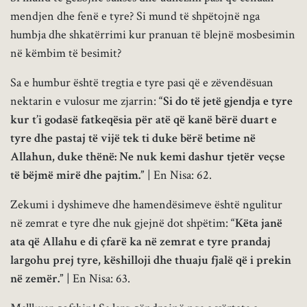
mendjen dhe fenë e tyre? Si mund të shpëtojnë nga
humbja dhe shkatërrimi kur pranuan të blejnë mosbesimin
në këmbim të besimit?
Sa e humbur është tregtia e tyre pasi që e zëvendësuan
nektarin e vulosur me zjarrin:
“Si do të jetë gjendja e tyre
kur t’i godasë fatkeqësia për atë që kanë bërë duart e
tyre dhe pastaj të vijë tek ti duke bërë betime në
Allahun, duke thënë: Ne nuk kemi dashur tjetër veçse
të bëjmë mirë dhe pajtim.”
| En Nisa: 62.
Zekumi i dyshimeve dhe hamendësimeve është ngulitur
në zemrat e tyre dhe nuk gjejnë dot shpëtim:
“Këta janë
ata që Allahu e di çfarë ka në zemrat e tyre prandaj
largohu prej tyre, këshilloji dhe thuaju fjalë që i prekin
në zemër.”
| En Nisa: 63.