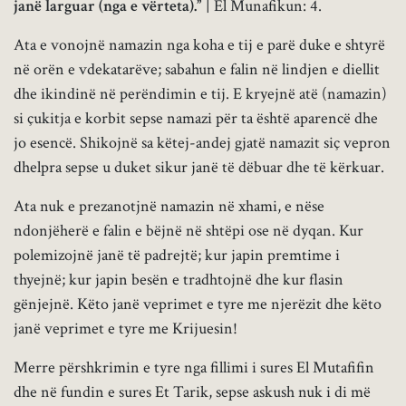
janë larguar (nga e vërteta).”
| El Munafikun: 4.
Ata e vonojnë namazin nga koha e tij e parë duke e shtyrë
në orën e vdekatarëve; sabahun e falin në lindjen e diellit
dhe ikindinë në perëndimin e tij. E kryejnë atë (namazin)
si çukitja e korbit sepse namazi për ta është aparencë dhe
jo esencë. Shikojnë sa këtej-andej gjatë namazit siç vepron
dhelpra sepse u duket sikur janë të dëbuar dhe të kërkuar.
Ata nuk e prezanotjnë namazin në xhami, e nëse
ndonjëherë e falin e bëjnë në shtëpi ose në dyqan. Kur
polemizojnë janë të padrejtë; kur japin premtime i
thyejnë; kur japin besën e tradhtojnë dhe kur flasin
gënjejnë. Këto janë veprimet e tyre me njerëzit dhe këto
janë veprimet e tyre me Krijuesin!
Merre përshkrimin e tyre nga fillimi i sures El Mutafifin
dhe në fundin e sures Et Tarik, sepse askush nuk i di më