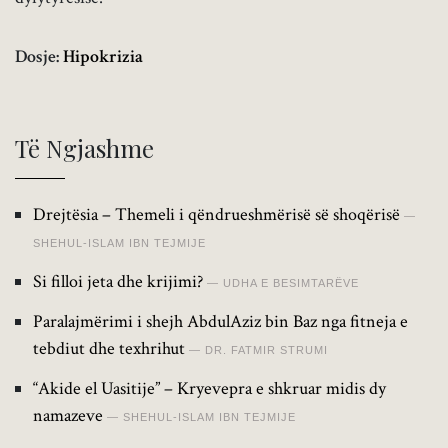
Dosje:
Hipokrizia
Të Ngjashme
Drejtësia – Themeli i qëndrueshmërisë së shoqërisë
SHEHUL-ISLAM IBN TEJMIJE
Si filloi jeta dhe krijimi?
UDHA E BESIMTARËVE
Paralajmërimi i shejh AbdulAziz bin Baz nga fitneja e
tebdiut dhe texhrihut
DR. FATMIR STRUMI
“Akide el Uasitije” – Kryevepra e shkruar midis dy
namazeve
SHEHUL-ISLAM IBN TEJMIJE