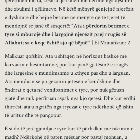
qetësohen me ta, kështu që ruhen me betime nga dyshimi
dhe zbulimi i qëllimeve. Në këtë mënyrë gënjejnë njerëzit
e dyshimtë dhe bëjnë betime në mënyrë që të tjerët të
mendojnë se janë të sinqertë:
“Ata i përdorin betimet e
tyre si mburojë dhe i largojnë njerëzit prej rrugës së
Allahut; sa e keqe është ajo që bëjnë!”
| El Munafikun: 2.
Mallkuar qofshin! Ata u shfaqën në horizont bashkë me
karvanin e besimtarëve, por kur panë gjatësinë e rrugës
dhe largësinë e mundimshme u kthyen pas dhe u larguan.
Ata menduan se po gëzonin jetesën e këndshme dhe
ëndrrat e qeta në vendbanimet e tyre, por nuk gëzuan
gjatë dhe nuk përfituan aspak nga kjo qetësi. Dhe kur erdhi
thirrësi, ata u ngritën nga tryezat e tyre ndërkohë që ishin
të uritur dhe të pangopur.
E si do të jetë gjendja e tyre kur të përballen me takimin e
madh? Ndërkohë që patën mësuar por pastaj mohuan, u