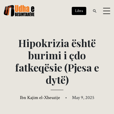
Libra
H
i
p
o
k
r
i
z
i
a
ë
s
h
t
ë
b
u
r
i
m
i
i
ç
d
o
f
a
t
k
e
q
ë
s
i
e
(
P
j
e
s
a
e
d
y
t
ë
)
Ibn Kajim el-Xheuzije
•
May 9, 2025