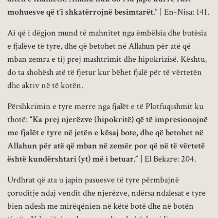
mohuesve që t’i shkatërrojnë besimtarët.”
| En-Nisa: 141.
Ai që i dëgjon mund të mahnitet nga ëmbëlsia dhe butësia
e fjalëve të tyre, dhe që betohet në Allahun për atë që
mban zemra e tij prej mashtrimit dhe hipokrizisë. Kështu,
do ta shohësh atë të fjetur kur bëhet fjalë për të vërtetën
dhe aktiv në të kotën.
Përshkrimin e tyre merre nga fjalët e të Plotfuqishmit ku
thotë:
“Ka prej njerëzve (hipokritë) që të impresionojnë
me fjalët e tyre në jetën e kësaj bote, dhe që betohet në
Allahun për atë që mban në zemër por që në të vërtetë
është kundërshtari (yt) më i betuar.”
| El Bekare: 204.
Urdhrat që ata u japin pasuesve të tyre përmbajnë
çoroditje ndaj vendit dhe njerëzve, ndërsa ndalesat e tyre
bien ndesh me mirëqënien në këtë botë dhe në botën