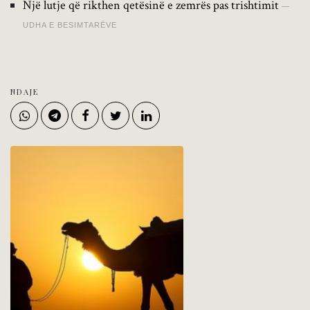
Një lutje që rikthen qetësinë e zemrës pas trishtimit
UDHA E BESIMTARËVE
NDAJE