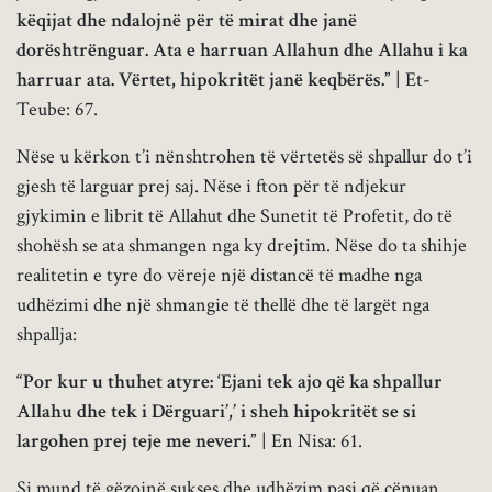
këqijat dhe ndalojnë për të mirat dhe janë
dorështrënguar. Ata e harruan Allahun dhe Allahu i ka
harruar ata. Vërtet, hipokritët janë keqbërës.”
| Et-
Teube: 67.
Nëse u kërkon t’i nënshtrohen të vërtetës së shpallur do t’i
gjesh të larguar prej saj. Nëse i fton për të ndjekur
gjykimin e librit të Allahut dhe Sunetit të Profetit, do të
shohësh se ata shmangen nga ky drejtim. Nëse do ta shihje
realitetin e tyre do vëreje një distancë të madhe nga
udhëzimi dhe një shmangie të thellë dhe të largët nga
shpallja:
“Por kur u thuhet atyre: ‘Ejani tek ajo që ka shpallur
Allahu dhe tek i Dërguari’,’ i sheh hipokritët se si
largohen prej teje me neveri.”
| En Nisa: 61.
Si mund të gëzojnë sukses dhe udhëzim pasi që cënuan