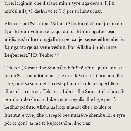
tyre, largimin dhe distancimin e tyre nga dera e Tij si
mirësi ndaj të dashurve të Tij për t’i lumturuar.
Allahu i Lartësuar tha:
“
Sikur të kishin dalë me ju ata do
t’ju shtonin vetëm të keqe, do të shtinin ngatërresa
midis jush dhe do ngjallnin përçarje, sepse edhe ndër ju
ka nga ata që ua vënë veshin. Por Allahu i njeh mirë
keqbërësit
.” |
Et Teube: 47.
Tekstet (Kurani dhe Suneti) u bënë të rënda për ta ndaj i
urrejtën. I mundoi mbartja e tyre kështu që i hodhën dhe i
lanë, ndërsa sunenet u rrëshqitën ndaj dhe i shpërfillën
dhe nuk i ruajtën. Tekstet e Librit dhe Sunetit i kishin afër
por i kundërshtuan duke vënë rregulla dhe ligje për t’i
hedhur poshtë. Allahu ua hoqi maskat dhe i zbuloi të
fshehtat e tyre, dhe u tregoi besimtarëve shembullin e tyre
për të qenë sa më të kujdesshëm, dhe tha: