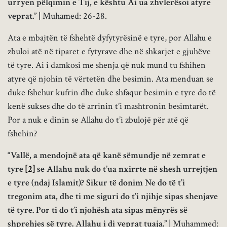
urryen pëlqimin e Tij, e kështu Ai ua zhvlerësoi atyre
veprat.
” |
Muhamed: 26-28.
Ata e mbajtën të fshehtë dyfytyrësinë e tyre, por Allahu e
zbuloi atë në tiparet e fytyrave dhe në shkarjet e gjuhëve
të tyre. Ai i damkosi me shenja që nuk mund tu fshihen
atyre që njohin të vërtetën dhe besimin. Ata menduan se
duke fshehur kufrin dhe duke shfaqur besimin e tyre do të
kenë sukses dhe do të arrinin t’i mashtronin besimtarët.
Por a nuk e dinin se Allahu do t’i zbulojë për atë që
fshehin?
“Vallë, a mendojnë ata që kanë sëmundje në zemrat e
tyre
[2]
se Allahu nuk do t’ua nxirrte në shesh urrejtjen
e tyre (ndaj Islamit)?
Sikur të donim Ne do të t’i
tregonim ata, dhe ti me siguri do t’i njihje sipas shenjave
të tyre. Por ti do t’i njohësh ata sipas mënyrës së
shprehjes së tyre. Allahu i di veprat tuaja.”
|
Muhammed: