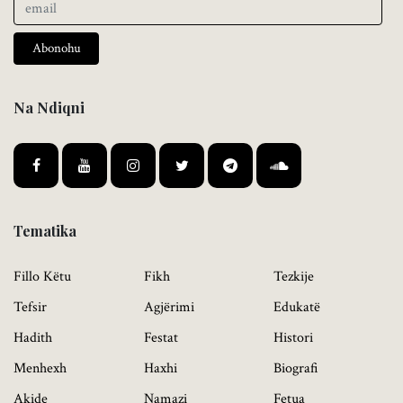
Abonohu
Na Ndiqni
Tematika
Fillo Këtu
Fikh
Tezkije
Tefsir
Agjërimi
Edukatë
Hadith
Festat
Histori
Menhexh
Haxhi
Biografi
Akide
Namazi
Fetua