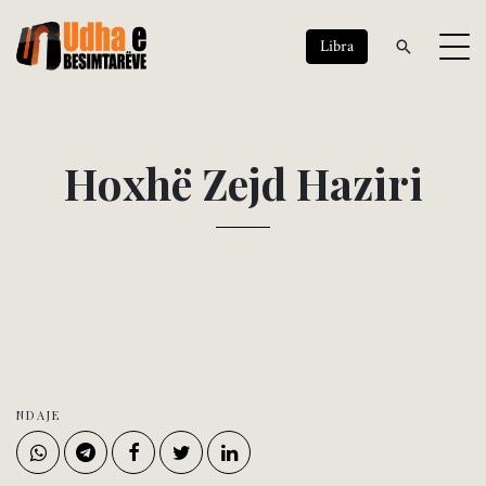
Libra
H
o
x
h
ë
Z
e
j
d
H
a
z
i
r
i
NDAJE