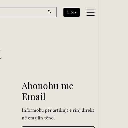
Libra
t
Abonohu me
Email
Informohu për artikujt e rinj direkt
në emailin tënd.