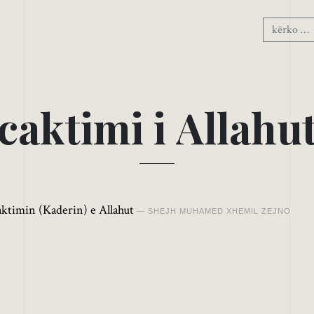
c
a
k
t
i
m
i
i
A
l
l
a
h
u
aktimin (Kaderin) e Allahut
SHEJH MUHAMED XHEMIL ZEJNO