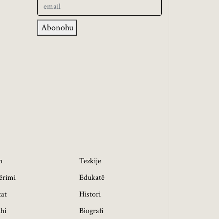
Abonohu
h
Tezkije
ërimi
Edukatë
tat
Histori
hi
Biografi