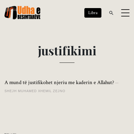
Libra
j
u
s
t
i
f
i
k
i
m
i
A mund të justifikohet njeriu me kaderin e Allahut?
SHEJH MUHAMED XHEMIL ZEJNO