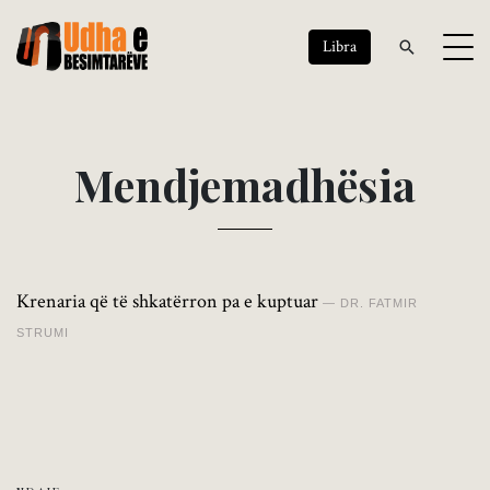
Libra
M
e
n
d
j
e
m
a
d
h
ë
s
i
a
Krenaria që të shkatërron pa e kuptuar
DR. FATMIR
STRUMI