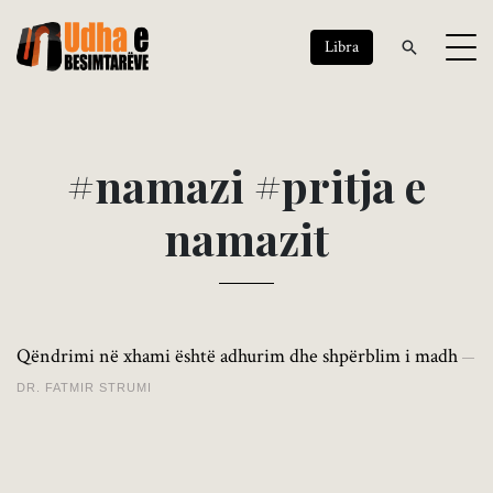
Libra
#
n
a
m
a
z
i
#
p
r
i
t
j
a
e
n
a
m
a
z
i
t
Qëndrimi në xhami është adhurim dhe shpërblim i madh
DR. FATMIR STRUMI