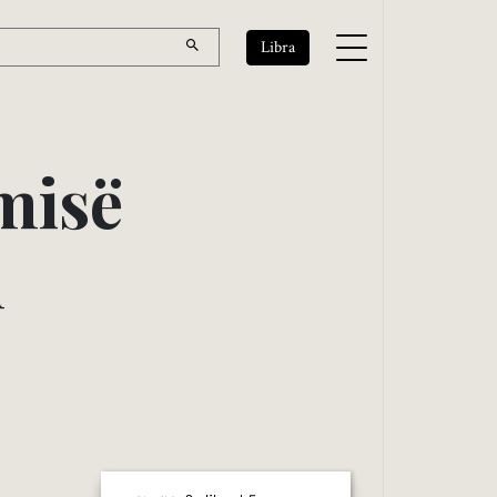
Libra
m
i
s
ë
h