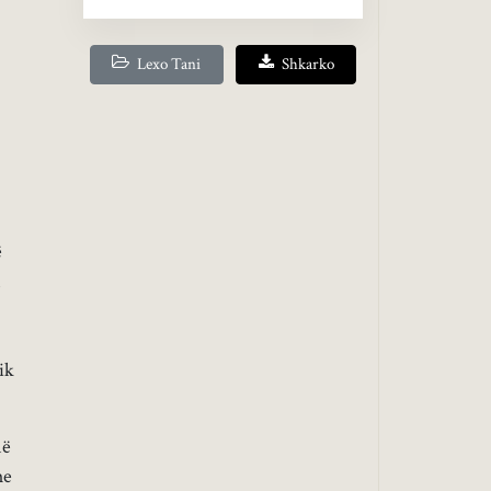
Lexo Tani
Shkarko
ë
n
ik
në
he