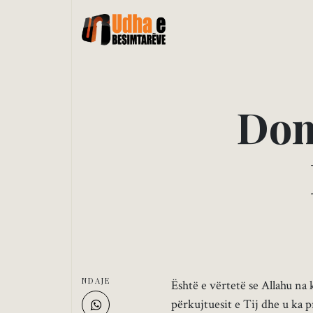
D
o
NDAJE
Është e vërtetë se Allahu na
përkujtuesit e Tij dhe u ka 