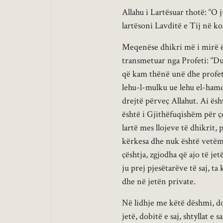
Allahu i Lartësuar thotë: “O
lartësoni Lavditë e Tij në ko
Meqenëse dhikri më i mirë ësh
transmetuar nga Profeti: “Du
që kam thënë unë dhe profetët
lehu-l-mulku ue lehu el-hamd
drejtë përveç Allahut. Ai ës
është i Gjithëfuqishëm për ç
lartë mes llojeve të dhikrit
kërkesa dhe nuk është vetëm 
çështja, zgjodha që ajo të je
ju prej pjesëtarëve të saj, t
dhe në jetën private.
Në lidhje me këtë dëshmi, do 
jetë, dobitë e saj, shtyllat e