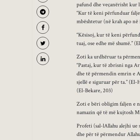
pafund dhe veçanërisht kur l
“Kur të keni përfunduar falj
mbështetur (në krah apo në i
“Kësisoj, kur të keni përfun
tuaj, ose edhe më shumë.” (E
Zoti ka urdhëruar ta përmend
“Pastaj, kur të zbrisni nga A
dhe të përmendin emrin e All
sjellë e siguruar për ta.” (E
(El-Bekare, 203)
Zoti e bëri obligim faljen e
namazin që të më kujtosh M
Profeti (sal-lAllahu alejhi ue
dhe për të përmendur Allahu