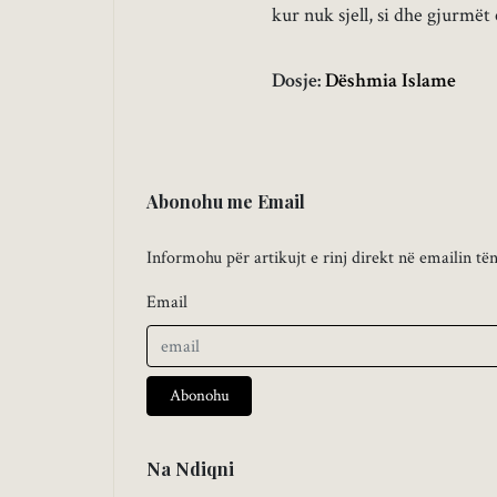
kur nuk sjell, si dhe gjurmët e
Dosje:
Dëshmia Islame
Abonohu me Email
Informohu për artikujt e rinj direkt në emailin të
Email
Abonohu
Na Ndiqni