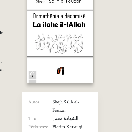
it
“…
ka
Autor:
Shejh Salih el-
Feuzan
ë
Titull:
Përkthyes:
Blerim Krasniqi