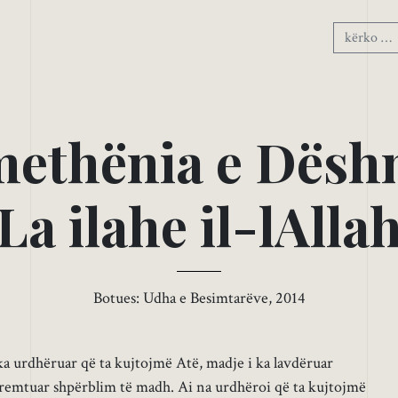
m
e
t
h
ë
n
i
a
e
D
ë
s
h
L
a
i
l
a
h
e
i
l
-
l
A
l
l
a
Botues: Udha e Besimtarëve, 2014
 ka urdhëruar që ta kujtojmë Atë, madje i ka lavdëruar
premtuar shpërblim të madh. Ai na urdhëroi që ta kujtojmë