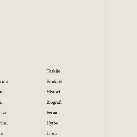
h
Tezkije
rimi
Edukatë
at
Histori
hi
Biografi
azi
Fetua
rimi
Hytbe
ti
Libra