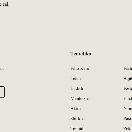
 saj.
Tematika
nd.
Fillo Këtu
Fik
Tefsir
Agjë
Hadith
Fest
Menhexh
Hax
Akide
Nam
Shirku
Past
Teuhidi
Zeka