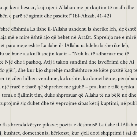
 ju që keni besuar, kujtojeni Allahun me përkujtim të madh dhe
hën e parë të agimit dhe pasdite!” (El-Ahzab, 41-42)
të dëshmia La ilahe il-lAllahu uahdehu la sherike leh, siç është
aja më e mirë është ajo që bëhet në Arafat. Shprehja më e mirë
 para meje është La ilahe il- lAllahu uahdehu la sherike leh,
u ue huue ala kul’li shejin kadir – “Nuk ka të adhuruar me të
htë Një dhe i pashoq. Atij i takon sundimi dhe lavdërimi dhe Ai
do gjë!”, dhe kur kjo shprehje madhështore zë këtë pozitë kaq t
, për të cilën lidhen vendime, ka kushte, ka domethënie, përmba
një frazë e thatë që shprehet me gjuhë – pra, kur e tillë qenka
të tema e fjalimit tim, duke shpresuar që Allahu të na bëjë ne dhe
a kuptojmë siç duhet dhe të veprojmë sipas këtij kuptimi, në publ
flas brenda këtyre pikave: pozita e dëshmisë La ilahe il-lAllah 
 saj, kushtet, domethënia, kërkesat, kur sjell dobi shqiptimi i saj d