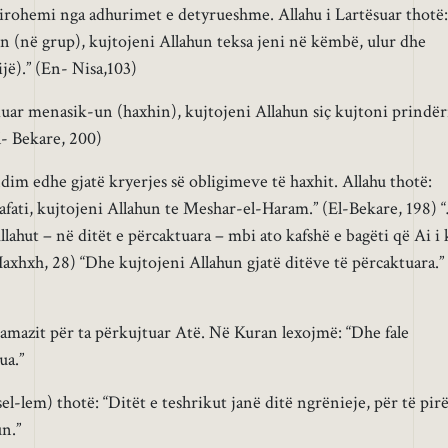
irohemi nga adhurimet e detyrueshme. Allahu i Lartësuar thotë:
en (në grup), kujtojeni Allahun teksa jeni në këmbë, ulur dhe
jë).” (En- Nisa,103)
duar menasik-un (haxhin), kujtojeni Allahun siç kujtoni prindër
l- Bekare, 200)
im edhe gjatë kryerjes së obligimeve të haxhit. Allahu thotë:
rafati, kujtojeni Allahun te Meshar-el-Haram.” (El-Bekare, 198) 
ahut – në ditët e përcaktuara – mbi ato kafshë e bagëti që Ai i 
l-Haxhxh, 28) “Dhe kujtojeni Allahun gjatë ditëve të përcaktuara.”
 namazit për ta përkujtuar Atë. Në Kuran lexojmë: “Dhe fale
ua.”
 sel-lem) thotë: “Ditët e teshrikut janë ditë ngrënieje, për të pir
n.”