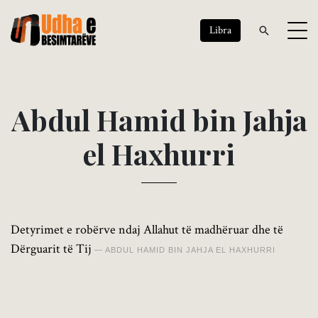
Libra
A
b
d
u
l
H
a
m
i
d
b
i
n
J
a
h
j
a
e
l
H
a
x
h
u
r
r
i
Detyrimet e robërve ndaj Allahut të madhëruar dhe të
Dërguarit të Tij
ABDUL HAMID BIN JAHJA EL HAXHURRI