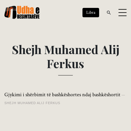
Libra
S
h
e
j
h
M
u
h
a
m
e
d
A
l
i
j
F
e
r
k
u
s
Gjykimi i shërbimit të bashkëshortes ndaj bashkëshortit
SHEJH MUHAMED ALIJ FERKUS