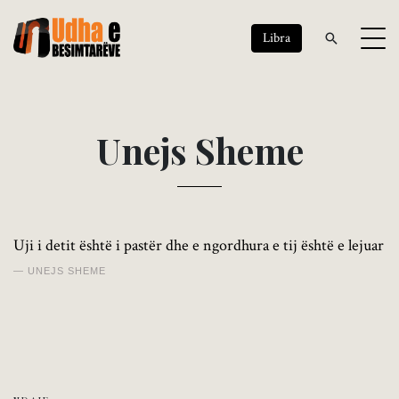
Libra
U
n
e
j
s
S
h
e
m
e
Uji i detit është i pastër dhe e ngordhura e tij është e lejuar
UNEJS SHEME