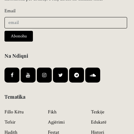
Email
Abonohu
Na Ndiqni
Tematika
Fillo Këtu
Fikh
Tezkije
Tefsir
Agjërimi
Edukatë
Hadith
Festat
Histori