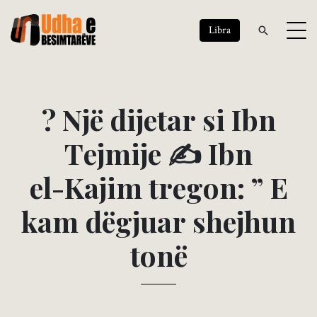
Libra
?
N
j
ë
d
i
j
e
t
a
r
s
i
I
b
n
T
e
j
m
i
j
e
✍
I
b
n
e
l
-
K
a
j
i
m
t
r
e
g
o
n
:
”
E
k
a
m
d
ë
g
j
u
a
r
s
h
e
j
h
u
n
t
o
n
ë