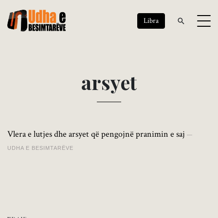
Libra
a
r
s
y
e
t
Vlera e lutjes dhe arsyet që pengojnë pranimin e saj
UDHA E BESIMTARËVE