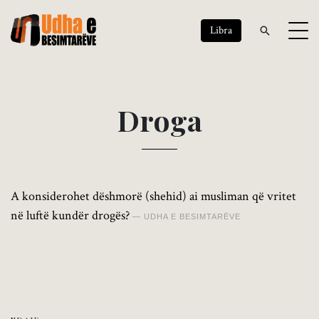
Libra
D
r
o
g
a
A konsiderohet dëshmorë (shehid) ai musliman që vritet
në luftë kundër drogës?
UDHA E BESIMTARËVE