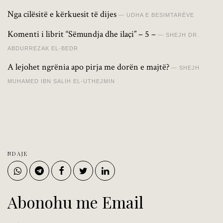
Nga cilësitë e kërkuesit të dijes
UDHA E BESIMTARËVE
Komenti i librit “Sëmundja dhe ilaçi” – 5 –
SHEJH DR.
ABDURREZAK EL-BEDR
A lejohet ngrënia apo pirja me dorën e majtë?
SHEJH
MUHAMED IBN SALIH EL-UTHEJMIN
NDAJE
Abonohu me Email