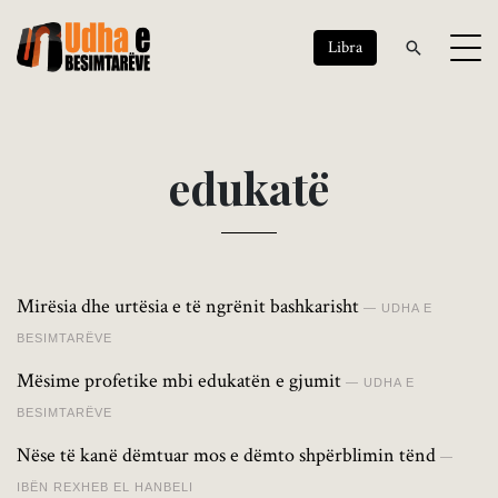
Libra
e
d
u
k
a
t
ë
Mirësia dhe urtësia e të ngrënit bashkarisht
UDHA E
BESIMTARËVE
Mësime profetike mbi edukatën e gjumit
UDHA E
BESIMTARËVE
Nëse të kanë dëmtuar mos e dëmto shpërblimin tënd
IBËN REXHEB EL HANBELI