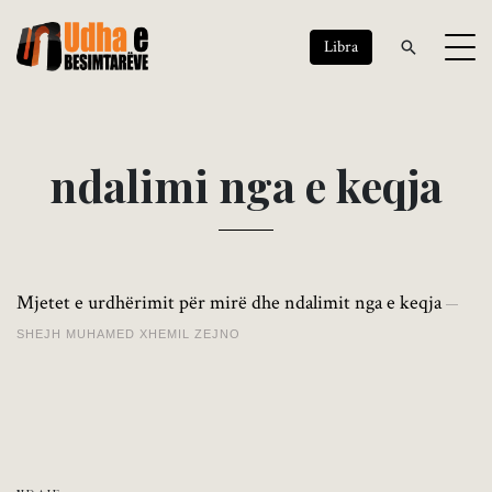
Libra
n
d
a
l
i
m
i
n
g
a
e
k
e
q
j
a
Mjetet e urdhërimit për mirë dhe ndalimit nga e keqja
SHEJH MUHAMED XHEMIL ZEJNO