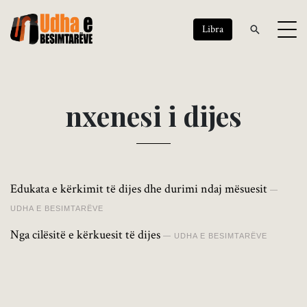
Libra
n
x
e
n
e
s
i
i
d
i
j
e
s
Edukata e kërkimit të dijes dhe durimi ndaj mësuesit
UDHA E BESIMTARËVE
Nga cilësitë e kërkuesit të dijes
UDHA E BESIMTARËVE