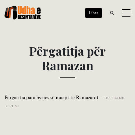
Libra
P
ë
r
g
a
t
i
t
j
a
p
ë
r
R
a
m
a
z
a
n
Përgatitja para hyrjes së muajit të Ramazanit
DR. FATMIR
STRUMI