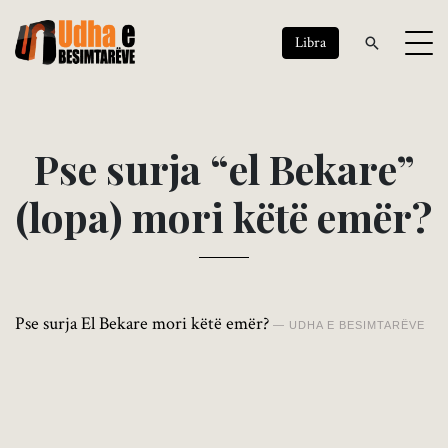
Libra
P
s
e
s
u
r
j
a
“
e
l
B
e
k
a
r
e
”
(
l
o
p
a
)
m
o
r
i
k
ë
t
ë
e
m
ë
r
?
Pse surja El Bekare mori këtë emër?
UDHA E BESIMTARËVE