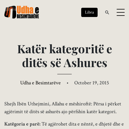
Libra
K
a
t
ë
r
k
a
t
e
g
o
r
i
t
ë
e
d
i
t
ë
s
s
ë
A
s
h
u
r
e
s
Udha e Besimtarëve
•
October 19, 2015
Shejh Ibën Uthejmini, Allahu e mëshiroftë: Përsa i përket
agjërimit të ditës së ashurës ajo përfshin katër kategori.
Katëgoria e parë:
Të agjërohet dita e nëntë, e dhjetë dhe e