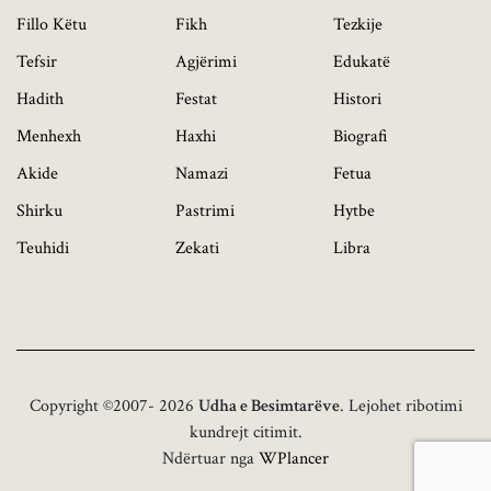
Fillo Këtu
Fikh
Tezkije
Tefsir
Agjërimi
Edukatë
Hadith
Festat
Histori
Menhexh
Haxhi
Biografi
Akide
Namazi
Fetua
Shirku
Pastrimi
Hytbe
Teuhidi
Zekati
Libra
Copyright ©2007- 2026
Udha e Besimtarëve
. Lejohet ribotimi
kundrejt citimit.
Ndërtuar nga
WPlancer