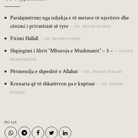
Paralajmërimi nga ndjekja e të metave të njerëzve dhe
cënimi i privatësisë së tyre
DR. BEHAR HYSENI
Fitimi Hallall
DR. BEHAR HYSENI
Shpjegimi i librit “Mburoja e Muslimanit” – 5 –
UDHA E
BESIMTARËVE
Përmendja e shpeshtë e Allahut
DR. FATMIR STRUMI
Krenaria që të shkatërron pa e kuptuar
DR. FATMIR
STRUMI
NDAJE