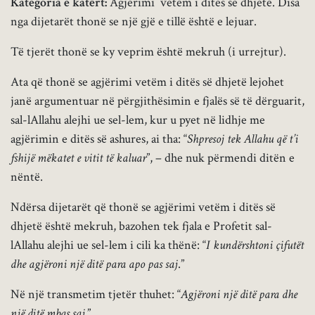
Kategoria e katërt:
Agjërimi vetëm i ditës së dhjetë. Disa
nga dijetarët thonë se një gjë e tillë është e lejuar.
Të tjerët thonë se ky veprim është mekruh (i urrejtur).
Ata që thonë se agjërimi vetëm i ditës së dhjetë lejohet
janë argumentuar në përgjithësimin e fjalës së të dërguarit,
sal-lAllahu alejhi ue sel-lem, kur u pyet në lidhje me
agjërimin e ditës së ashures, ai tha: “
Shpresoj tek Allahu që t’i
fshijë mëkatet e vitit të kaluar
”, – dhe nuk përmendi ditën e
nëntë.
Ndërsa dijetarët që thonë se agjërimi vetëm i ditës së
dhjetë është mekruh, bazohen tek fjala e Profetit sal-
lAllahu alejhi ue sel-lem i cili ka thënë: “
I kundërshtoni çifutët
dhe agjëroni një ditë para apo pas saj
.”
Në një transmetim tjetër thuhet: “
Agjëroni një ditë para dhe
një ditë mbas saj.
”