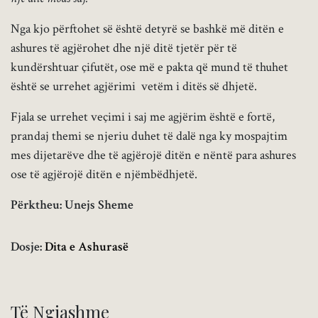
Nga kjo përftohet së është detyrë se bashkë më ditën e
ashures të agjërohet dhe një ditë tjetër për të
kundërshtuar çifutët, ose më e pakta që mund të thuhet
është se urrehet agjërimi vetëm i ditës së dhjetë.
Fjala se urrehet veçimi i saj me agjërim është e fortë,
prandaj themi se njeriu duhet të dalë nga ky mospajtim
mes dijetarëve dhe të agjërojë ditën e nëntë para ashures
ose të agjërojë ditën e njëmbëdhjetë.
Përktheu: Unejs Sheme
Dosje:
Dita e Ashurasë
Të Ngjashme