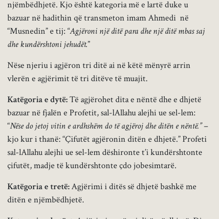
njëmbëdhjetë. Kjo është kategoria më e lartë duke u
bazuar në hadithin që transmeton imam Ahmedi në
“Musnedin” e tij: “
Agjëroni një ditë para dhe një ditë mbas saj
dhe kundërshtoni jehudët.
”
Nëse njeriu i agjëron tri ditë ai në këtë mënyrë arrin
vlerën e agjërimit të tri ditëve të muajit.
Katëgoria e dytë:
Të agjërohet dita e nëntë dhe e dhjetë
bazuar në fjalën e Profetit, sal-lAllahu alejhi ue sel-lem:
“
Nëse do jetoj vitin e ardhshëm do të agjëroj dhe ditën e nëntë.”
–
kjo kur i thanë: “Çifutët agjëronin ditën e dhjetë.” Profeti
sal-lAllahu alejhi ue sel-lem dëshironte t’i kundërshtonte
çifutët, madje të kundërshtonte çdo jobesimtarë.
Katëgoria e tretë:
Agjërimi i ditës së dhjetë bashkë me
ditën e njëmbëdhjetë.