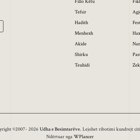
Fillo Këtu
Fik
Tefsir
Agj
Hadith
Fes
Menhexh
Hax
Akide
Na
Shirku
Pas
Teuhidi
Zek
yright ©2007- 2026
Udha e Besimtarëve
. Lejohet ribotimi kundrejt cit
Ndërtuar nga
WPlancer