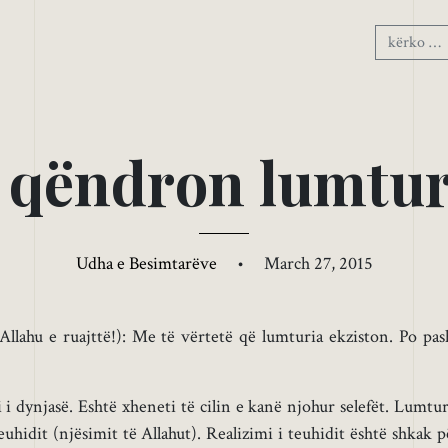
q
ë
n
d
r
o
n
l
u
m
t
u
Udha e Besimtarëve
•
March 27, 2015
Allahu e ruajttë!): Me të vërtetë që lumturia ekziston. Po pas
 i dynjasë. Eshtë xheneti të cilin e kanë njohur selefët. Lumtur
hidit (njësimit të Allahut). Realizimi i teuhidit është shkak p