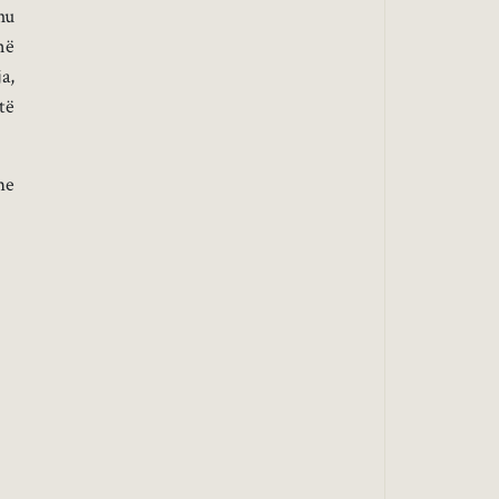
hu
në
a,
të
me