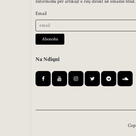
Informohu për artikujt e rinj direkt në emailin tënd.
Email
Abonohu
Na Ndiqni
Cop