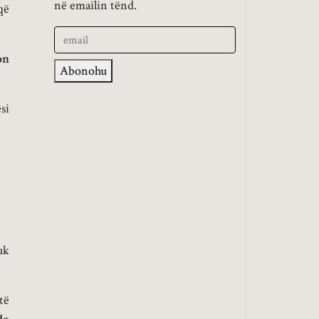
në emailin tënd.
që
on
Abonohu
si
uk
të