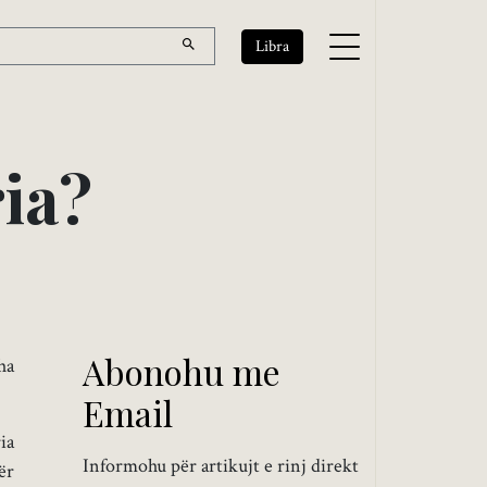
Libra
r
i
a
?
Abonohu me
ha
Email
ia
Informohu për artikujt e rinj direkt
ër