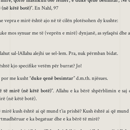
 mirë, qoftë mashkull ose femër, e duke qenë besimtar, Ne 
ë (në këtë botë)
”. En Nahl, 97
he vepra e mirë është ajo në të cilën plotësohen dy kushte:
Duke mos synuar me të (veprën e mirë) dynjanë, as syfaqësi dhe a
llahut sal-lAllahu alejhi ue sel-lem. Pra, nuk përmban bidat.
 është kjo specifike vetëm për burrat? Jo!
, por me kusht “
duke qenë besimtar
” d.m.th. njësues.
të të mirë (në këtë botë)
”. Allahu e ka bërë shpërblimin e saj 
irë (në këtë botë).
ë mirë kush është ai që mund t’ia prishë? Kush është ai që mund 
artmadhëruar e ka begatuar dhe e ka bërë të mirë?