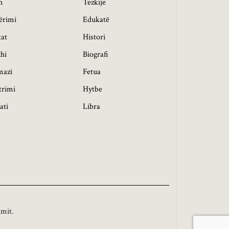
h
Tezkije
ërimi
Edukatë
tat
Histori
hi
Biografi
mazi
Fetua
trimi
Hytbe
ati
Libra
imit.