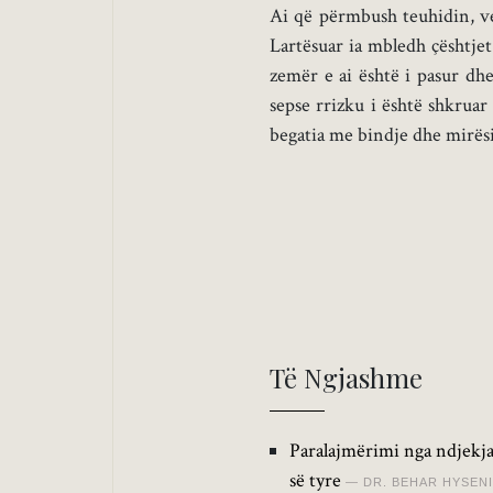
Ai që përmbush teuhidin, ve
Lartësuar ia mbledh çështjet
zemër e ai është i pasur dhe
sepse rrizku i është shkruar
begatia me bindje dhe mirësi
Të Ngjashme
Paralajmërimi nga ndjekja
së tyre
DR. BEHAR HYSENI