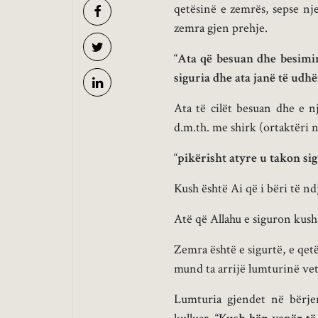
qetësinë e zemrës, sepse nj
zemra gjen prehje.
“
Ata që besuan dhe besimin
siguria
dhe ata janë të udh
Ata të cilët besuan dhe e 
d.m.th. me shirk (ortaktëri n
“
pikërisht
atyre
u takon si
Kush është Ai që i bëri të nd
Atë që Allahu e siguron kush
Zemra është e sigurtë, e qet
mund ta arrijë lumturinë ve
Lumturia gjendet në bërje