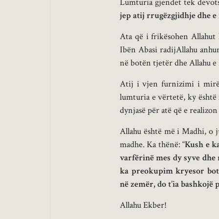
Lumturia gjendet tek devots
jep atij rrugëzgjidhje
dhe e
Ata që i frikësohen Allahut 
Ibën Abasi radijAllahu anhum
në botën tjetër dhe Allahu e
Atij i vjen furnizimi i mir
lumturia e vërtetë, ky është 
dynjasë për atë që e realizo
Allahu është më i Madhi, o ju
madhe. Ka thënë: “
Kush e ka
varfërinë mes dy syve dhe n
ka preokupim kryesor botë
në zemër, do t’ia bashkojë 
Allahu Ekber!