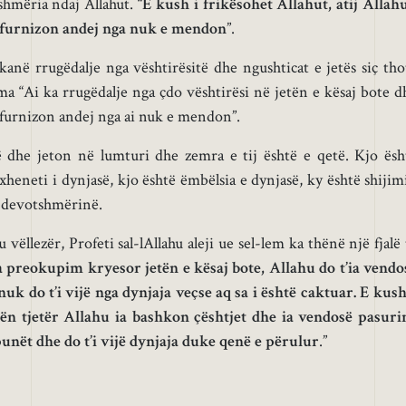
hmëria ndaj Allahut. “
E kush i frikësohet Allahut, atij Allahu
 furnizon andej nga nuk e mendon
”.
kanë rrugëdalje nga vështirësitë dhe ngushticat e jetës siç tho
a “Ai ka rrugëdalje nga çdo vështirësi në jetën e kësaj bote d
 furnizon andej nga ai nuk e mendon”.
ë dhe jeton në lumturi dhe zemra e tij është e qetë. Kjo ësh
xheneti i dynjasë, kjo është ëmbëlsia e dynjasë, ky është shijimi
n devotshmërinë.
 vëllezër, Profeti sal-lAllahu aleji ue sel-lem ka thënë një fjalë 
 preokupim kryesor jetën e kësaj bote, Allahu do t’ia vendo
uk do t’i vijë nga dynjaja veçse aq sa i është caktuar. E kush
n tjetër Allahu ia bashkon çështjet dhe ia vendosë pasuri
punët dhe do t’i vijë dynjaja duke qenë e përulur
.”