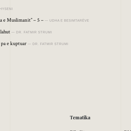
HYSENI
a e Muslimanit” – 5 –
UDHA E BESIMTARËVE
lahut
DR. FATMIR STRUMI
 pa e kuptuar
DR. FATMIR STRUMI
Tematika