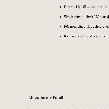
Fitimi Hallall
DR. BEHAR 
Shpjegimi i librit “Mburoj
Përmendja e shpeshtë e Al
Krenaria që të shkatërron
Abonohu me Email