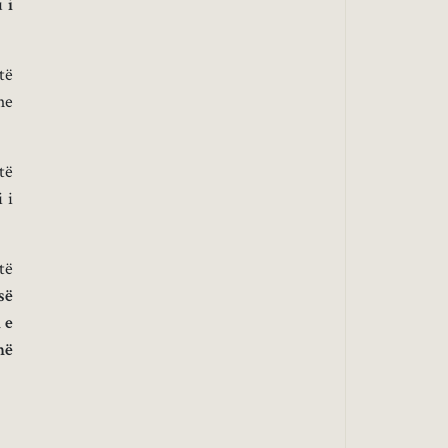
 i
të
he
të
 i
të
së
 e
në