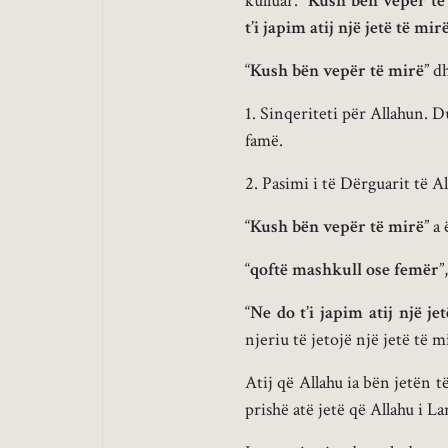
kulluar. “
Kush bën vepër të
t’i japim atij një jetë të mir
“
Kush bën vepër të mirë
” d
1. Sinqeriteti për Allahun. 
famë.
2. Pasimi i të Dërguarit të A
“
Kush bën vepër të mirë
” a
“
qoftë mashkull ose femër
”
“
Ne do t’i japim atij një je
njeriu të jetojë një jetë të m
Atij që Allahu ia bën jetën t
prishë atë jetë që Allahu i L