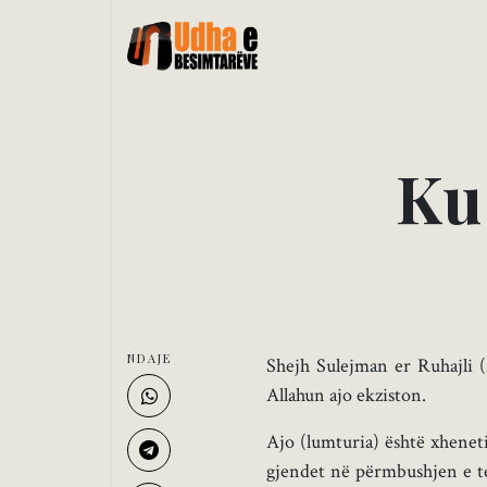
K
u
NDAJE
Shejh Sulejman er Ruhajli (
Allahun ajo ekziston.
Ajo (lumturia) është xheneti
gjendet në përmbushjen e teu