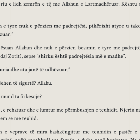
eriu e lidh zemrën e tij me Allahun e Lartmadhëruar. Kështu 
 e tyre nuk e përzien me padrejtësi, pikërisht
atyre
u tak
ëzuar
.”
njësuan Allahun dhe nuk e përzien besimin e tyre me padrejtë
daj Zotit), sepse “
shirku është padrejtësia më e madhe
”.
guria
dhe ata janë të udhëzuar
.”
jehen të sigurtë? Allahu.
 mund ta frikësojë?
ë, e rehatuar dhe e lumtur me përmbushjen e teuhidit. Njeriu n
tëm se me teuhid.
n e veprave të mira bashkëngjitur me teuhidin e pastër e 