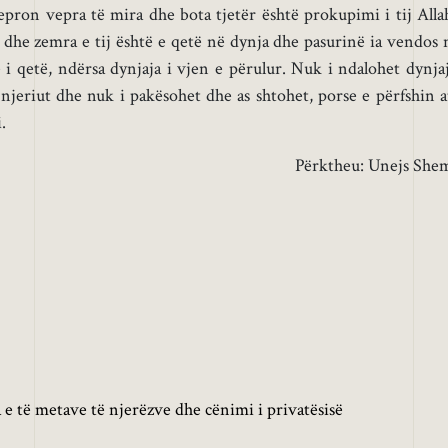
pron vepra të mira dhe bota tjetër është prokupimi i tij Alla
 dhe zemra e tij është e qetë në dynja dhe pasurinë ia vendos 
 i qetë, ndërsa dynjaja i vjen e përulur. Nuk i ndalohet dynjaj
 njeriut dhe nuk i pakësohet dhe as shtohet, porse e përfshin a
.
Përktheu: Unejs She
 e të metave të njerëzve dhe cënimi i privatësisë