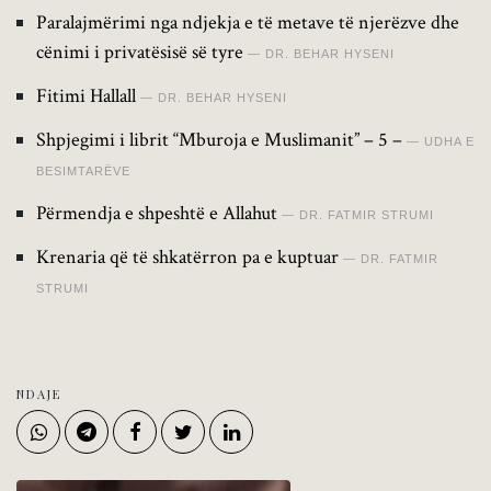
Paralajmërimi nga ndjekja e të metave të njerëzve dhe
cënimi i privatësisë së tyre
DR. BEHAR HYSENI
Fitimi Hallall
DR. BEHAR HYSENI
Shpjegimi i librit “Mburoja e Muslimanit” – 5 –
UDHA E
BESIMTARËVE
Përmendja e shpeshtë e Allahut
DR. FATMIR STRUMI
Krenaria që të shkatërron pa e kuptuar
DR. FATMIR
STRUMI
NDAJE