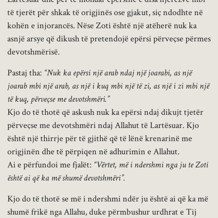
të tjerët për shkak të origjinës ose gjakut, siç ndodhte në
kohën e injorancës. Nëse Zoti është një atëherë nuk ka
asnjë arsye që dikush të pretendojë epërsi përveçse përmes
devotshmërisë.
Pastaj tha:
“Nuk ka epërsi një arab ndaj një joarabi, as një
joarab mbi një arab, as një i kuq mbi një të zi, as një i zi mbi një
të kuq, përveçse me devotshmëri.”
Kjo do të thotë që askush nuk ka epërsi ndaj dikujt tjetër
përveçse me devotshmëri ndaj Allahut të Lartësuar. Kjo
është një thirrje për të gjithë që të lënë krenarinë me
origjinën dhe të përpiqen në adhurimin e Allahut.
Ai e përfundoi me fjalët:
“Vërtet, më i ndershmi nga ju te Zoti
është ai që ka më shumë devotshmëri”.
Kjo do të thotë se më i ndershmi ndër ju është ai që ka më
shumë frikë nga Allahu, duke përmbushur urdhrat e Tij