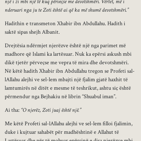
një i zi mbi një të kuq përveçse me devotshmëri. Vërtet, më i
nderuari nga ju te Zoti është ai që ka më shumë devotshmëri.”
Hadithin e transmeton Xhabir ibn Abdullahu. Hadith i
saktë sipas shejh Albanit.
Drejtësia ndërmjet njerëzve është një nga parimet më
madhore që Islami ka lartësuar. Nuk ka epërsi askush mbi
dikë tjetër përveçse me vepra të mira dhe devotshmëri.
Në këtë hadith Xhabir ibn Abdullahu tregon se Profeti sal-
lAllahu alejhi ve sel-lem mbajti një fjalim gjatë haxhit të
lamtumirës në ditët e mesme të teshrikut, ashtu siç është
përmendur nga Bejhakiu në librin “Shuabul iman”.
Ai tha:
“O njerëz, Zoti juaj është një.”
Me këtë Profeti sal-lAllahu alejhi ve sel-lem filloi fjalimin,
duke i kujtuar sahabët për madhështinë e Allahut të
Lartësuar dhe për të mohuar epërsinë e disa njerëzve mbi