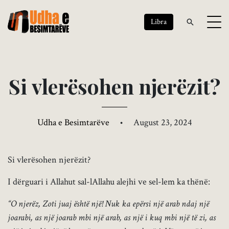
Libra
S
i
v
l
e
r
ë
s
o
h
e
n
n
j
e
r
ë
z
i
t
?
Udha e Besimtarëve
•
August 23, 2024
Si vlerësohen njerëzit?
I dërguari i Allahut sal-lAllahu alejhi ve sel-lem ka thënë:
“O njerëz, Zoti juaj është një! Nuk ka epërsi një arab ndaj një
joarabi, as një joarab mbi një arab, as një i kuq mbi një të zi, as