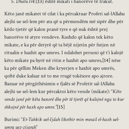
Dhatu Irk
:
[13]
është mikati i banorëve të Irakut.
Këto janë mikatet të cilat i ka përcaktuar Profeti sal-lAllahu
alejhi ue sel-lem për ata që u përmendëm më sipër dhe për
këdo tjetër që kalon pranë tyre e që nuk është prej
banorëve të atyre vendeve. Kushdo që kalon tek këto
mikate, e ka për detyrë që ta bëjë nijetin për futjen në
ritualin e haxhit apo umres. I ndalohet personi që t’i kalojë
këto mikate pa hyrë në ritin e haxhit apo umres,
[14]
nëse
ka për qëllim Meken dhe kryerjen e haxhit apo umrës,
qoftë duke kaluar në to me rrugë tokësore apo ajrore.
Bazuar në përgjithësimin e fjalës së Profetit sal-lAllahu
alejhi ue sel-lem kur përcaktoi këto vende (mikate): “
Këto
vende janë për këta banorë dhe për të tjerët që kalojnë nga to kur
shkojnë për haxh apo umre.”
[15]
Burimi: “
Et-Tahkik uel-Ijdah likethir min mesail el-haxh uel-
umra uez-zijarah
”