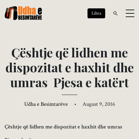
Libra
Ç
ë
s
h
t
j
e
q
ë
l
i
d
h
e
n
m
e
d
i
s
p
o
z
i
t
a
t
e
h
a
x
h
i
t
d
h
e
u
m
r
a
s
P
j
e
s
a
e
k
a
t
ë
r
t
Udha e Besimtarëve
•
August 9, 2016
Çështje që lidhen me dispozitat e haxhit dhe umras