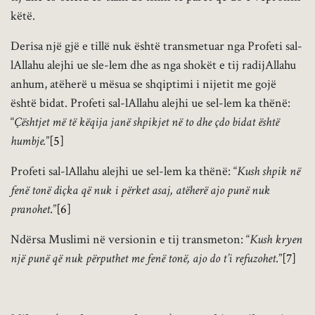
këtë.
Derisa një gjë e tillë nuk është transmetuar nga Profeti sal-
lAllahu alejhi ue sle-lem dhe as nga shokët e tij radijAllahu
anhum, atëherë u mësua se shqiptimi i nijetit me gojë
është bidat. Profeti sal-lAllahu alejhi ue sel-lem ka thënë:
“
Çështjet më të këqija janë shpikjet në to dhe çdo bidat është
humbje.
”
[5]
Profeti sal-lAllahu alejhi ue sel-lem ka thënë: “
Kush shpik në
fenë tonë diçka që nuk i përket asaj, atëherë ajo punë nuk
pranohet
.”
[6]
Ndërsa Muslimi në versionin e tij transmeton: “
Kush kryen
një punë që nuk përputhet me fenë tonë, ajo do t’i refuzohet
.”
[7]