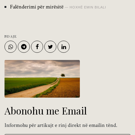
Falënderimi për mirësitë
HOXHË EMIN BILALI
NDAJE
Abonohu me Email
Informohu për artikujt e rinj direkt në emailin tënd.