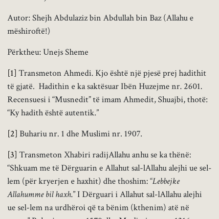
Autor: Shejh Abdulaziz bin Abdullah bin Baz (Allahu e
mëshiroftë!)
Përktheu: Unejs Sheme
[1]
Transmeton Ahmedi. Kjo është një pjesë prej hadithit
të gjatë. Hadithin e ka saktësuar Ibën Huzejme nr. 2601.
Recensuesi i “Musnedit” të imam Ahmedit, Shuajbi, thotë:
“Ky hadith është autentik.”
[2]
Buhariu nr. 1 dhe Muslimi nr. 1907.
[3]
Transmeton Xhabiri radijAllahu anhu se ka thënë:
“Shkuam me të Dërguarin e Allahut sal-lAllahu alejhi ue sel-
lem (për kryerjen e haxhit) dhe thoshim: “
Lebbejke
Allahumme bil haxh
.” I Dërguari i Allahut sal-lAllahu alejhi
ue sel-lem na urdhëroi që ta bënim (kthenim) atë në