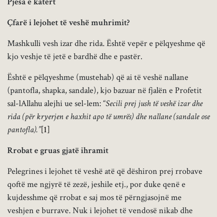
Pjesa e katërt
Çfarë i lejohet të veshë muhrimit?
Mashkulli vesh izar dhe rida. Është vepër e pëlqyeshme që
kjo veshje të jetë e bardhë dhe e pastër.
Është e pëlqyeshme (mustehab) që ai të veshë nallane
(pantofla, shapka, sandale), kjo bazuar në fjalën e Profetit
sal-lAllahu alejhi ue sel-lem: “
Secili prej jush të veshë izar dhe
rida (për kryerjen e haxhit apo të umrës) dhe nallane (sandale ose
pantofla).”
[1]
Rrobat e gruas gjatë ihramit
Pelegrines i lejohet të veshë atë që dëshiron prej rrobave
qoftë me ngjyrë të zezë, jeshile etj., por duke qenë e
kujdesshme që rrobat e saj mos të përngjasojnë me
veshjen e burrave. Nuk i lejohet të vendosë nikab dhe