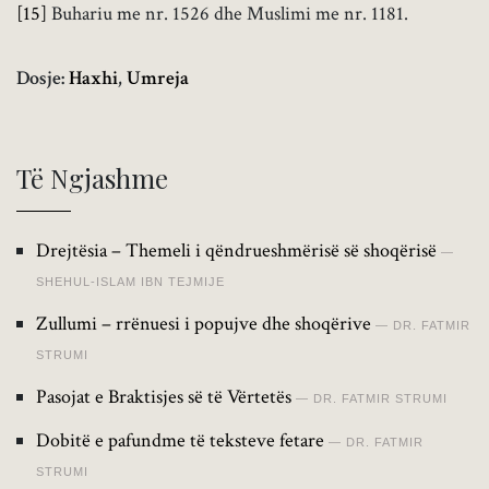
[15]
Buhariu me nr. 1526 dhe Muslimi me nr. 1181.
Dosje:
Haxhi
,
Umreja
Të Ngjashme
Drejtësia – Themeli i qëndrueshmërisë së shoqërisë
SHEHUL-ISLAM IBN TEJMIJE
Zullumi – rrënuesi i popujve dhe shoqërive
DR. FATMIR
STRUMI
Pasojat e Braktisjes së të Vërtetës
DR. FATMIR STRUMI
Dobitë e pafundme të teksteve fetare
DR. FATMIR
STRUMI