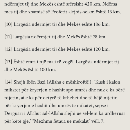
ndërmjet tij dhe Mekës është afërsisht 420 km. Ndërsa
mes tij dhe xhamisë së Profetit alejhis-selam është 13 km.
[10]
Largësia ndërmjet tij dhe Mekës është 186 km.
[11]
Largësia ndërmjet tij dhe Mekës është 78 km.
[12]
Largësia ndërmjet tij dhe Mekës është 120 km.
[13]
Është emri i një mali të vogël. Largësia ndërmjet tij
dhe Mekës është 100 km.
[14]
Shejh Ibën Bazi (Allahu e mëshiroftë!): “Kush i kalon
mikatet për kryerjen e haxhit apo umrës dhe nuk e ka bërë
nijetin, ai e ka për detyrë të kthehet dhe të bëjë nijetin
për kryerjen e haxhit dhe umrës te mikatet, sepse i
Dërguari i Allahut sal-lAllahu alejhi ue sel-lem ka urdhëruar
për këtë gjë.” “Mexhmu fetaua ue mekalat” vëll. 7.