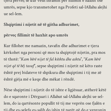
tjera përveç se kur vesh ihramin për fillimin e haxhit ose
umrës, sepse kjo transmetohet nga Profeti sal-lAllahu alejhi
ue sel-lem.
Shqiptimi i nijetit në të gjitha adhurimet,
përveç fillimit të haxhit apo umrës
Kur fillohet me namazin, tavafin dhe adhurimet e tjera
kërkohet nga personi që mos ta shqiptojë nijetin, pra mos
të thotë: “
Kam bërë nijet të fal kështu dhe ashtu
”, “
Kam bërë
nijet që të bëj tavaf
”, sepse shqiptimi i nijetit në këto raste
është prej bidateve të shpikura dhe shqiptimi i tij me zë
është gjëja më e keqe dhe mëkat i rëndë.
Nëse shqiptimi i nijetit do të ishte e ligjësuar, atëherë këtë
do e sqaronte i Dërguari i Allahut sal-lAllahu alejhi ue sel-
lem, do ia qartësonte popullit të tij me veprën ose fjalën e
tij dhe es-selefu es-salih do ishin të parët që do e vepronin