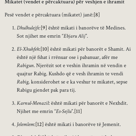
Mikatet (vendet e përcaktuara) për veshjen e ihramit
Pesë vendet e përcaktuara (mikatet) janë:
[8]
Dhulhulejfe:
[9]
është mikati i banorëve të Medines.
Sot njihet me emrin “
Ebjaru Alij
”.
El-Xhuhfeh
:
[10]
është mikati për banorët e Shamit. Ai
është një fshat i rrënuar ose i pabanuar, afër me
Rabigun
. Njerëzit sot e veshin ihramin në vendin e
quajtur Rabig. Kushdo që e vesh ihramin te vendi
Rabig,
konsiderohet se e ka veshur te mikatet, sepse
Rabigu gjendet pak para tij.
Karnul-Menazil
: është mikati për banorët e Nexhdit.
Njihet me emrin “
Es-Sejlu
”.
[11]
Jelemlem
:
[12]
është mikati i banorëve të Jemenit.