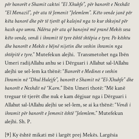
për banorët e Shamit caktoi “El Xhuhfe”, për banorët e Nexhdit
“El Menazil”, për ata të Jemenit “Jelemlem”. Këto vende janë për
këta banorë dhe për të tjerët që kalojnë nga to kur shkojnë për
haxh apo umra. Ndërsa për ata që banojnë më pranë Mekës sesa
këto vende, vendi i ihramit të tyre është shtëpia e tyre. Po kështu
dhe banorët e Mekës e bëjnë nijetin dhe veshin ihramin nga
shtëpitë e tyre
.” Mutefekun alejhi. Transmetohet nga Ibën
Umeri radijAllahu anhu se i Dërguari i Allahut sal-lAllahu
alejhi ue sel-lem ka thënë: “
Banorët e Medines e veshin
Ihramin në “Dhul Hulejfe”, banorët e Shamit në “El-Xhuhfe” dhe
banorët e Nexhdit në “Karn
.” Ibën Umeri thotë: “Më kanë
treguar të tjerët dhe nuk e kam dëgjuar nga i Dërguari i
Allahut sal-lAllahu alejhi ue sel-lem, se ai ka thënë: “
Vendi i
ihramit për banorët e Jemenit është “Jelemlem
.” Mutefekun
alejhi. Sh. P.
[9]
Ky është mikati më i largët prej Mekës. Largësia