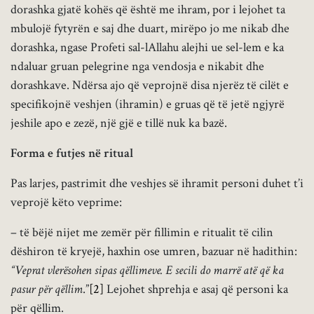
dorashka gjatë kohës që është me ihram, por i lejohet ta
mbulojë fytyrën e saj dhe duart, mirëpo jo me nikab dhe
dorashka, ngase Profeti sal-lAllahu alejhi ue sel-lem e ka
ndaluar gruan pelegrine nga vendosja e nikabit dhe
dorashkave. Ndërsa ajo që veprojnë disa njerëz të cilët e
specifikojnë veshjen (ihramin) e gruas që të jetë ngjyrë
jeshile apo e zezë, një gjë e tillë nuk ka bazë.
Forma e futjes në ritual
Pas larjes, pastrimit dhe veshjes së ihramit personi duhet t’i
veprojë këto veprime:
– të bëjë nijet me zemër për fillimin e ritualit të cilin
dëshiron të kryejë, haxhin ose umren, bazuar në hadithin:
“Veprat vlerësohen sipas qëllimeve. E secili do marrë atë që ka
pasur për qëllim
.”
[2]
Lejohet shprehja e asaj që personi ka
për qëllim.