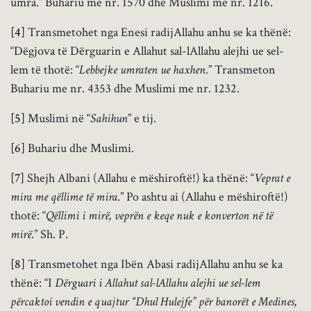
umra.” Buhariu me nr. 1570 dhe Muslimi me nr. 1216.
[4]
Transmetohet nga Enesi radijAllahu anhu se ka thënë:
“Dëgjova të Dërguarin e Allahut sal-lAllahu alejhi ue sel-
lem të thotë: “
Lebbejke umraten ue haxhen
.” Transmeton
Buhariu me nr. 4353 dhe Muslimi me nr. 1232.
[5]
Muslimi në “
Sahihun
” e tij.
[6]
Buhariu dhe Muslimi.
[7]
Shejh Albani (Allahu e mëshiroftë!) ka thënë: “
Veprat e
mira me qëllime të mira
.” Po ashtu ai (Allahu e mëshiroftë!)
thotë: “
Qëllimi i mirë, veprën e keqe nuk e konverton në të
mirë
.” Sh. P.
[8]
Transmetohet nga Ibën Abasi radijAllahu anhu se ka
thënë: “I
Dërguari i Allahut sal-lAllahu alejhi ue sel-lem
përcaktoi vendin e quajtur “Dhul Hulejfe” për banorët e Medines,