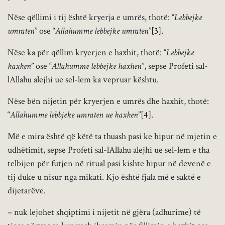
Nëse qëllimi i tij është kryerja e umrës, thotë: “
Lebbejke
umraten
” ose “
Allahumme lebbejke umraten
”
[3]
.
Nëse ka për qëllim kryerjen e haxhit, thotë: “
Lebbejke
haxhen
” ose “
Allahumme lebbejke haxhen
”, sepse Profeti sal-
lAllahu alejhi ue sel-lem ka vepruar kështu.
Nëse bën nijetin për kryerjen e umrës dhe haxhit, thotë:
“
Allahumme lebbjeke umraten ue haxhen
”
[4]
.
Më e mira është që këtë ta thuash pasi ke hipur në mjetin e
udhëtimit, sepse Profeti sal-lAllahu alejhi ue sel-lem e tha
telbijen për futjen në ritual pasi kishte hipur në devenë e
tij duke u nisur nga mikati. Kjo është fjala më e saktë e
dijetarëve.
– nuk lejohet shqiptimi i nijetit në gjëra (adhurime) të