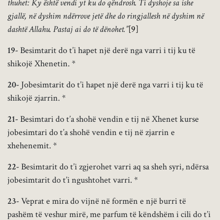
thuhet: Ky është vendi yt ku do qëndrosh. Ti dyshoje sa ishe
gjallë, në dyshim ndërrove jetë dhe do ringjallesh në dyshim në
dashtë Allahu. Pastaj ai do të dënohet.”
[9]
19-
Besimtarit do t’i hapet një derë nga varri i tij ku të
shikojë Xhenetin. *
20-
Jobesimtarit do t’i hapet një derë nga varri i tij ku të
shikojë zjarrin. *
21-
Besimtari do t’a shohë vendin e tij në Xhenet kurse
jobesimtari do t’a shohë vendin e tij në zjarrin e
xhehenemit. *
22-
Besimtarit do t’i zgjerohet varri aq sa sheh syri, ndërsa
jobesimtarit do t’i ngushtohet varri. *
23-
Veprat e mira do vijnë në formën e një burri të
pashëm të veshur mirë, me parfum të këndshëm i cili do t’i