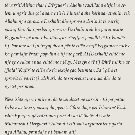
të varrit! Aishja tha: I Dërguari i Allahut salAllahu alejhi ve se-
lem u ngrit dhe çoi duart e tij (në lutje) duke kërkuar strehim tek
Allahu nga sprova e Dexhalit dhe sprova e dënimit të varrit,
pastaj tha: Sa i përket sprovës së Dexhalit nuk ka patur asnjë
Pejgamber që nuk i ka tërhequr vërejtjen popullit të tij kundër
tij. Por unë do t’ju tregoj diçka për të cilën asnjë Pejgamber nuk e
ka paralajmëruar popullin e tij më parë. Ai (Dexhali) është me
një sy e Allahu nuk është me një sy. Mes syve të tij është e shkruar
[fjala] ‘Kafir’ të cilën do t’a lexojë çdo besimtar. Sa i përket
sprovës së varrit (i vdekuri) do të sprovohet me mua dhe do të
pyetet për mua.
Nëse ishte njeri i mirë ai do të vendoset në varrin e tij pa patur
frikë e as tmerr, pastaj do pyetet: Çfarë thoje për Islamin? Kush
ishte ky njeri që erdhi mes jush? Ai do të thotë: Ai ishte
Muhamedi i Dërguari i Allahut i cili solli argumentet e qarta
nga Allahu, prandaj ne i besuam atij.