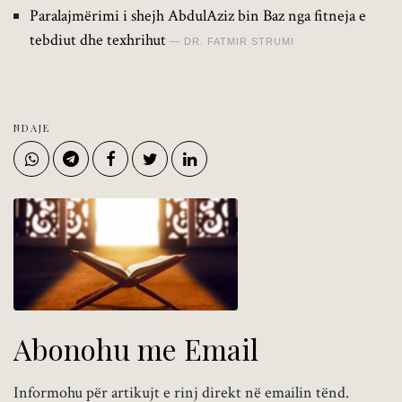
Paralajmërimi i shejh AbdulAziz bin Baz nga fitneja e
tebdiut dhe texhrihut
DR. FATMIR STRUMI
NDAJE
Abonohu me Email
Informohu për artikujt e rinj direkt në emailin tënd.