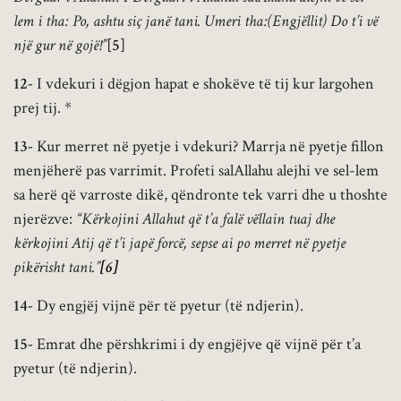
lem i tha: Po, ashtu siç janë tani. Umeri tha:(Engjëllit) Do t’i vë
një gur në gojë!”
[5]
12-
I vdekuri i dëgjon hapat e shokëve të tij kur largohen
prej tij. *
13-
Kur merret në pyetje i vdekuri? Marrja në pyetje fillon
menjëherë pas varrimit. Profeti salAllahu alejhi ve sel-lem
sa herë që varroste dikë, qëndronte tek varri dhe u thoshte
njerëzve:
“Kërkojini Allahut që t’a falë vëllain tuaj dhe
kërkojini Atij që t’i japë forcë, sepse ai po merret në pyetje
pikërisht tani.”
[6]
14-
Dy engjëj vijnë për të pyetur (të ndjerin).
15-
Emrat dhe përshkrimi i dy engjëjve që vijnë për t’a
pyetur (të ndjerin).