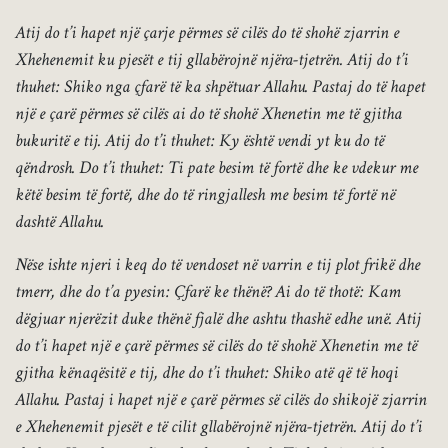
Atij do t’i hapet një çarje përmes së cilës do të shohë zjarrin e
Xhehenemit ku pjesët e tij gllabërojnë njëra-tjetrën. Atij do t’i
thuhet: Shiko nga çfarë të ka shpëtuar Allahu. Pastaj do të hapet
një e çarë përmes së cilës ai do të shohë Xhenetin me të gjitha
bukuritë e tij. Atij do t’i thuhet: Ky është vendi yt ku do të
qëndrosh. Do t’i thuhet: Ti pate besim të fortë dhe ke vdekur me
këtë besim të fortë, dhe do të ringjallesh me besim të fortë në
dashtë Allahu.
Nëse ishte njeri i keq do të vendoset në varrin e tij plot frikë dhe
tmerr, dhe do t’a pyesin: Çfarë ke thënë? Ai do të thotë: Kam
dëgjuar njerëzit duke thënë fjalë dhe ashtu thashë edhe unë. Atij
do t’i hapet një e çarë përmes së cilës do të shohë Xhenetin me të
gjitha kënaqësitë e tij, dhe do t’i thuhet: Shiko atë që të hoqi
Allahu. Pastaj i hapet një e çarë përmes së cilës do shikojë zjarrin
e Xhehenemit pjesët e të cilit gllabërojnë njëra-tjetrën. Atij do t’i