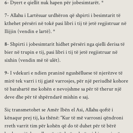
6-
Dyert e qiellit nuk hapen për jobesimtarët. *
7-
Allahu i Lartësuar urdhëron që shpirti i besimtarit të
kthehet përsëri në tokë pasi libri i tij të jetë regjistruar në
Ilijjin (vendin e lartë). *
8-
Shpirti i jobesimtarit hidhet përsëri nga qielli derisa të
bier në trupin e tij, pasi libri i tij të jetë regjistruar në
sixhin (vendin më të ulët).
9-
I vdekuri e ndien praninë ngushëlluese të njerëzve të
mirë tek varri i tij gjatë varrosjes, për një periudhë kohore
të barabartë me kohën e nevojshme sa për të therur një
deve dhe për të shpërndarë mishin e saj.
Siç transmetohet se Amër Ibën el Asi, Allahu qoftë i
kënaqur prej tij, ka thënë: “Kur të më varrosni qëndroni
rreth varrit tim për kohën që do të duhet për të bërë