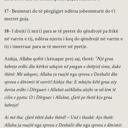
17-
Besimtari do të përgjigjet ndërsa jobesimtarit do t’i
merret goja.
18-
I drejti (i miri) para se të pyetet do qëndrojë pa frikë
në varrin e tij, ndërsa njeriu i keq do qëndrojë në varrin e
tij i tmerruar para se të merret në pyetje.
Aishja, Allahu qoftë i kënaqur prej saj, thotë:
“Një grua
hebreje erdhi dhe kërkoi ushqim në pragun e shtëpisë sime, duke
thënë: Më ushqeni, Allahu ju ruajtë nga sprova e Dexhalit dhe
sprova e dënimit të varrit! Aishja tha: E mbajta këtë grua aty
derisa erdhi i Dërguari i Allahut salAllahu alejhi ve sel-lem të
cilin e pyeta: O i Dërguar i Allahut, çfarë po thotë kjo grua
hebreje?
Ai më tha: çfarë është duke thënë? – Unë i thashë: Ajo thotë:
Allahu ju ruajtë nga sprova e Dexhalit dhe nga sprova e dënimit