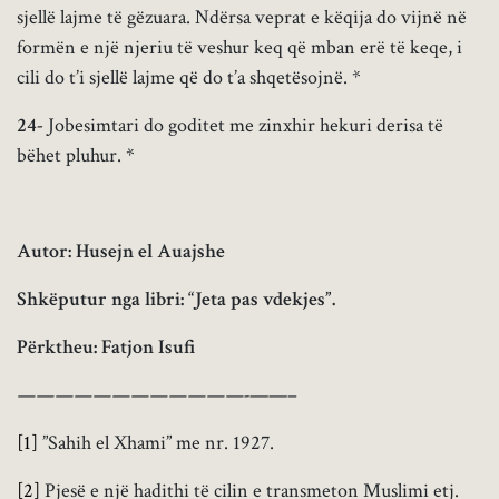
sjellë lajme të gëzuara. Ndërsa veprat e këqija do vijnë në
formën e një njeriu të veshur keq që mban erë të keqe, i
cili do t’i sjellë lajme që do t’a shqetësojnë. *
24-
Jobesimtari do goditet me zinxhir hekuri derisa të
bëhet pluhur. *
Autor: Husejn el Auajshe
Shkëputur nga libri: “Jeta pas vdekjes”.
Përktheu: Fatjon Isufi
————————————-
——–
[1]
”Sahih el Xhami” me nr. 1927.
[2]
Pjesë e një hadithi të cilin e transmeton Muslimi etj.