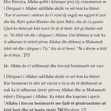
Ebu Hurejra, Allahu qoftë i kënaqur prej tij, transmeton se
i Dërguari i Allahut salAllahu alejhi ve sel-lem ka thënë:
“Kur të varroset i vdekuri do t’i vijnë dy engjëj me ngjyrë të zezë
dhe blu. Njëri quhet Munker dhe tjetri Nekir. Ata do t’a pyesin:
Çfarë ke thënë për këtë njeri? Ai do të thotë: Atë që thoshte vetë
ai: “Ai është rob dhe i dërguari i Allahut. Unë dëshmoj se nuk ka
të adhuruar të vërtetë përveç Allahut dhe dëshmoj se Muhamedi
është rob dhe i dërguar i Tij.” Ata do të thonë: “Ne e dinim se këtë
do të thoje…”
[7]
16-
Allahu do t’i ndihmojë dhe forcojë besimtarët në varr.
I Dërguari i Allahut salAllahu alejhi ve sel-lem ka thënë:
Kur besimtari të ulet në varrin e tij ai do të dëshmojë se
nuk ka të adhuruar tjetër përveç Allahut dhe se Muhamedi
është i Dërguari i Allahut. Ky është dhe kuptimi i ajetit:
“Allahu i forcon besimtarët me fjalë të qëndrueshme në
këtë botë dhe në botën tjetër.”
[8]
|
Ibrahim: 27|