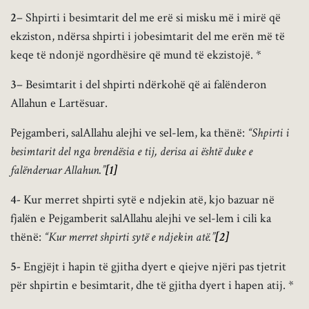
2
– Shpirti i besimtarit del me erë si misku më i mirë që
ekziston, ndërsa shpirti i jobesimtarit del me erën më të
keqe të ndonjë ngordhësire që mund të ekzistojë. *
3
– Besimtarit i del shpirti ndërkohë që ai falënderon
Allahun e Lartësuar.
Pejgamberi, salAllahu alejhi ve sel-lem, ka thënë:
“Shpirti i
besimtarit del nga brendësia e tij, derisa ai është duke e
falënderuar Allahun.”
[1]
4-
Kur merret shpirti sytë e ndjekin atë, kjo bazuar në
fjalën e Pejgamberit salAllahu alejhi ve sel-lem i cili ka
thënë:
“Kur merret shpirti sytë e ndjekin atë.”
[2]
5-
Engjëjt i hapin të gjitha dyert e qiejve njëri pas tjetrit
për shpirtin e besimtarit, dhe të gjitha dyert i hapen atij. *