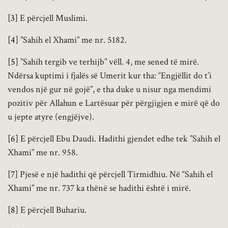
[3]
E përcjell Muslimi.
[4]
”Sahih el Xhami” me nr. 5182.
[5]
”Sahih tergib ve terhijb” vëll. 4, me sened të mirë.
Ndërsa kuptimi i fjalës së Umerit kur tha: “Engjëllit do t’i
vendos një gur në gojë”, e tha duke u nisur nga mendimi
pozitiv për Allahun e Lartësuar për përgjigjen e mirë që do
u jepte atyre (engjëjve).
[6]
E përcjell Ebu Daudi. Hadithi gjendet edhe tek ”Sahih el
Xhami” me nr. 958.
[7]
Pjesë e një hadithi që përcjell Tirmidhiu. Në “Sahih el
Xhami” me nr. 737 ka thënë se hadithi është i mirë.
[8]
E përcjell Buhariu.