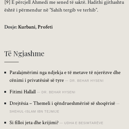
[9]
E përcjell Ahmedi me sened të saktë. Hadithi gjithashtu
është i përmendur në ”Sahih tergib ve terhib”.
Dosje:
Kurbani
,
Profeti
Të Ngjashme
Paralajmërimi nga ndjekja e të metave të njerëzve dhe
cënimi i privatësisë së tyre
DR. BEHAR HYSENI
Fitimi Hallall
DR. BEHAR HYSENI
Drejtësia – Themeli i qëndrueshmërisë së shoqërisë
SHEHUL-ISLAM IBN TEJMIJE
Si filloi jeta dhe krijimi?
UDHA E BESIMTARËVE