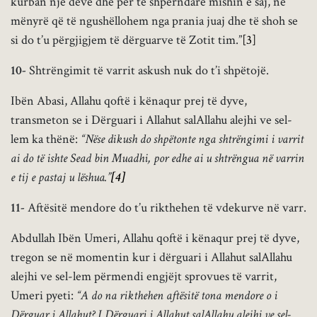
kurban një deve dhe për të shpërndarë mishin e saj, në
mënyrë që të ngushëllohem nga prania juaj dhe të shoh se
si do t’u përgjigjem të dërguarve të Zotit tim.”
[3]
10-
Shtrëngimit të varrit askush nuk do t’i shpëtojë.
Ibën Abasi, Allahu qoftë i kënaqur prej të dyve,
transmeton se i Dërguari i Allahut salAllahu alejhi ve sel-
lem ka thënë:
“Nëse dikush do shpëtonte nga shtrëngimi i varrit
ai do të ishte Sead bin Muadhi, por edhe ai u shtrëngua në varrin
e tij e pastaj u lëshua.”
[4]
11-
Aftësitë mendore do t’u rikthehen të vdekurve në varr.
Abdullah Ibën Umeri, Allahu qoftë i kënaqur prej të dyve,
tregon se në momentin kur i dërguari i Allahut salAllahu
alejhi ve sel-lem përmendi engjëjt sprovues të varrit,
Umeri pyeti:
“A do na rikthehen aftësitë tona mendore o i
Dërguar i Allahut? I Dërguari i Allahut salAllahu alejhi ve sel-