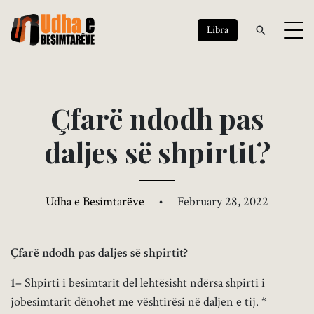
Libra
Ç
f
a
r
ë
n
d
o
d
h
p
a
s
d
a
l
j
e
s
s
ë
s
h
p
i
r
t
i
t
?
Udha e Besimtarëve
•
February 28, 2022
Çfarë ndodh pas daljes së shpirtit?
1
– Shpirti i besimtarit del lehtësisht ndërsa shpirti i
jobesimtarit dënohet me vështirësi në daljen e tij. *