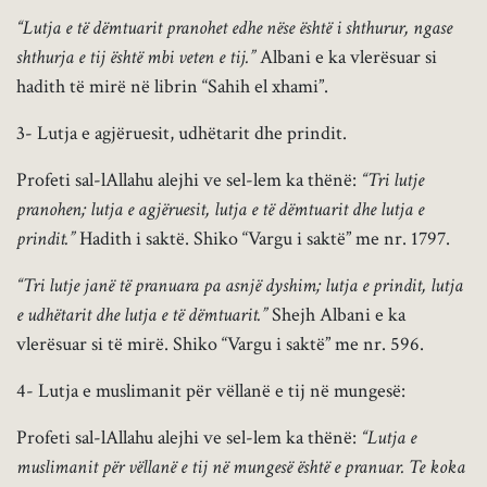
“Lutja e të dëmtuarit pranohet edhe nëse është i shthurur, ngase
shthurja e tij është mbi veten e tij.”
Albani e ka vlerësuar si
hadith të mirë në librin “Sahih el xhami”.
3- Lutja e agjëruesit, udhëtarit dhe prindit.
Profeti sal-lAllahu alejhi ve sel-lem ka thënë:
“Tri lutje
pranohen; lutja e agjëruesit, lutja e të dëmtuarit dhe lutja e
prindit.”
Hadith i saktë. Shiko “Vargu i saktë” me nr. 1797.
“Tri lutje janë të pranuara pa asnjë dyshim; lutja e prindit, lutja
e udhëtarit dhe lutja e të dëmtuarit.”
Shejh Albani e ka
vlerësuar si të mirë. Shiko “Vargu i saktë” me nr. 596.
4- Lutja e muslimanit për vëllanë e tij në mungesë:
Profeti sal-lAllahu alejhi ve sel-lem ka thënë:
“Lutja e
muslimanit për vëllanë e tij në mungesë është e pranuar. Te koka