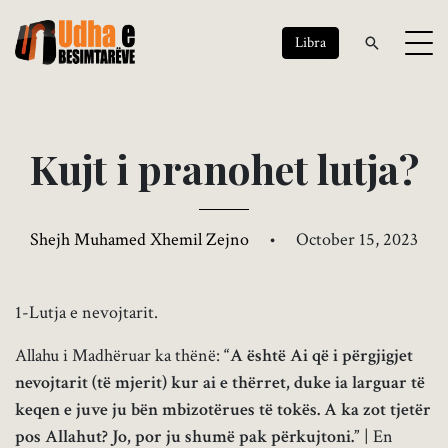
Libra
K
u
j
t
i
p
r
a
n
o
h
e
t
l
u
t
j
a
?
Shejh Muhamed Xhemil Zejno
•
October 15, 2023
1-Lutja e nevojtarit.
Allahu i Madhëruar ka thënë:
“A është Ai që i përgjigjet
nevojtarit (të mjerit) kur ai e thërret, duke ia larguar të
keqen e juve ju bën mbizotërues të tokës. A ka zot tjetër
pos Allahut? Jo, por ju shumë pak përkujtoni.”
| En