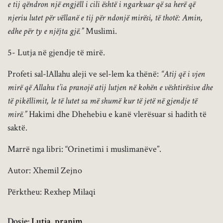
e tij qëndron një engjëll i cili është i ngarkuar që sa herë që
njeriu lutet për vëllanë e tij për ndonjë mirësi, të thotë: Amin,
edhe për ty e njëjta gjë.”
Muslimi.
5- Lutja në gjendje të mirë.
Profeti sal-lAllahu aleji ve sel-lem ka thënë:
“Atij që i vjen
mirë që Allahu t’ia pranojë atij lutjen në kohën e vështirësive dhe
të pikëllimit, le të lutet sa më shumë kur të jetë në gjendje të
mirë.”
Hakimi dhe Dhehebiu e kanë vlerësuar si hadith të
saktë.
Marrë nga libri: “Orinetimi i muslimanëve”.
Autor: Xhemil Zejno
Përktheu: Rexhep Milaqi
Dosje:
Lutja
,
pranim