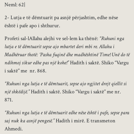
Neml: 62|
2- Lutja e të dëmtuarit pa asnjë përjashtim, edhe nëse
është i pafe apo i shthurur.
Profeti sal-lAllahu alejhi ve sel-lem ka thënë:
“Ruhuni nga
lutja e të dëmtuarit sepse ajo mbartet deri mbi re. Allahu i
Madhëruar thotë: ‘Pasha fuqinë dhe madhështinë Time! Unë do të
ndihmoj sikur edhe pas një kohe!”
Hadith i saktë. Shiko “Vargu
i saktë” me nr. 868.
“Ruhuni nga lutja e të dëmtuarit, sepse ajo ngjitet drejt qiellit si
një shkëdijë.”
Hadith i saktë. Shiko “Vargu i saktë” me nr.
871.
“Ruhuni nga lutja e të dëmtuarit edhe nëse është i pafe, sepse para
saj nuk ka asnjë pengesë.”
Hadith i mirë. E transmeton
Ahmedi.