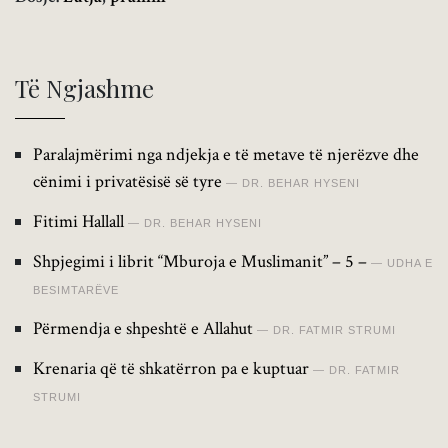
Të Ngjashme
Paralajmërimi nga ndjekja e të metave të njerëzve dhe
cënimi i privatësisë së tyre
DR. BEHAR HYSENI
Fitimi Hallall
DR. BEHAR HYSENI
Shpjegimi i librit “Mburoja e Muslimanit” – 5 –
UDHA E
BESIMTARËVE
Përmendja e shpeshtë e Allahut
DR. FATMIR STRUMI
Krenaria që të shkatërron pa e kuptuar
DR. FATMIR
STRUMI