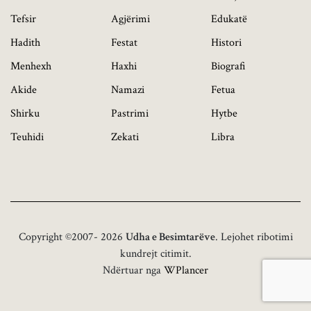
Tefsir
Agjërimi
Edukatë
Hadith
Festat
Histori
Menhexh
Haxhi
Biografi
Akide
Namazi
Fetua
Shirku
Pastrimi
Hytbe
Teuhidi
Zekati
Libra
Copyright ©2007- 2026
Udha e Besimtarëve
. Lejohet ribotimi
kundrejt citimit.
Ndërtuar nga
WPlancer