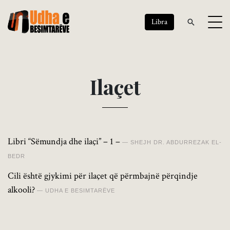
Libra
I
l
a
ç
e
t
Libri “Sëmundja dhe ilaçi” – 1 –
SHEJH DR. ABDURREZAK EL-
BEDR
Cili është gjykimi për ilaçet që përmbajnë përqindje
alkooli?
UDHA E BESIMTARËVE