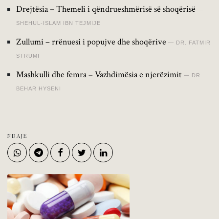
Drejtësia – Themeli i qëndrueshmërisë së shoqërisë
SHEHUL-ISLAM IBN TEJMIJE
Zullumi – rrënuesi i popujve dhe shoqërive
DR. FATMIR
STRUMI
Mashkulli dhe femra – Vazhdimësia e njerëzimit
DR.
BEHAR HYSENI
NDAJE