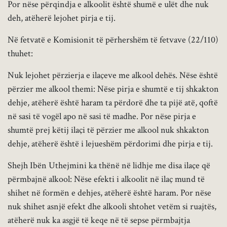
Por nëse përqindja e alkoolit është shumë e ulët dhe nuk
deh, atëherë lejohet pirja e tij.
Në fetvatë e Komisionit të përhershëm të fetvave (22/110)
thuhet:
Nuk lejohet përzierja e ilaçeve me alkool dehës. Nëse është
përzier me alkool themi: Nëse pirja e shumtë e tij shkakton
dehje, atëherë është haram ta përdorë dhe ta pijë atë, qoftë
në sasi të vogël apo në sasi të madhe. Por nëse pirja e
shumtë prej këtij ilaçi të përzier me alkool nuk shkakton
dehje, atëherë është i lejueshëm përdorimi dhe pirja e tij.
Shejh Ibën Uthejmini ka thënë në lidhje me disa ilaçe që
përmbajnë alkool: Nëse efekti i alkoolit në ilaç mund të
shihet në formën e dehjes, atëherë është haram. Por nëse
nuk shihet asnjë efekt dhe alkooli shtohet vetëm si ruajtës,
atëherë nuk ka asgjë të keqe në të sepse përmbajtja