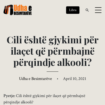
Libra
C
i
l
i
ë
s
h
t
ë
g
j
y
k
i
m
i
p
ë
r
i
l
a
ç
e
t
q
ë
p
ë
r
m
b
a
j
n
ë
p
ë
r
q
i
n
d
j
e
a
l
k
o
o
l
i
?
Udha e Besimtarëve
•
April 10, 2021
Pyetje:
Cili është gjykimi për ilaçet që përmbajnë
përqindje alkooli?