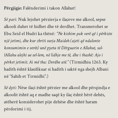
Përgjigje:
Falënderimi i takon Allahut!
Së pari:
Nuk lejohet përzierja e ilaçeve me alkool, sepse
alkooli duhet të hidhet dhe të derdhet. Transmetohet se
Ebu Seid el Hudri ka thënë
: “Ne kishim pak verë që i përkiste
një jetimi, dhe kur zbriti surja Maideh (ajeti që ndalonte
konsumimin e verës) unë pyeta të Dërguarin e Allahut, sal-
lAllahu alejhi ue sel-lem, në lidhje me të, dhe i thashë: Ajo i
përket jetimit. Ai më tha: Derdhe atë.”
(Tirmidhiu 1263. Ky
hadith është klasifikuar si hadith i saktë nga shejh Albani
në “Sahih et Tirmidhi”.)
Së dyti:
Nëse ilaçi është përzier me alkool dhe përqindja e
alkoolit është aq e madhe saqë ky ilaç është bërë dehës,
atëherë konsiderohet pije dehëse dhe është haram
përdorimi i tij.