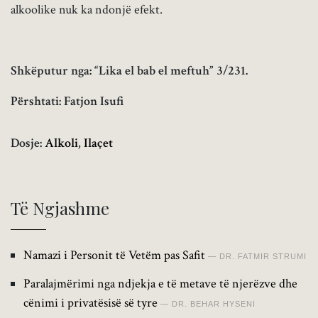
alkoolike nuk ka ndonjë efekt.
Shkëputur nga: “Lika el bab el meftuh” 3/231.
Përshtati: Fatjon Isufi
Dosje:
Alkoli
,
Ilaçet
Të Ngjashme
Namazi i Personit të Vetëm pas Safit
DR. FATMIR STRUMI
Paralajmërimi nga ndjekja e të metave të njerëzve dhe
cënimi i privatësisë së tyre
DR. BEHAR HYSENI