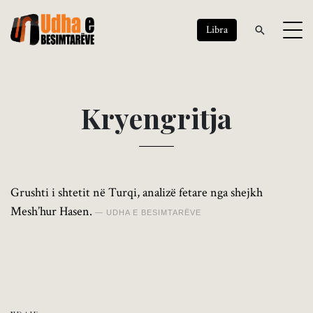
Libra
K
r
y
e
n
g
r
i
t
j
a
Grushti i shtetit në Turqi, analizë fetare nga shejkh
Mesh’hur Hasen.
UDHA E BESIMTARËVE