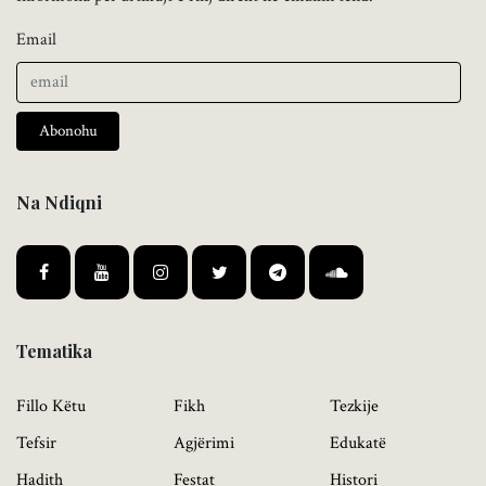
Email
Abonohu
Na Ndiqni
Tematika
Fillo Këtu
Fikh
Tezkije
Tefsir
Agjërimi
Edukatë
Hadith
Festat
Histori