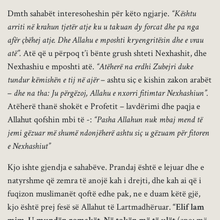
Dmth sahabët interesoheshin për këto ngjarje.
“Kështu
arriti në krahun tjetër atje ku u takuan dy forcat dhe pa nga
afër çbëhej atje. Dhe Allahu e mposhti kryengritësin dhe e vrau
atë”.
Atë që u përpoq t’i bënte grush shteti Nexhashit, dhe
Nexhashiu e mposhti atë.
“Atëherë na erdhi Zubejri duke
tundur këmishën e tij në ajër
– ashtu siç e kishin zakon arabët
–
dhe na tha: Ju përgëzoj, Allahu e nxorri fitimtar Nexhashiun”.
Atëherë thanë shokët e Profetit – lavdërimi dhe paqja e
Allahut qofshin mbi të -:
“Pasha Allahun nuk mbaj mend të
jemi gëzuar më shumë ndonjëherë ashtu siç u gëzuam për fitoren
e Nexhashiut”
Kjo ishte gjendja e sahabëve. Prandaj është e lejuar dhe e
natyrshme që zemra të anojë kah i drejti, dhe kah ai që i
fuqizon muslimanët qoftë edhe pak, ne e duam këtë gjë,
kjo është prej fesë së Allahut të Lartmadhëruar.
“Elif lam