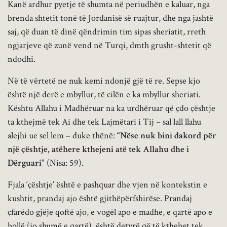
Kanë ardhur pyetje të shumta në periudhën e kaluar, nga
brenda shtetit tonë të Jordanisë së ruajtur, dhe nga jashtë
saj, që duan të dinë qëndrimin tim sipas sheriatit, rreth
ngjarjeve që zunë vend në Turqi, dmth grusht-shtetit që
ndodhi.
Në të vërtetë ne nuk kemi ndonjë gjë të re. Sepse kjo
është një derë e mbyllur, të cilën e ka mbyllur sheriati.
Kështu Allahu i Madhëruar na ka urdhëruar që çdo çështje
ta kthejmë tek Ai dhe tek Lajmëtari i Tij – sal lall llahu
alejhi ue sel lem – duke thënë:
“Nëse nuk bini dakord për
një çështje, atëhere kthejeni atë tek Allahu dhe i
Dërguari”
(Nisa: 59).
Fjala ‘çështje’ është e pashquar dhe vjen në kontekstin e
kushtit, prandaj ajo është gjithëpërfshirëse. Prandaj
çfarëdo gjëje qoftë ajo, e vogël apo e madhe, e qartë apo e
hollë (jo shumë e qartë), është detyrë që të kthehet tek