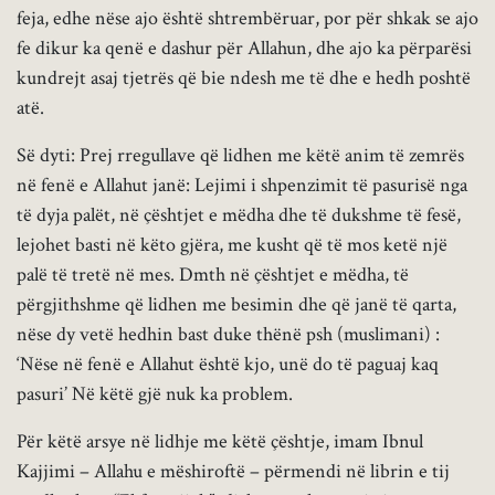
feja, edhe nëse ajo është shtrembëruar, por për shkak se ajo
fe dikur ka qenë e dashur për Allahun, dhe ajo ka përparësi
kundrejt asaj tjetrës që bie ndesh me të dhe e hedh poshtë
atë.
Së dyti: Prej rregullave që lidhen me këtë anim të zemrës
në fenë e Allahut janë: Lejimi i shpenzimit të pasurisë nga
të dyja palët, në çështjet e mëdha dhe të dukshme të fesë,
lejohet basti në këto gjëra, me kusht që të mos ketë një
palë të tretë në mes. Dmth në çështjet e mëdha, të
përgjithshme që lidhen me besimin dhe që janë të qarta,
nëse dy vetë hedhin bast duke thënë psh (muslimani) :
‘Nëse në fenë e Allahut është kjo, unë do të paguaj kaq
pasuri’ Në këtë gjë nuk ka problem.
Për këtë arsye në lidhje me këtë çështje, imam Ibnul
Kajjimi – Allahu e mëshiroftë – përmendi në librin e tij