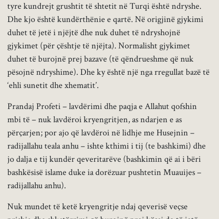
tyre kundrejt grushtit të shtetit në Turqi është ndryshe.
Dhe kjo është kundërthënie e qartë. Në origjinë gjykimi
duhet të jetë i njëjtë dhe nuk duhet të ndryshojnë
gjykimet (për çështje të njëjta). Normalisht gjykimet
duhet të burojnë prej bazave (të qëndrueshme që nuk
pësojnë ndryshime). Dhe ky është një nga rregullat bazë të
‘ehli sunetit dhe xhematit’.
Prandaj Profeti – lavdërimi dhe paqja e Allahut qofshin
mbi të – nuk lavdëroi kryengritjen, as ndarjen e as
përçarjen; por ajo që lavdëroi në lidhje me Husejnin –
radijallahu teala anhu – ishte kthimi i tij (te bashkimi) dhe
jo dalja e tij kundër qeveritarëve (bashkimin që ai i bëri
bashkësisë islame duke ia dorëzuar pushtetin Muauijes –
radijallahu anhu).
Nuk mundet të ketë kryengritje ndaj qeverisë veçse