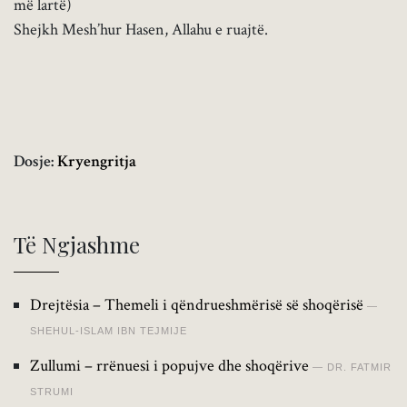
më lartë)
Shejkh Mesh’hur Hasen, Allahu e ruajtë.
Dosje:
Kryengritja
Të Ngjashme
Drejtësia – Themeli i qëndrueshmërisë së shoqërisë
SHEHUL-ISLAM IBN TEJMIJE
Zullumi – rrënuesi i popujve dhe shoqërive
DR. FATMIR
STRUMI