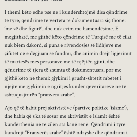
I themi këto edhe pse ne i kundërshtojmë disa qëndrime
të tyre, qëndrime të vërteta të dokumentuara siç thonë:
‘me zë dhe figurë’, dhe nuk ecim me hamendësime. E
megjithatë, me gjithë këto qëndrime të Turqisë me të cilat
nuk biem dakord, si puna e rivendosjes së lidhjeve me
çifutët që e dëgjuam së fundmi, dhe animin drejt ligjërimit
të martesës mes personave me të njëjtën gjini, dhe
qëndrime të tjera të shumta të dokumentuara, por me
gjithë këto ne themi: gjykimi i grusht-shtetit mbetet i
njëjtë me gjykimin e ngritjes kundër qeveritarëve në të
ashtuquajturën “pranvera arabe”.
Ajo që të habit prej aktivistëve (partive politike ‘islame’),
dhe habia që s’ka të sosur me aktivistët e islamit është
kundërthënia në të cilën ata kanë rënë. Qëndrimi i tyre
kundrejt “Pranverës arabe” është ndryshe dhe qëndrimi i