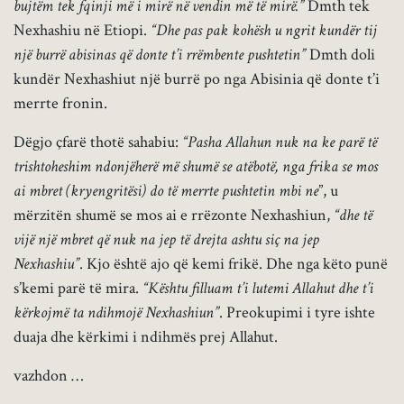
bujtëm tek fqinji më i mirë në vendin më të mirë.”
Dmth tek
Nexhashiu në Etiopi.
“Dhe pas pak kohësh u ngrit kundër tij
një burrë abisinas që donte t’i rrëmbente pushtetin”
Dmth doli
kundër Nexhashiut një burrë po nga Abisinia që donte t’i
merrte fronin.
Dëgjo çfarë thotë sahabiu:
“Pasha Allahun nuk na ke parë të
trishtoheshim ndonjëherë më shumë se atëbotë, nga frika se mos
ai mbret (kryengritësi) do të merrte pushtetin mbi ne
”, u
mërzitën shumë se mos ai e rrëzonte Nexhashiun,
“dhe të
vijë një mbret që nuk na jep të drejta ashtu siç na jep
Nexhashiu”
. Kjo është ajo që kemi frikë. Dhe nga këto punë
s’kemi parë të mira.
“Kështu filluam t’i lutemi Allahut dhe t’i
kërkojmë ta ndihmojë Nexhashiun”
. Preokupimi i tyre ishte
duaja dhe kërkimi i ndihmës prej Allahut.
vazhdon …