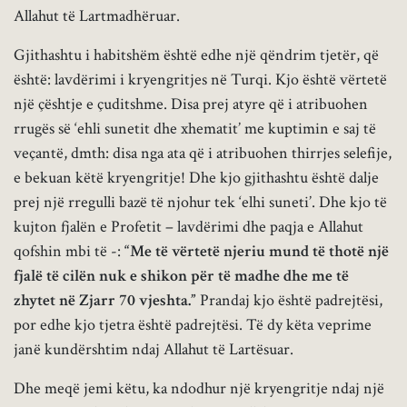
Allahut të Lartmadhëruar.
Gjithashtu i habitshëm është edhe një qëndrim tjetër, që
është: lavdërimi i kryengritjes në Turqi. Kjo është vërtetë
një çështje e çuditshme. Disa prej atyre që i atribuohen
rrugës së ‘ehli sunetit dhe xhematit’ me kuptimin e saj të
veçantë, dmth: disa nga ata që i atribuohen thirrjes selefije,
e bekuan këtë kryengritje! Dhe kjo gjithashtu është dalje
prej një rregulli bazë të njohur tek ‘elhi suneti’. Dhe kjo të
kujton fjalën e Profetit – lavdërimi dhe paqja e Allahut
qofshin mbi të -:
“Me të vërtetë njeriu mund të thotë një
fjalë të cilën nuk e shikon për të madhe dhe me të
zhytet në Zjarr 70 vjeshta.”
Prandaj kjo është padrejtësi,
por edhe kjo tjetra është padrejtësi. Të dy këta veprime
janë kundërshtim ndaj Allahut të Lartësuar.
Dhe meqë jemi këtu, ka ndodhur një kryengritje ndaj një