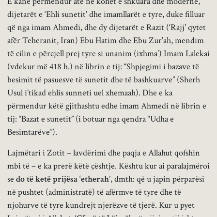
E kanë përmendur atë në kohët e shkuara dhe moderne,
dijetarët e ‘Ehli sunetit’ dhe imamllarët e tyre, duke filluar
që nga imam Ahmedi, dhe dy dijetarët e Razit (‘Rajj’ qytet
afër Teheranit, Iran) Ebu Hatim dhe Ebu Zur’ah, mendim
të cilin e përcjell prej tyre si unanim (ixhma’) Imam Lalekai
(vdekur më 418 h.) në librin e tij: “Shpjegimi i bazave të
besimit të pasuesve të sunetit dhe të bashkuarve” (Sherh
Usul i’tikad ehlis sunneti uel xhemaah). Dhe e ka
përmendur këtë gjithashtu edhe imam Ahmedi në librin e
tij: “Bazat e sunetit” (i botuar nga qendra “Udha e
Besimtarëve”).
Lajmëtari i Zotit – lavdërimi dhe paqja e Allahut qofshin
mbi të – e ka prerë këtë çështje. Kështu kur ai paralajmëroi
se
do të ketë prijësa ‘etherah’
, dmth: që u japin përparësi
në pushtet (administratë) të afërmve të tyre dhe të
njohurve të tyre kundrejt njerëzve të tjerë. Kur u pyet