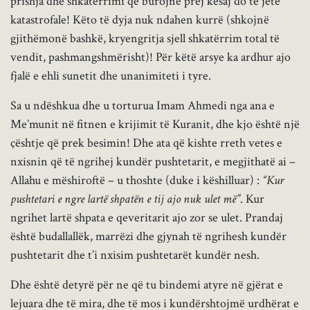
prishja dhe shkatërrimi që burojnë prej kësaj do të jetë
katastrofale! Këto të dyja nuk ndahen kurrë (shkojnë
gjithëmonë bashkë, kryengritja sjell shkatërrim total të
vendit, pashmangshmërisht)! Për këtë arsye ka ardhur ajo
fjalë e ehli sunetit dhe unanimiteti i tyre.
Sa u ndëshkua dhe u torturua Imam Ahmedi nga ana e
Me’munit në fitnen e krijimit të Kuranit, dhe kjo është një
çështje që prek besimin! Dhe ata që kishte rreth vetes e
nxisnin që të ngrihej kundër pushtetarit, e megjithatë ai –
Allahu e mëshiroftë – u thoshte (duke i këshilluar) :
“Kur
pushtetari e ngre lartë shpatën e tij ajo nuk ulet më”
. Kur
ngrihet lartë shpata e qeveritarit ajo zor se ulet. Prandaj
është budallallëk, marrëzi dhe gjynah të ngrihesh kundër
pushtetarit dhe t’i nxisim pushtetarët kundër nesh.
Dhe është detyrë për ne që tu bindemi atyre në gjërat e
lejuara dhe të mira, dhe të mos i kundërshtojmë urdhërat e