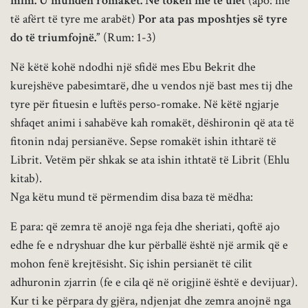
mim. U mundën romakët. Në tokën më të ulët
(apo: më
të afërt të tyre me arabët)
Por ata pas mposhtjes së tyre
do të triumfojnë.”
(Rum: 1-3)
Në këtë kohë ndodhi një sfidë mes Ebu Bekrit dhe
kurejshëve pabesimtarë, dhe u vendos një bast mes tij dhe
tyre për fituesin e luftës perso-romake. Në këtë ngjarje
shfaqet animi i sahabëve kah romakët, dëshironin që ata të
fitonin ndaj persianëve. Sepse romakët ishin ithtarë të
Librit. Vetëm për shkak se ata ishin ithtatë të Librit (Ehlu
kitab).
Nga këtu mund të përmendim disa baza të mëdha:
E para: që zemra të anojë nga feja dhe sheriati, qoftë ajo
edhe fe e ndryshuar dhe kur përballë është një armik që e
mohon fenë krejtësisht. Siç ishin persianët të cilit
adhuronin zjarrin (fe e cila që në origjinë është e devijuar).
Kur ti ke përpara dy gjëra, ndjenjat dhe zemra anojnë nga