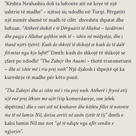
“Kështu Nexhashiu doli ta luftonte atë në krye të një
ushtrie të madhe” – njësoj siç ndodhi në Turqi. Përgatiti
një numër shumë të madh të cilët zhveshën shpatat dhe
luftuan.
“Atëherë shokët e të Dërguarit të Allahut – lavdërimi
dhe paqja e Allahut qofshin mbi të – ishin në mëdyshje, dhe i
thanë njëri-tjetrit: Kush do shkojë të shikojë se kush do të dalë
fitimtar nga kjo luftë?”
Dmth: kush do shkojë të shikojë se
çfarë po ndodh?
“Tha Zubejr ibn Auami –
thotë transmetuesi
–
dhe ai ishte më i riu prej nesh”
Një djalosh i shpejtë që ka
kureshtje të madhe për këto punë.
“Tha Zubejri dhe ai ishte më i riu prej nesh. Atëherë i frynë atij
një enë prej lëkure me ajër
(tip komerdareje, ose jelek
shpëtimi)
dhe e vuri atë në kraharor dhe kështu filloi të notonte
me të në lumin Nil, derisa arriti në anën tjetër të tij”
dmth e
kaloi lumin Nil me not
“që të ndiqte nga afër vendin e
ngjarjes”.