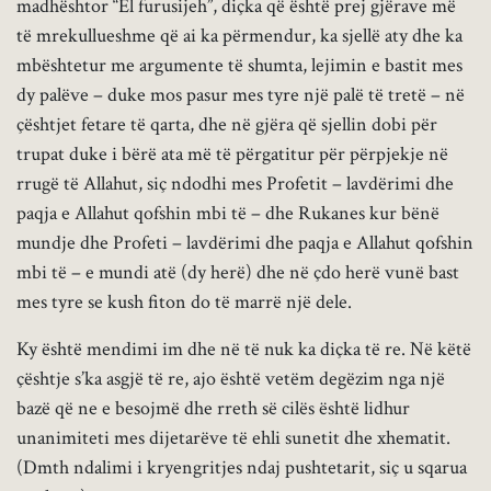
madhështor “El furusijeh”, diçka që është prej gjërave më
të mrekullueshme që ai ka përmendur, ka sjellë aty dhe ka
mbështetur me argumente të shumta, lejimin e bastit mes
dy palëve – duke mos pasur mes tyre një palë të tretë – në
çështjet fetare të qarta, dhe në gjëra që sjellin dobi për
trupat duke i bërë ata më të përgatitur për përpjekje në
rrugë të Allahut, siç ndodhi mes Profetit – lavdërimi dhe
paqja e Allahut qofshin mbi të – dhe Rukanes kur bënë
mundje dhe Profeti – lavdërimi dhe paqja e Allahut qofshin
mbi të – e mundi atë (dy herë) dhe në çdo herë vunë bast
mes tyre se kush fiton do të marrë një dele.
Ky është mendimi im dhe në të nuk ka diçka të re. Në këtë
çështje s’ka asgjë të re, ajo është vetëm degëzim nga një
bazë që ne e besojmë dhe rreth së cilës është lidhur
unanimiteti mes dijetarëve të ehli sunetit dhe xhematit.
(Dmth ndalimi i kryengritjes ndaj pushtetarit, siç u sqarua