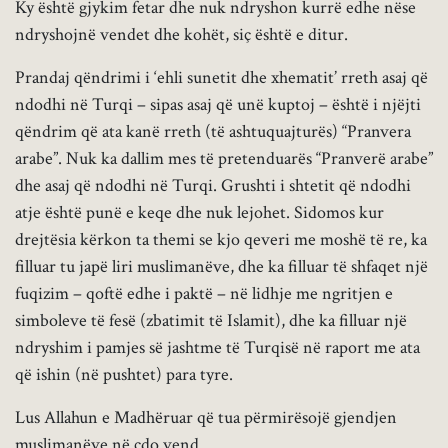
Ky është gjykim fetar dhe nuk ndryshon kurrë edhe nëse
ndryshojnë vendet dhe kohët, siç është e ditur.
Prandaj qëndrimi i ‘ehli sunetit dhe xhematit’ rreth asaj që
ndodhi në Turqi – sipas asaj që unë kuptoj – është i njëjti
qëndrim që ata kanë rreth (të ashtuquajturës) “Pranvera
arabe”. Nuk ka dallim mes të pretenduarës “Pranverë arabe”
dhe asaj që ndodhi në Turqi. Grushti i shtetit që ndodhi
atje është punë e keqe dhe nuk lejohet. Sidomos kur
drejtësia kërkon ta themi se kjo qeveri me moshë të re, ka
filluar tu japë liri muslimanëve, dhe ka filluar të shfaqet një
fuqizim – qoftë edhe i paktë – në lidhje me ngritjen e
simboleve të fesë (zbatimit të Islamit), dhe ka filluar një
ndryshim i pamjes së jashtme të Turqisë në raport me ata
që ishin (në pushtet) para tyre.
Lus Allahun e Madhëruar që tua përmirësojë gjendjen
muslimanëve në çdo vend.