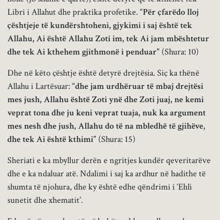
Libri i Allahut dhe praktika profetike.
“Për çfarëdo lloj
çështjeje të kundërshtoheni, gjykimi i saj është tek
Allahu, Ai është Allahu Zoti im, tek Ai jam mbështetur
dhe tek Ai kthehem gjithmonë i penduar”
(Shura: 10)
Dhe në këto çështje është detyrë drejtësia. Siç ka thënë
Allahu i Lartësuar:
“dhe jam urdhëruar të mbaj drejtësi
mes jush, Allahu është Zoti ynë dhe Zoti juaj, ne kemi
veprat tona dhe ju keni veprat tuaja, nuk ka argument
mes nesh dhe jush, Allahu do të na mbledhë të gjihëve,
dhe tek Ai është kthimi”
(Shura: 15)
Sheriati e ka mbyllur derën e ngritjes kundër qeveritarëve
dhe e ka ndaluar atë. Ndalimi i saj ka ardhur në hadithe të
shumta të njohura, dhe ky është edhe qëndrimi i ‘Ehli
sunetit dhe xhematit’.