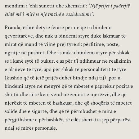
mendimi i ‘ehli sunetit dhe xhematit’:
“Një prijës i padrejtë
është më i mirë se një trazirë e vazhdueshme”
.
Prandaj është detyrë fetare për ne që tu bindemi
qeveritarëve, dhe nuk u bindemi atyre duke lakmuar të
mirat që mund të vijnë prej tyre si: përfitime, poste,
ngritje në pushtet. Dhe as nuk u bindemi atyre për shkak
se i kanë sytë të bukur, e as për t’i ndihmuar në realizimin
e planeve të tyre, apo për shkak të personalitetit të tyre
(kushdo që të jetë prijës duhet bindje ndaj tij), por u
bindemi atyre në mënyrë që të mbetet e paprekur pozita e
shtetit dhe ai të ketë vend në zemrat e njerëzve, dhe që
njerëzit të mbeten të bashkuar, dhe që shoqëria të mbetet
solide dhe e sigurtë, dhe që të përmbushet e mira e
përgjithshme e përbashkët, të cilës sheriati i jep përparësi
ndaj së mirës personale.