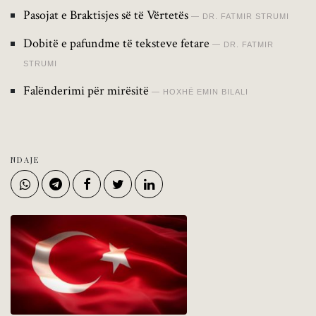
Pasojat e Braktisjes së të Vërtetës
DR. FATMIR STRUMI
Dobitë e pafundme të teksteve fetare
DR. FATMIR
STRUMI
Falënderimi për mirësitë
HOXHË EMIN BILALI
NDAJE