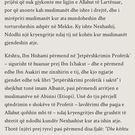
prijësi që nuk gjykonte me ligjin e Allahut të Lartësuar,
por që anonte kah muslimanët dhe ishte i drejtë, dhe i
mirëpriti muslimanët kur ata mundoheshin dhe
torturoheshin ashpër në Mekke. Ky ishte Nexhashij.
Ndodhi një kryengritje ndaj tij në kohën kur muslimanët
gjendeshin atje.
Kështu, Ibn Hishami përmend në ‘Jetpërshkrimin Profetik’
– sigurisht të huazuar prej Ibn Is’hakut – dhe e përmend
edhe Ibn Asakiri me zinxhirin e tij, dhe kjo ngjarje
gjendet edhe tek libri “Jetpërshkrimi profetik i saktë” i
shejkhut tonë imam Albanit, pasi përmendi arritjen e
muslimanëve në Abisini (Etiopi). Unë do tju përcjell
qëndrimin e shokëve të Profetit – lavdërimi dhe paqja e
Allahut qofshin mbi të – ndaj kryengritjes dhe grushtit të
shtetit që ndodhi kundër Nexhashiut kur ata ishin atje.
Thotë (njëri prej tyre) pasi përmend disa fjalë:
“Dhe kështu