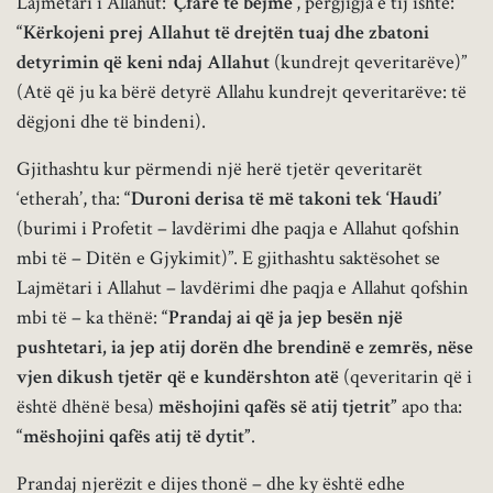
Lajmëtari i Allahut:
‘Çfarë të bëjmë’
, përgjigja e tij ishte:
“Kërkojeni prej Allahut të drejtën tuaj dhe zbatoni
detyrimin që keni ndaj Allahut
(kundrejt qeveritarëve)”
(Atë që ju ka bërë detyrë Allahu kundrejt qeveritarëve: të
dëgjoni dhe të bindeni).
Gjithashtu kur përmendi një herë tjetër qeveritarët
‘etherah’, tha:
“Duroni derisa të më takoni tek ‘Haudi’
(burimi i Profetit – lavdërimi dhe paqja e Allahut qofshin
mbi të – Ditën e Gjykimit)”. E gjithashtu saktësohet se
Lajmëtari i Allahut – lavdërimi dhe paqja e Allahut qofshin
mbi të – ka thënë:
“Prandaj ai që ja jep besën një
pushtetari, ia jep atij dorën dhe brendinë e zemrës, nëse
vjen dikush tjetër që e kundërshton atë
(qeveritarin që i
është dhënë besa)
mëshojini qafës së atij tjetrit”
apo tha:
“mëshojini qafës atij të dytit”
.
Prandaj njerëzit e dijes thonë – dhe ky është edhe