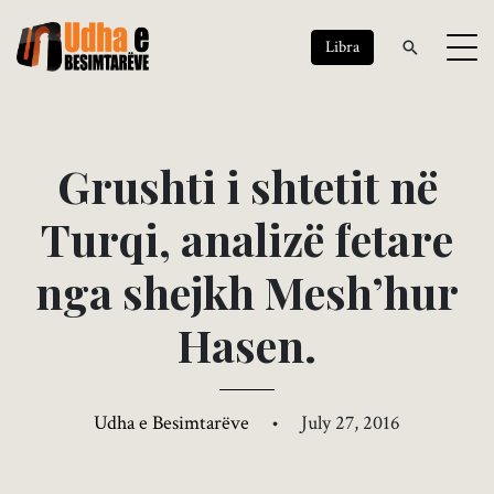
Libra
G
r
u
s
h
t
i
i
s
h
t
e
t
i
t
n
ë
T
u
r
q
i
,
a
n
a
l
i
z
ë
f
e
t
a
r
e
n
g
a
s
h
e
j
k
h
M
e
s
h
’
h
u
r
H
a
s
e
n
.
Udha e Besimtarëve
•
July 27, 2016