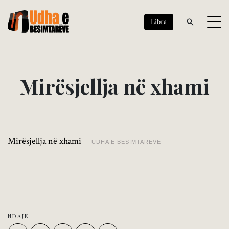
Libra
M
i
r
ë
s
j
e
l
l
j
a
n
ë
x
h
a
m
i
Mirësjellja në xhami
UDHA E BESIMTARËVE
NDAJE