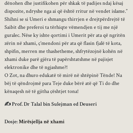
dënohen dhe justifikohen për shkak të padijes ndaj kësaj
dispozite, ndryshe nga ai që është rritur në vendet islame.”
Shihni se si Umeri e shmangu thirrjen e drejtpërdrejtë të
Saibit dhe preferoi ta tërhiqte vëmendjen e tij me një
guralec. Nëse ky ishte qortimi i Umerit për ata që ngritën
zërin në xhami, ç’mendoni për ata që flasin fjalë të kota,
shpifin, merren me thashetheme, shfrytëzojnë kohën në
xhami duke parë gjëra të papërshtatshme në pajisjet
elektronike dhe të ngjashme?!
O Zot, na dhuro edukatë të mirë në shtëpinë Tënde! Na
bëj të qëndrojmë para Teje duke bërë atë që Ti do dhe
kënaqesh në të gjitha çështjet tona!
✍ Prof. Dr Talal bin Sulejman ed Deuseri
Dosje:
Mirësjellja në xhami