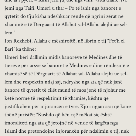
jemi nga Taifi. Umeri u tha: – Po të ishit nga banorët e
qytetit do t’ju kisha ndëshkuar rëndë që ngrini zërat në
xhaminë e të Dërguarit të Allahut sal-lAllahu alejhi ue sel-
lem.”
Ibn Rexhebi, Allahu e mëshiroftë, në librin e tij “Fet’h el
Bari” ka thënë:
Umeri bëri dallimin midis banorëve të Medinës dhe të
tjerëve për arsye se banorët e Medines e dinë rëndësinë e
xhamisë së të Dërguarit të Allahut sal-lAllahu alejhi ue sel-
lem dhe respektin ndaj saj, ndryshe nga ata që nuk janë
banorë të qytetit të cilët mund të mos jenë të njohur me
këtë normë të respektimit të xhamisë, kështu që
justifikohen për injorancën e tyre. Kjo i ngjan asaj që kanë
thënë juristët: “Kushdo që bën një mëkat siç është
imoraliteti nga ata që jetojnë në vende të largëta nga
Islami dhe pretendojnë injorancën për ndalimin e tij, nuk