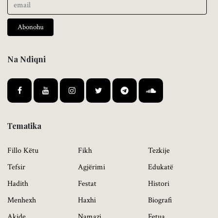
Abonohu
Na Ndiqni
Tematika
Fillo Këtu
Fikh
Tezkije
Tefsir
Agjërimi
Edukatë
Hadith
Festat
Histori
Menhexh
Haxhi
Biografi
Akide
Namazi
Fetua