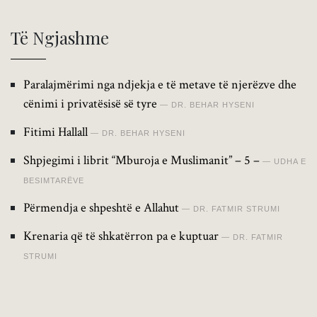
Të Ngjashme
Paralajmërimi nga ndjekja e të metave të njerëzve dhe
cënimi i privatësisë së tyre
DR. BEHAR HYSENI
Fitimi Hallall
DR. BEHAR HYSENI
Shpjegimi i librit “Mburoja e Muslimanit” – 5 –
UDHA E
BESIMTARËVE
Përmendja e shpeshtë e Allahut
DR. FATMIR STRUMI
Krenaria që të shkatërron pa e kuptuar
DR. FATMIR
STRUMI