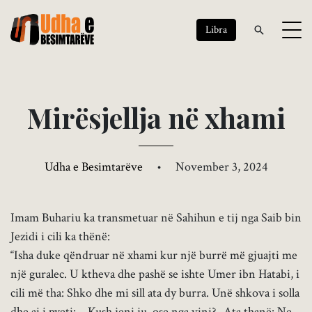
Libra
M
i
r
ë
s
j
e
l
l
j
a
n
ë
x
h
a
m
i
Udha e Besimtarëve
•
November 3, 2024
Imam Buhariu ka transmetuar në Sahihun e tij nga Saib bin
Jezidi i cili ka thënë:
“Isha duke qëndruar në xhami kur një burrë më gjuajti me
një guralec. U ktheva dhe pashë se ishte Umer ibn Hatabi, i
cili më tha: Shko dhe mi sill ata dy burra. Unë shkova i solla
dhe ai i pyeti: – Kush jeni ju, ose nga vini? -Ata thanë: Ne