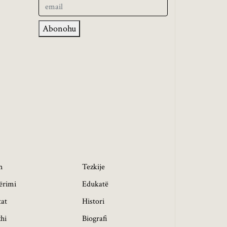
Abonohu
h
Tezkije
ërimi
Edukatë
tat
Histori
hi
Biografi