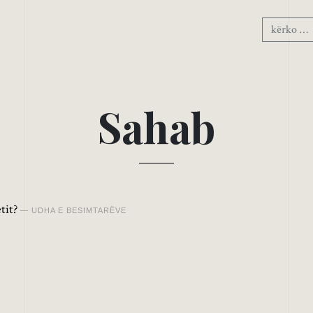
S
a
h
a
b
tit?
UDHA E BESIMTARËVE