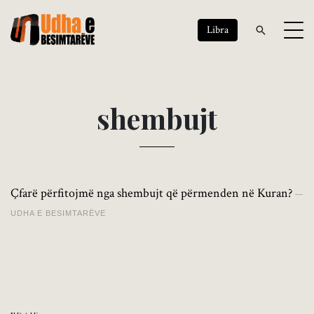
Libra
s
h
e
m
b
u
j
t
Çfarë përfitojmë nga shembujt që përmenden në Kuran?
UDHA E BESIMTARËVE