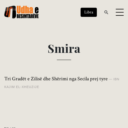
Libra
S
m
i
r
a
Tri Gradët e Zilisë dhe Shërimi nga Secila prej tyre
IBN
KAJIM EL-XHEUZIJE