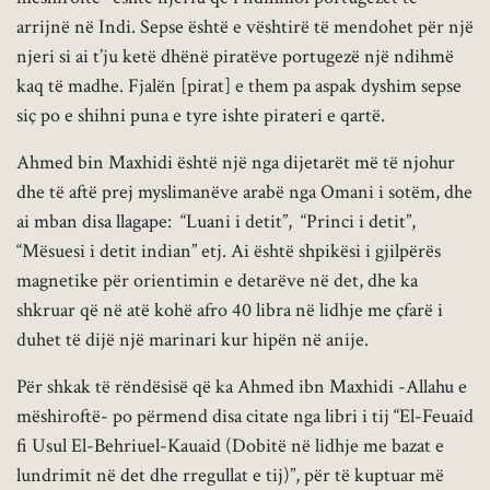
arrijnë në Indi. Sepse është e vështirë të mendohet për një
njeri si ai t’ju ketë dhënë piratëve portugezë një ndihmë
kaq të madhe. Fjalën [pirat] e them pa aspak dyshim sepse
siç po e shihni puna e tyre ishte pirateri e qartë.
Ahmed bin Maxhidi është një nga dijetarët më të njohur
dhe të aftë prej myslimanëve arabë nga Omani i sotëm, dhe
ai mban disa llagape: “Luani i detit”, “Princi i detit”,
“Mësuesi i detit indian” etj. Ai është shpikësi i gjilpërës
magnetike për orientimin e detarëve në det, dhe ka
shkruar që në atë kohë afro 40 libra në lidhje me çfarë i
duhet të dijë një marinari kur hipën në anije.
Për shkak të rëndësisë që ka Ahmed ibn Maxhidi -Allahu e
mëshiroftë- po përmend disa citate nga libri i tij “El-Feuaid
fi Usul El-Behriuel-Kauaid (Dobitë në lidhje me bazat e
lundrimit në det dhe rregullat e tij)”, për të kuptuar më