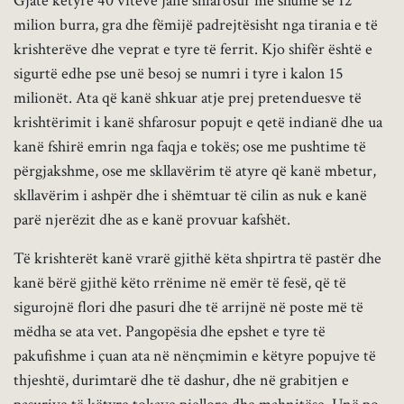
Gjatë këtyre 40 viteve janë shfarosur më shumë se 12
milion burra, gra dhe fëmijë padrejtësisht nga tirania e të
krishterëve dhe veprat e tyre të ferrit. Kjo shifër është e
sigurtë edhe pse unë besoj se numri i tyre i kalon 15
milionët. Ata që kanë shkuar atje prej pretenduesve të
krishtërimit i kanë shfarosur popujt e qetë indianë dhe ua
kanë fshirë emrin nga faqja e tokës; ose me pushtime të
përgjakshme, ose me skllavërim të atyre që kanë mbetur,
skllavërim i ashpër dhe i shëmtuar të cilin as nuk e kanë
parë njerëzit dhe as e kanë provuar kafshët.
Të krishterët kanë vrarë gjithë këta shpirtra të pastër dhe
kanë bërë gjithë këto rrënime në emër të fesë, që të
sigurojnë flori dhe pasuri dhe të arrijnë në poste më të
mëdha se ata vet. Pangopësia dhe epshet e tyre të
pakufishme i çuan ata në nënçmimin e këtyre popujve të
thjeshtë, durimtarë dhe të dashur, dhe në grabitjen e