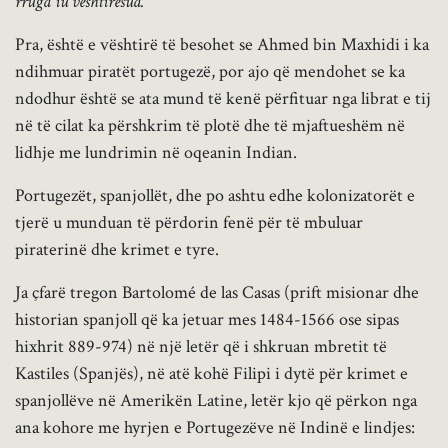
rruga iu vështirësua.
Pra, është e vështirë të besohet se Ahmed bin Maxhidi i ka
ndihmuar piratët portugezë, por ajo që mendohet se ka
ndodhur është se ata mund të kenë përfituar nga librat e tij
në të cilat ka përshkrim të plotë dhe të mjaftueshëm në
lidhje me lundrimin në oqeanin Indian.
Portugezët, spanjollët, dhe po ashtu edhe kolonizatorët e
tjerë u munduan të përdorin fenë për të mbuluar
piraterinë dhe krimet e tyre.
Ja çfarë tregon Bartolomé de las Casas (prift misionar dhe
historian spanjoll që ka jetuar mes 1484-1566 ose sipas
hixhrit 889-974) në një letër që i shkruan mbretit të
Kastiles (Spanjës), në atë kohë Filipi i dytë për krimet e
spanjollëve në Amerikën Latine, letër kjo që përkon nga
ana kohore me hyrjen e Portugezëve në Indinë e lindjes: