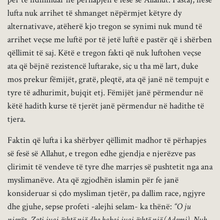
lufta nuk arrihet të shmanget nëpërmjet këtyre dy
alternativave, atëherë kjo tregon se synimi nuk mund të
arrihet veçse me luftë por të jetë luftë e pastër që i shërben
qëllimit të saj. Këtë e tregon fakti që nuk luftohen veçse
ata që bëjnë rezistencë luftarake, siç u tha më lart, duke
mos prekur fëmijët, gratë, pleqtë, ata që janë në tempujt e
tyre të adhurimit, bujqit etj. Fëmijët janë përmendur në
këtë hadith kurse të tjerët janë përmendur në hadithe të
tjera.
Faktin që lufta i ka shërbyer qëllimit madhor të përhapjes
së fesë së Allahut, e tregon edhe gjendja e njerëzve pas
çlirimit të vendeve të tyre dhe marrjes së pushtetit nga ana
myslimanëve. Ata që zgjodhën islamin për fe janë
konsideruar si çdo mysliman tjetër, pa dallim race, ngjyre
dhe gjuhe, sepse profeti -alejhi selam- ka thënë:
“O ju
njerëz, Zoti juaj është një dhe babai juaj është një (Ademi). Nuk