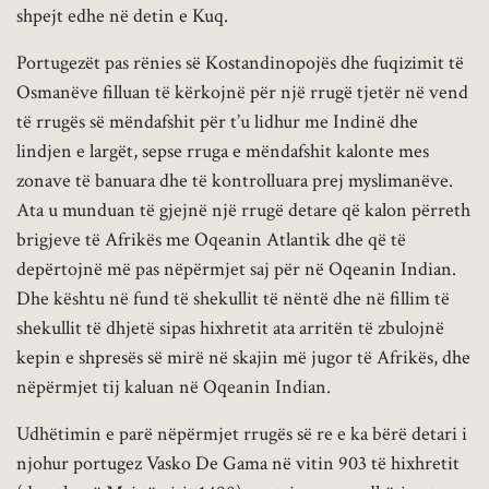
shpejt edhe në detin e Kuq.
Portugezët pas rënies së Kostandinopojës dhe fuqizimit të
Osmanëve filluan të kërkojnë për një rrugë tjetër në vend
të rrugës së mëndafshit për t’u lidhur me Indinë dhe
lindjen e largët, sepse rruga e mëndafshit kalonte mes
zonave të banuara dhe të kontrolluara prej myslimanëve.
Ata u munduan të gjejnë një rrugë detare që kalon përreth
brigjeve të Afrikës me Oqeanin Atlantik dhe që të
depërtojnë më pas nëpërmjet saj për në Oqeanin Indian.
Dhe kështu në fund të shekullit të nëntë dhe në fillim të
shekullit të dhjetë sipas hixhretit ata arritën të zbulojnë
kepin e shpresës së mirë në skajin më jugor të Afrikës, dhe
nëpërmjet tij kaluan në Oqeanin Indian.
Udhëtimin e parë nëpërmjet rrugës së re e ka bërë detari i
njohur portugez Vasko De Gama në vitin 903 të hixhretit