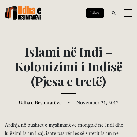
Libra
I
s
l
a
m
i
n
ë
I
n
d
i
–
K
o
l
o
n
i
z
i
m
i
i
I
n
d
i
s
ë
(
P
j
e
s
a
e
t
r
e
t
ë
)
Udha e Besimtarëve
•
November 21, 2017
Ardhja në pushtet e myslimanëve mongolë në Indi dhe
lulëzimi islam i saj, ishte pas rënies së shtetit islam në