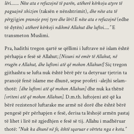
lëri……. Nëse ata e refuzojnë të parën, atëherë kërkoju atyre të
paguajnë xhizjen
(taksën e nënshtrimit),
dhe nëse ata të
përgjigjen pranoje prej tyre dhe lëri! E nëse ata e refuzojnë
(edhe
të dytën)
atëherë kërkoji ndihmë Allahut dhe luftoi…..”
E
transmeton Muslimi.
Pra, hadithi tregon qartë se qëllimi i luftrave në islam është
përhapja e fesë së Allahut;
[Nisuni në emër të Allahut, në
rrugën e Allahut, dhe luftoni atë që mohon Allahun!]
Siç tregon
gjithashtu se lufta nuk është bërë për ta detyruar tjetrin ta
pranojë fenë islame me dhunë, sepse profeti -alejhi selam-
thotë:
[dhe luftoni atë që mohon Allahun]
dhe nuk ka thënë
[vriteni atë që mohon Allahun].
D.m.th. luftojeni atë që ka
bërë rezistencë luftarake me armë në dorë dhe është bërë
pengesë për përhapjen e fesë, derisa ta lëshojë armën pastaj
të lihet i lirë në zgjedhjen e fesë së tij. Allahu i madhëruar
thotë:
“Nuk ka dhunë në fe, është sqaruar e vërteta nga e kota.”