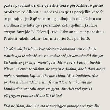
pastër pa idhujtari, dhe që është feja e përbashkët e gjithë
profetëve të Allahut, i urdhëroi ata që ta përcjellin këtë fe
te popujt e tjerë që vuanin nga idhujtaria dhe kështu ata
zhvilluan një luftë që i përshtatet këtij qëllimi. Ja çfarë
tregon Burejde El-Eslemij -radiallahu anhu- për porositë e
Profetit -alejhi selam- kur niste njerëzit për luftë:
“Profeti -alejhi selam- kur caktonte komandantin e ndonjë
ushtrie apo të ndonjë çete e porosiste atë për devotshmëri dhe për
t’u kujdesur për myslimanët që kishte me vete. Pastaj i thoshte:
Nisuni në emër të Allahut, në rrugën e Allahut, dhe luftoni atë që
mohon Allahun! Luftoni dhe mos vidhni! Mos tradhtoni! Mos
prishni kufomat! Mos vrisni fëmijët! Kur të takohesh me
idhujtarët propozoju atyre tre gjëra, dhe cilës prej tyre t’i
përgjigjen pranoje atë dhe lëri të lirë!
Ftoi në islam, dhe nëse ata të përgjigjen pranoje prej tyre dhe