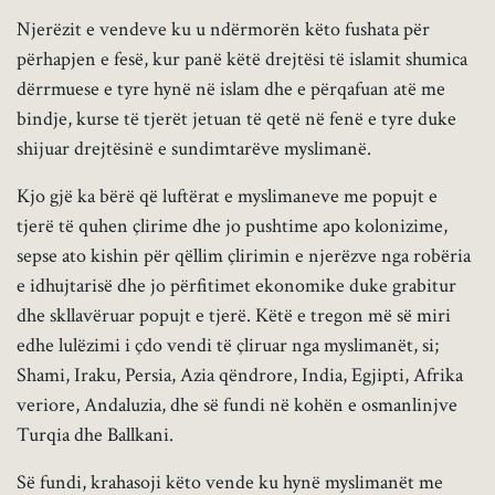
Njerëzit e vendeve ku u ndërmorën këto fushata për
përhapjen e fesë, kur panë këtë drejtësi të islamit shumica
dërrmuese e tyre hynë në islam dhe e përqafuan atë me
bindje, kurse të tjerët jetuan të qetë në fenë e tyre duke
shijuar drejtësinë e sundimtarëve myslimanë.
Kjo gjë ka bërë që luftërat e myslimaneve me popujt e
tjerë të quhen çlirime dhe jo pushtime apo kolonizime,
sepse ato kishin për qëllim çlirimin e njerëzve nga robëria
e idhujtarisë dhe jo përfitimet ekonomike duke grabitur
dhe skllavëruar popujt e tjerë. Këtë e tregon më së miri
edhe lulëzimi i çdo vendi të çliruar nga myslimanët, si;
Shami, Iraku, Persia, Azia qëndrore, India, Egjipti, Afrika
veriore, Andaluzia, dhe së fundi në kohën e osmanlinjve
Turqia dhe Ballkani.
Së fundi, krahasoji këto vende ku hynë myslimanët me