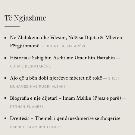
Të Ngjashme
Ne Zhdukemi dhe Vdesim, Ndërsa Dijetarët Mbeten
Përgjithmonë
UDHA E BESIMTARËVE
Historia e Sabig bin Aselit me Umer bin Hattabin
UDHA E BESIMTARËVE
Ajo që u bën dobi njerëzve mbetet në tokë
SHEJH
MUHAMED NASIRUDIN ALBANI
Biografia e një dijetari – Imam Maliku (Pjesa e parë)
FERHAN EL ANEZI
Drejtësia – Themeli i qëndrueshmërisë së shoqërisë
SHEHUL-ISLAM IBN TEJMIJE