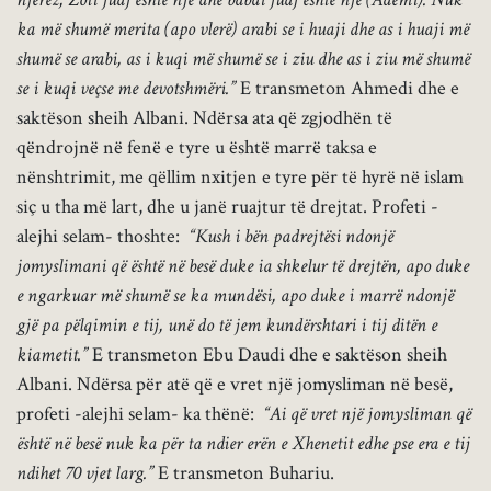
ka më shumë merita (apo vlerë) arabi se i huaji dhe as i huaji më
shumë se arabi, as i kuqi më shumë se i ziu dhe as i ziu më shumë
se i kuqi veçse me devotshmëri.”
E transmeton Ahmedi dhe e
saktëson sheih Albani. Ndërsa ata që zgjodhën të
qëndrojnë në fenë e tyre u është marrë taksa e
nënshtrimit, me qëllim nxitjen e tyre për të hyrë në islam
siç u tha më lart, dhe u janë ruajtur të drejtat. Profeti -
alejhi selam- thoshte:
“Kush i bën padrejtësi ndonjë
jomyslimani që është në besë duke ia shkelur të drejtën, apo duke
e ngarkuar më shumë se ka mundësi, apo duke i marrë ndonjë
gjë pa pëlqimin e tij, unë do të jem kundërshtari i tij ditën e
kiametit.”
E transmeton Ebu Daudi dhe e saktëson sheih
Albani. Ndërsa për atë që e vret një jomysliman në besë,
profeti -alejhi selam- ka thënë:
“Ai që vret një jomysliman që
është në besë nuk ka për ta ndier erën e Xhenetit edhe pse era e tij
ndihet 70 vjet larg.”
E transmeton Buhariu.