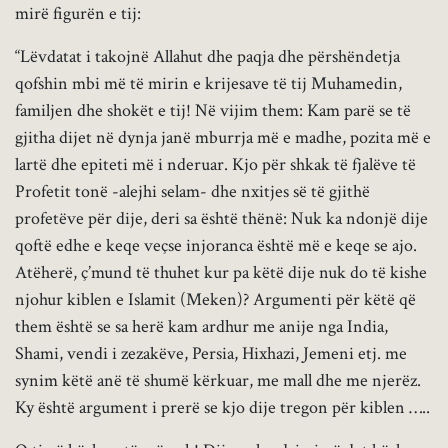
mirë figurën e tij:
“Lëvdatat i takojnë Allahut dhe paqja dhe përshëndetja
qofshin mbi më të mirin e krijesave të tij Muhamedin,
familjen dhe shokët e tij! Në vijim them: Kam parë se të
gjitha dijet në dynja janë mburrja më e madhe, pozita më e
lartë dhe epiteti më i nderuar. Kjo për shkak të fjalëve të
Profetit tonë -alejhi selam- dhe nxitjes së të gjithë
profetëve për dije, deri sa është thënë: Nuk ka ndonjë dije
qoftë edhe e keqe veçse injoranca është më e keqe se ajo.
Atëherë, ç’mund të thuhet kur pa këtë dije nuk do të kishe
njohur kiblen e Islamit (Meken)? Argumenti për këtë që
them është se sa herë kam ardhur me anije nga India,
Shami, vendi i zezakëve, Persia, Hixhazi, Jemeni etj. me
synim këtë anë të shumë kërkuar, me mall dhe me njerëz.
Ky është argument i prerë se kjo dije tregon për kiblen …..