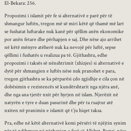
El-Bekara: 256.
Propozimi i islamit për fe si alternativë e parë për të
shmangur luftën, tregon më së miri këtë që thamë më lart
se fushatat luftarake nuk kanë për qëllim anën ekonomike
por anën fetare dhe përhapjen e saj. Dhe nëse ajo arrihet
në këtë mënyre atëherë nuk ka nevojë për luftë, sepse
qëllimi i fushatës u realizua pa të. Gjithashtu, edhe
propozimi i taksës së nënshtrimit (xhizjes) si alternativë e
dytë për shmangien e luftës nëse nuk pranohet e para,
tregon gjithashtu se ka përparësi çdo zgjidhje e cila çon në
dobësimin e rezistencës së kundërshtarit nga njëra anë,
dhe nga ana tjetër nxit për hyrjen në islam. Njerëzit në
natyrën e tyre e duan pasurinë dhe për ta ruajtur atë
nxiten në pranimin e islamit që t’ju hiqet taksa.
Pra, edhe në këtë alternativë kemi përsëri të njëjtin synim
për të ndihmuar në përhapjen e fesë së Allahut. Pastaj, nëse