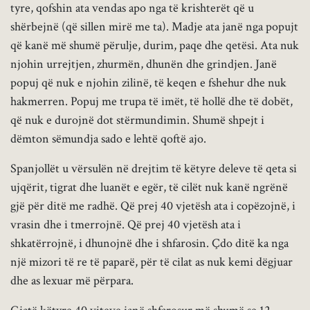
tyre, qofshin ata vendas apo nga të krishterët që u
shërbejnë (që sillen mirë me ta). Madje ata janë nga popujt
që kanë më shumë përulje, durim, paqe dhe qetësi. Ata nuk
njohin urrejtjen, zhurmën, dhunën dhe grindjen. Janë
popuj që nuk e njohin zilinë, të keqen e fshehur dhe nuk
hakmerren. Popuj me trupa të imët, të hollë dhe të dobët,
që nuk e durojnë dot stërmundimin. Shumë shpejt i
dëmton sëmundja sado e lehtë qoftë ajo.
Spanjollët u vërsulën në drejtim të këtyre deleve të qeta si
ujqërit, tigrat dhe luanët e egër, të cilët nuk kanë ngrënë
gjë për ditë me radhë. Që prej 40 vjetësh ata i copëzojnë, i
vrasin dhe i tmerrojnë. Që prej 40 vjetësh ata i
shkatërrojnë, i dhunojnë dhe i shfarosin. Çdo ditë ka nga
një mizori të re të paparë, për të cilat as nuk kemi dëgjuar
dhe as lexuar më përpara.