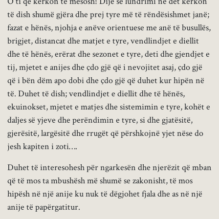
O ti që kërkon të mësosh! Dije se lundrimi në det kërkon
të dish shumë gjëra dhe prej tyre më të rëndësishmet janë;
fazat e hënës, njohja e anëve orientuese me anë të busullës,
brigjet, distancat dhe matjet e tyre, vendlindjet e diellit
dhe të hënës, erërat dhe sezonet e tyre, deti dhe gjendjet e
tij, mjetet e anijes dhe çdo gjë që i nevojitet asaj, çdo gjë
që i bën dëm apo dobi dhe çdo gjë që duhet kur hipën në
të. Duhet të dish; vendlindjet e diellit dhe të hënës,
ekuinokset, mjetet e matjes dhe sistemimin e tyre, kohët e
daljes së yjeve dhe perëndimin e tyre, si dhe gjatësitë,
gjerësitë, largësitë dhe rrugët që përshkojnë yjet nëse do
jesh kapiten i zoti….
Duhet të interesohesh për ngarkesën dhe njerëzit që mban
që të mos ta mbushësh më shumë se zakonisht, të mos
hipësh në një anije ku nuk të dëgjohet fjala dhe as në një
anije të papërgatitur.