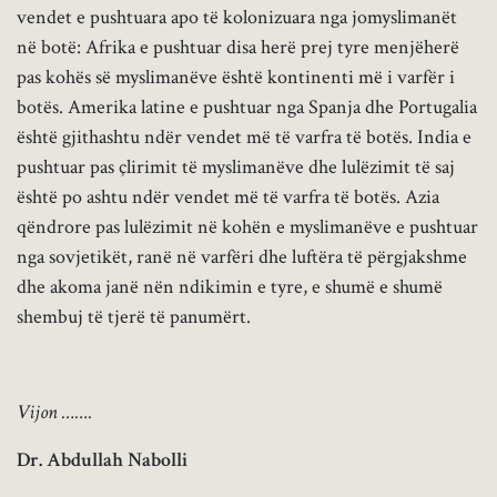
vendet e pushtuara apo të kolonizuara nga jomyslimanët
në botë: Afrika e pushtuar disa herë prej tyre menjëherë
pas kohës së myslimanëve është kontinenti më i varfër i
botës. Amerika latine e pushtuar nga Spanja dhe Portugalia
është gjithashtu ndër vendet më të varfra të botës. India e
pushtuar pas çlirimit të myslimanëve dhe lulëzimit të saj
është po ashtu ndër vendet më të varfra të botës. Azia
qëndrore pas lulëzimit në kohën e myslimanëve e pushtuar
nga sovjetikët, ranë në varfëri dhe luftëra të përgjakshme
dhe akoma janë nën ndikimin e tyre, e shumë e shumë
shembuj të tjerë të panumërt.
Vijon …….
Dr. Abdullah Nabolli