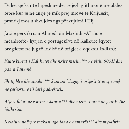
Duhet që kur të hipësh në det të jesh gjithmonë me abdes
sepse kur je në anije je mik prej miqve të Krijuesit,
prandaj mos u shkujdes nga përkujtimi i Tij.
Ja si e përshkruan Ahmed bin Maxhidi -Allahu e
mëshiroftë- hyrjen e portugezëve në Kalikutë (qytet
bregdetar në jug të Indisë në brigjet e oqeanit Indian):
Kujto burrat e Kalikutës dhe nxirr mësim *** në vitin 906 H dhe
pak më shumë.
Shiti, bleu dhe sundoi *** Samara (llagap i prijësit të asaj zone)
në peshoren e tij bëri padrejtësi,,
Atje u fut ai që e urren islamin *** dhe njerëzit janë në panik dhe
hidhërim.
Kështu u ndërpre mekasi nga toka e Samarës *** dhe mysafirit