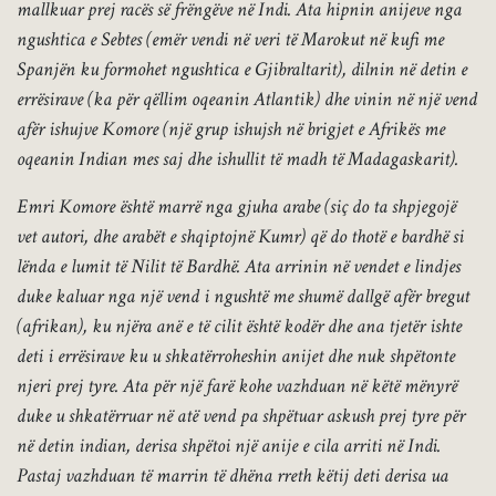
mallkuar prej racës së frëngëve në Indi. Ata hipnin anijeve nga
ngushtica e Sebtes (emër vendi në veri të Marokut në kufi me
Spanjën ku formohet ngushtica e Gjibraltarit), dilnin në detin e
errësirave (ka për qëllim oqeanin Atlantik) dhe vinin në një vend
afër ishujve Komore (një grup ishujsh në brigjet e Afrikës me
oqeanin Indian mes saj dhe ishullit të madh të Madagaskarit).
Emri Komore është marrë nga gjuha arabe (siç do ta shpjegojë
vet autori, dhe arabët e shqiptojnë Kumr) që do thotë e bardhë si
lënda e lumit të Nilit të Bardhë. Ata arrinin në vendet e lindjes
duke kaluar nga një vend i ngushtë me shumë dallgë afër bregut
(afrikan), ku njëra anë e të cilit është kodër dhe ana tjetër ishte
deti i errësirave ku u shkatërroheshin anijet dhe nuk shpëtonte
njeri prej tyre. Ata për një farë kohe vazhduan në këtë mënyrë
duke u shkatërruar në atë vend pa shpëtuar askush prej tyre për
në detin indian, derisa shpëtoi një anije e cila arriti në Indi.
Pastaj vazhduan të marrin të dhëna rreth këtij deti derisa ua