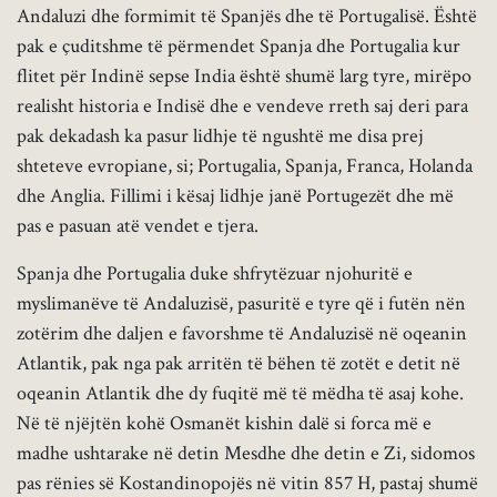
Andaluzi dhe formimit të Spanjës dhe të Portugalisë. Është
pak e çuditshme të përmendet Spanja dhe Portugalia kur
flitet për Indinë sepse India është shumë larg tyre, mirëpo
realisht historia e Indisë dhe e vendeve rreth saj deri para
pak dekadash ka pasur lidhje të ngushtë me disa prej
shteteve evropiane, si; Portugalia, Spanja, Franca, Holanda
dhe Anglia. Fillimi i kësaj lidhje janë Portugezët dhe më
pas e pasuan atë vendet e tjera.
Spanja dhe Portugalia duke shfrytëzuar njohuritë e
myslimanëve të Andaluzisë, pasuritë e tyre që i futën nën
zotërim dhe daljen e favorshme të Andaluzisë në oqeanin
Atlantik, pak nga pak arritën të bëhen të zotët e detit në
oqeanin Atlantik dhe dy fuqitë më të mëdha të asaj kohe.
Në të njëjtën kohë Osmanët kishin dalë si forca më e
madhe ushtarake në detin Mesdhe dhe detin e Zi, sidomos
pas rënies së Kostandinopojës në vitin 857 H, pastaj shumë