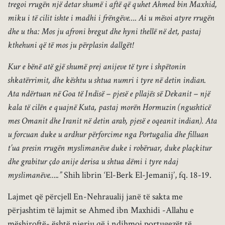
tregoi rrugën një detar shumë i aftë që quhet Ahmed bin Maxhid,
miku i të cilit ishte i madhi i frëngëve…. Ai u mësoi atyre rrugën
dhe u tha: Mos ju afroni bregut dhe hyni thellë në det, pastaj
kthehuni që të mos ju përplasin dallgët!
Kur e bënë atë gjë shumë prej anijeve të tyre i shpëtonin
shkatërrimit, dhe kështu u shtua numri i tyre në detin indian.
Ata ndërtuan në Goa të Indisë – pjesë e pllajës së Dekanit – një
kala të cilën e quajnë Kuta, pastaj morën Hormuzin (ngushticë
mes Omanit dhe Iranit në detin arab, pjesë e oqeanit indian). Ata
u forcuan duke u ardhur përforcime nga Portugalia dhe filluan
t’ua presin rrugën myslimanëve duke i robëruar, duke plaçkitur
dhe grabitur çdo anije derisa u shtua dëmi i tyre ndaj
myslimanëve…..”
Shih librin ‘El-Berk El-Jemanij’, fq. 18-19.
Lajmet që përcjell En-Nehraualij janë të sakta me
përjashtim të lajmit se Ahmed ibn Maxhidi -Allahu e
mëshiroftë- është njeriu që i ndihmoi portugezët të