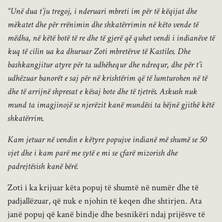
“Unë dua t’ju tregoj, i nderuari mbreti im për të këqijat dhe
mëkatet dhe për rrënimin dhe shkatërrimin në këto vende të
mëdha, në këtë botë të re dhe të gjerë që quhet vendi i indianëve të
kuq të cilin ua ka dhuruar Zoti mbretërve të Kastiles. Dhe
bashkangjitur atyre për ta udhëhequr dhe ndrequr, dhe për t’i
udhëzuar banorët e saj për në krishtërim që të lumturohen në të
dhe të arrijnë shpresat e kësaj bote dhe të tjetrës. Askush nuk
mund ta imagjinojë se njerëzit kanë mundësi ta bëjnë gjithë këtë
shkatërrim.
Kam jetuar në vendin e këtyre popujve indianë më shumë se 50
vjet dhe i kam parë me sytë e mi se çfarë mizorish dhe
padrejtësish kanë bërë.
Zoti i ka krijuar këta popuj të shumtë në numër dhe të
padjallëzuar, që nuk e njohin të keqen dhe shtirjen. Ata
janë popuj që kanë bindje dhe besnikëri ndaj prijësve të