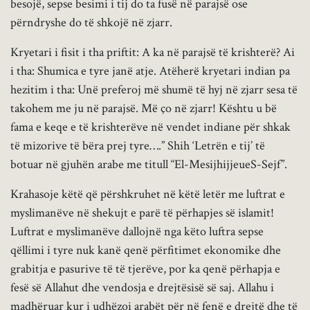
besojë, sepse besimi i tij do ta fusë në parajsë ose
përndryshe do të shkojë në zjarr.
Kryetari i fisit i tha priftit: A ka në parajsë të krishterë? Ai
i tha: Shumica e tyre janë atje. Atëherë kryetari indian pa
hezitim i tha: Unë preferoj më shumë të hyj në zjarr sesa të
takohem me ju në parajsë. Më ço në zjarr! Kështu u bë
fama e keqe e të krishterëve në vendet indiane për shkak
të mizorive të bëra prej tyre….” Shih ‘Letrën e tij’ të
botuar në gjuhën arabe me titull “El-MesijhijjeueS-Sejf”.
Krahasoje këtë që përshkruhet në këtë letër me luftrat e
myslimanëve në shekujt e parë të përhapjes së islamit!
Luftrat e myslimanëve dallojnë nga këto luftra sepse
qëllimi i tyre nuk kanë qenë përfitimet ekonomike dhe
grabitja e pasurive të të tjerëve, por ka qenë përhapja e
fesë së Allahut dhe vendosja e drejtësisë së saj. Allahu i
madhëruar kur i udhëzoi arabët për në fenë e drejtë dhe të