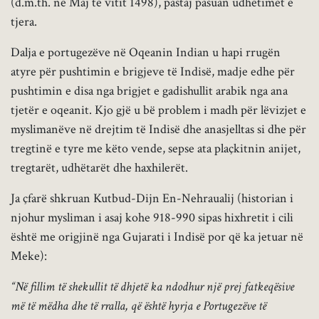
(d.m.th. në Maj të vitit 1498), pastaj pasuan udhëtimet e
tjera.
Dalja e portugezëve në Oqeanin Indian u hapi rrugën
atyre për pushtimin e brigjeve të Indisë, madje edhe për
pushtimin e disa nga brigjet e gadishullit arabik nga ana
tjetër e oqeanit. Kjo gjë u bë problem i madh për lëvizjet e
myslimanëve në drejtim të Indisë dhe anasjelltas si dhe për
tregtinë e tyre me këto vende, sepse ata plaçkitnin anijet,
tregtarët, udhëtarët dhe haxhilerët.
Ja çfarë shkruan Kutbud-Dijn En-Nehraualij (historian i
njohur mysliman i asaj kohe 918-990 sipas hixhretit i cili
është me origjinë nga Gujarati i Indisë por që ka jetuar në
Meke):
“Në fillim të shekullit të dhjetë ka ndodhur një prej fatkeqësive
më të mëdha dhe të rralla, që është hyrja e Portugezëve të