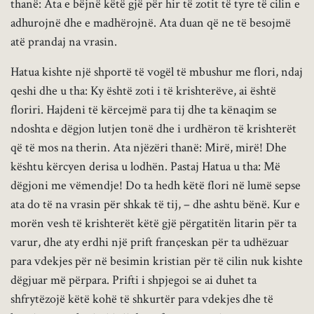
thanë: Ata e bëjnë këtë gjë për hir të zotit të tyre të cilin e
adhurojnë dhe e madhërojnë. Ata duan që ne të besojmë
atë prandaj na vrasin.
Hatua kishte një shportë të vogël të mbushur me flori, ndaj
qeshi dhe u tha: Ky është zoti i të krishterëve, ai është
floriri. Hajdeni të kërcejmë para tij dhe ta kënaqim se
ndoshta e dëgjon lutjen tonë dhe i urdhëron të krishterët
që të mos na therin. Ata njëzëri thanë: Mirë, mirë! Dhe
kështu kërcyen derisa u lodhën. Pastaj Hatua u tha: Më
dëgjoni me vëmendje! Do ta hedh këtë flori në lumë sepse
ata do të na vrasin për shkak të tij, – dhe ashtu bënë. Kur e
morën vesh të krishterët këtë gjë përgatitën litarin për ta
varur, dhe aty erdhi një prift françeskan për ta udhëzuar
para vdekjes për në besimin kristian për të cilin nuk kishte
dëgjuar më përpara. Prifti i shpjegoi se ai duhet ta
shfrytëzojë këtë kohë të shkurtër para vdekjes dhe të