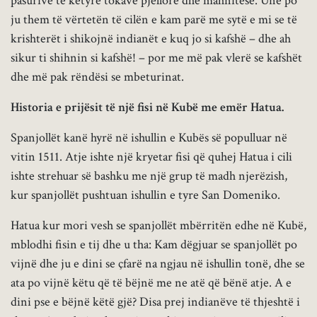
pasurive të këtyre tokave pjellore dhe mahnitëse. Unë po
ju them të vërtetën të cilën e kam parë me sytë e mi se të
krishterët i shikojnë indianët e kuq jo si kafshë – dhe ah
sikur ti shihnin si kafshë! – por me më pak vlerë se kafshët
dhe më pak rëndësi se mbeturinat.
Historia e prijësit të një fisi në Kubë me emër Hatua.
Spanjollët kanë hyrë në ishullin e Kubës së populluar në
vitin 1511. Atje ishte një kryetar fisi që quhej Hatua i cili
ishte strehuar së bashku me një grup të madh njerëzish,
kur spanjollët pushtuan ishullin e tyre San Domeniko.
Hatua kur mori vesh se spanjollët mbërritën edhe në Kubë,
mblodhi fisin e tij dhe u tha: Kam dëgjuar se spanjollët po
vijnë dhe ju e dini se çfarë na ngjau në ishullin tonë, dhe se
ata po vijnë këtu që të bëjnë me ne atë që bënë atje. A e
dini pse e bëjnë këtë gjë? Disa prej indianëve të thjeshtë i