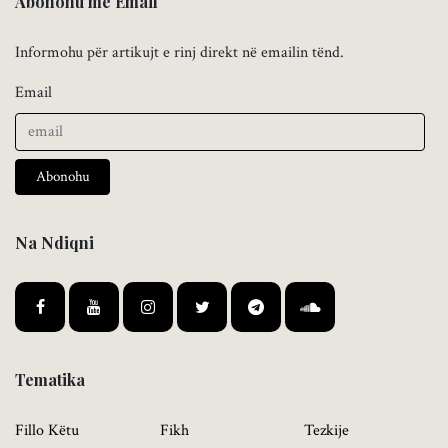
Abonohu me Email
Informohu për artikujt e rinj direkt në emailin tënd.
Email
Abonohu
Na Ndiqni
Tematika
Fillo Këtu
Fikh
Tezkije