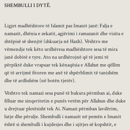
SHEMBULLI I DYTË.
Ligjet madhështore të Islamit pas Imanit janë: Falja e
namazit, dhënia e zekatit, agjërimi i ramazanit dhe vizita e
shtëpisë së shenjtë (shkuarja në Haxh). Vështro me
vëmendje tek këto urdhëresa madhështore sesa të mira
janë dobitë e tyre. Ato na urdhërojnë që të jemi të
përpiktë duke vrapuar tek kënaqësia e Allahut me qëllim
që të arrijmë fitoren me anë të shpërblimit të tanishëm
dhe të ardhshëm (në botën tjetër).
Vështro tek namazi sesa punë të bukura përmban ai, duke
filluar me sinqeritetin e punës vetëm për Allahun dhe duke
u drejtuar plotësisht tek Ai. Namazi përmban lavdërim,
lutje dhe përulje. Shembulli i namazit në pemën e Imanit
është si shembulli i kujdesjes dhe i ujitjes së kopshtit, e