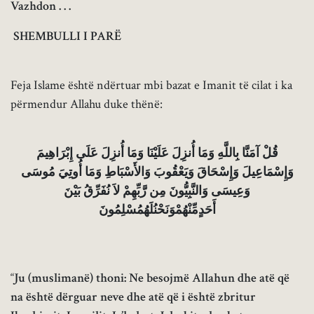
Vazhdon . . .
SHEMBULLI I PARË
Feja Islame është ndërtuar mbi bazat e Imanit të cilat i ka
përmendur Allahu duke thënë:
قُلْ آمَنَّا بِاللَّهِ وَمَا أُنزِلَ عَلَيْنَا وَمَا أُنزِلَ عَلَى إِبْرَاهِيمَ
وَإِسْمَاعِيلَ وَإِسْحَاقَ وَيَعْقُوبَ وَالأَسْبَاطِ وَمَا أُوتِيَ مُوسَى
وَعِيسَى وَالنَّبِيُّونَ مِن رَّبِّهِمْ لاَ نُفَرِّقُ بَيْنَ
أَحَدٍمِّنْهُمْوَنَحْنُلَهُمُسْلِمُونَ
“
Ju (muslimanë) thoni: Ne besojmë Allahun dhe atë që
na është dërguar neve dhe atë që i është zbritur