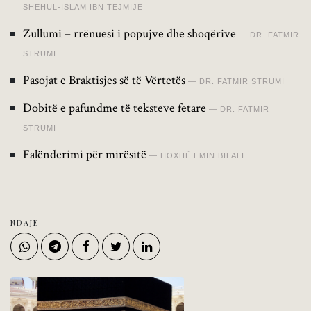
SHEHUL-ISLAM IBN TEJMIJE
Zullumi – rrënuesi i popujve dhe shoqërive
DR. FATMIR
STRUMI
Pasojat e Braktisjes së të Vërtetës
DR. FATMIR STRUMI
Dobitë e pafundme të teksteve fetare
DR. FATMIR
STRUMI
Falënderimi për mirësitë
HOXHË EMIN BILALI
NDAJE