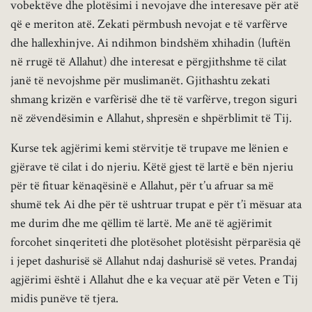
vobektëve dhe plotësimi i nevojave dhe interesave për atë
që e meriton atë. Zekati përmbush nevojat e të varfërve
dhe hallexhinjve. Ai ndihmon bindshëm xhihadin (luftën
në rrugë të Allahut) dhe interesat e përgjithshme të cilat
janë të nevojshme për muslimanët. Gjithashtu zekati
shmang krizën e varfërisë dhe të të varfërve, tregon siguri
në zëvendësimin e Allahut, shpresën e shpërblimit të Tij.
Kurse tek agjërimi kemi stërvitje të trupave me lënien e
gjërave të cilat i do njeriu. Këtë gjest të lartë e bën njeriu
për të fituar kënaqësinë e Allahut, për t’u afruar sa më
shumë tek Ai dhe për të ushtruar trupat e për t’i mësuar ata
me durim dhe me qëllim të lartë. Me anë të agjërimit
forcohet sinqeriteti dhe plotësohet plotësisht përparësia që
i jepet dashurisë së Allahut ndaj dashurisë së vetes. Prandaj
agjërimi është i Allahut dhe e ka veçuar atë për Veten e Tij
midis punëve të tjera.