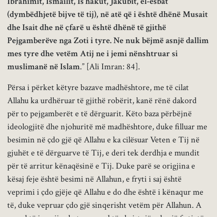
Ibrahimit, Ismailit, Is’hakut, Jakubit, el-esbat
(dymbëdhjetë bijve të tij), në atë që i është dhënë Musait
dhe Isait dhe në çfarë u është dhënë të gjithë
Pejgamberëve nga Zoti i tyre. Ne nuk bëjmë asnjë dallim
mes tyre dhe vetëm Atij ne i jemi nënshtruar si
muslimanë në Islam
.” [Ali Imran: 84].
Përsa i përket këtyre bazave madhështore, me të cilat
Allahu ka urdhëruar të gjithë robërit, kanë rënë dakord
për to pejgamberët e të dërguarit. Këto baza përbëjnë
ideologjitë dhe njohuritë më madhështore, duke filluar me
besimin në çdo gjë që Allahu e ka cilësuar Veten e Tij në
gjuhët e të dërguarve të Tij, e deri tek derdhja e mundit
për të arritur kënaqësinë e Tij. Duke parë se origjina e
kësaj feje është besimi në Allahun, e fryti i saj është
veprimi i çdo gjëje që Allahu e do dhe është i kënaqur me
të, duke vepruar çdo gjë sinqerisht vetëm për Allahun. A