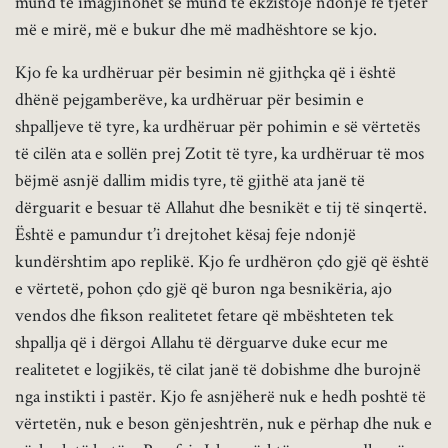
mund të imagjinohet se mund të ekzistojë ndonjë fe tjetër
më e mirë, më e bukur dhe më madhështore se kjo.
Kjo fe ka urdhëruar për besimin në gjithçka që i është
dhënë pejgamberëve, ka urdhëruar për besimin e
shpalljeve të tyre, ka urdhëruar për pohimin e së vërtetës
të cilën ata e sollën prej Zotit të tyre, ka urdhëruar të mos
bëjmë asnjë dallim midis tyre, të gjithë ata janë të
dërguarit e besuar të Allahut dhe besnikët e tij të sinqertë.
Është e pamundur t’i drejtohet kësaj feje ndonjë
kundërshtim apo replikë. Kjo fe urdhëron çdo gjë që është
e vërtetë, pohon çdo gjë që buron nga besnikëria, ajo
vendos dhe fikson realitetet fetare që mbështeten tek
shpallja që i dërgoi Allahu të dërguarve duke ecur me
realitetet e logjikës, të cilat janë të dobishme dhe burojnë
nga instikti i pastër. Kjo fe asnjëherë nuk e hedh poshtë të
vërtetën, nuk e beson gënjeshtrën, nuk e përhap dhe nuk e