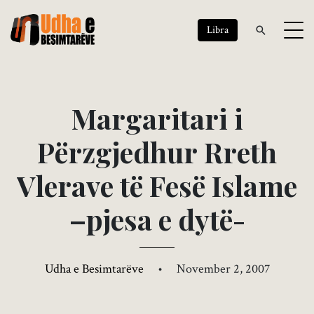
Libra
M
a
r
g
a
r
i
t
a
r
i
i
P
ë
r
z
g
j
e
d
h
u
r
R
r
e
t
h
V
l
e
r
a
v
e
t
ë
F
e
s
ë
I
s
l
a
m
e
–
p
j
e
s
a
e
d
y
t
ë
-
Udha e Besimtarëve
•
November 2, 2007