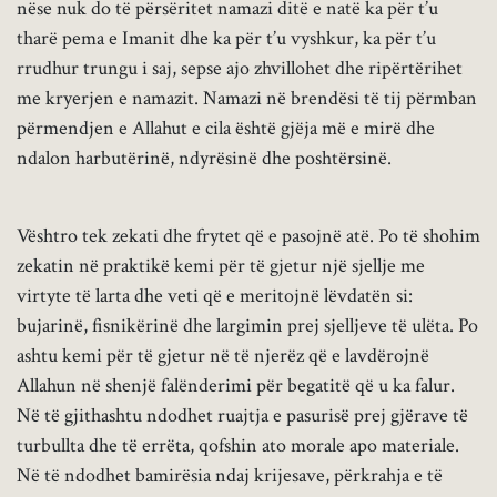
nëse nuk do të përsëritet namazi ditë e natë ka për t’u
tharë pema e Imanit dhe ka për t’u vyshkur, ka për t’u
rrudhur trungu i saj, sepse ajo zhvillohet dhe ripërtërihet
me kryerjen e namazit. Namazi në brendësi të tij përmban
përmendjen e Allahut e cila është gjëja më e mirë dhe
ndalon harbutërinë, ndyrësinë dhe poshtërsinë.
Vështro tek zekati dhe frytet që e pasojnë atë. Po të shohim
zekatin në praktikë kemi për të gjetur një sjellje me
virtyte të larta dhe veti që e meritojnë lëvdatën si:
bujarinë, fisnikërinë dhe largimin prej sjelljeve të ulëta. Po
ashtu kemi për të gjetur në të njerëz që e lavdërojnë
Allahun në shenjë falënderimi për begatitë që u ka falur.
Në të gjithashtu ndodhet ruajtja e pasurisë prej gjërave të
turbullta dhe të errëta, qofshin ato morale apo materiale.
Në të ndodhet bamirësia ndaj krijesave, përkrahja e të