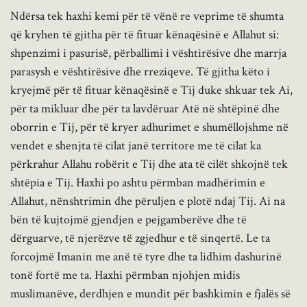
Ndërsa tek haxhi kemi për të vënë re veprime të shumta
që kryhen të gjitha për të fituar kënaqësinë e Allahut si:
shpenzimi i pasurisë, përballimi i vështirësive dhe marrja
parasysh e vështirësive dhe rreziqeve. Të gjitha këto i
kryejmë për të fituar kënaqësinë e Tij duke shkuar tek Ai,
për ta mikluar dhe për ta lavdëruar Atë në shtëpinë dhe
oborrin e Tij, për të kryer adhurimet e shumëllojshme në
vendet e shenjta të cilat janë territore me të cilat ka
përkrahur Allahu robërit e Tij dhe ata të cilët shkojnë tek
shtëpia e Tij. Haxhi po ashtu përmban madhërimin e
Allahut, nënshtrimin dhe përuljen e plotë ndaj Tij. Ai na
bën të kujtojmë gjendjen e pejgamberëve dhe të
dërguarve, të njerëzve të zgjedhur e të sinqertë. Le ta
forcojmë Imanin me anë të tyre dhe ta lidhim dashurinë
tonë fortë me ta. Haxhi përmban njohjen midis
muslimanëve, derdhjen e mundit për bashkimin e fjalës së