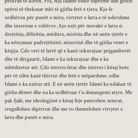
përkrah të kotën. Pra, feja Islame është supreme dhe gëzon
epërsi të theksuar mbi të gjitha fetë e tjera. Kjo fe
urdhëron për punët e mira, virtytet e larta e të ndershme
dhe interesat e robërve. Ajo nxit për moralet e larta si
drejtësia, dëlirësia, mëshira, mirësia dhe në anën tjetër e
ka nënçmuar padrejtësinë, mizorinë dhe të gjitha veset e
këqija. Çdo veti të lartë që e kanë inkurajuar pejgamberët
dhe të dërguarit, Islami e ka inkurajuar dhe e ka
mbështetur atë. Çdo interes fetar dhe interes i kësaj bote
për të cilën kanë thirrur dhe fetë e mëparshme, edhe
Islami e ka nxitur atë. E në anën tjetër Islami ka ndaluar të
gjitha dëmet dhe na ka urdhëruar t’u shmangemi atyre. Me
pak fjalë, me ideologjinë e kësaj feje pastrohen zemrat,
rregullohen shpirtrat dhe me to themelohen virtytet e
larta dhe punët e mira.