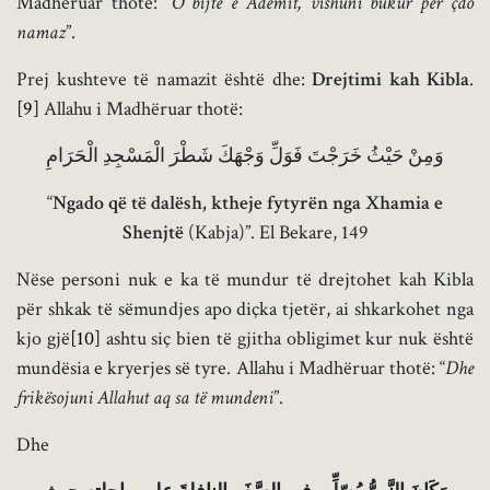
Madhëruar thotë: “
O bijtë e Ademit, vishuni bukur për çdo
namaz
”.
Prej kushteve të namazit është dhe:
Drejtimi kah Kibla
.
[9]
Allahu i Madhëruar thotë:
وَمِنْ حَيْثُ خَرَجْتَ فَوَلِّ وَجْهَكَ شَطْرَ الْمَسْجِدِ الْحَرَامِ
“
Ngado që të dalësh, ktheje fytyrën nga Xhamia e
Shenjtë
(Kabja)”. El Bekare, 149
Nëse personi nuk e ka të mundur të drejtohet kah Kibla
për shkak të sëmundjes apo diçka tjetër, ai shkarkohet nga
kjo gjë
[10]
ashtu siç bien të gjitha obligimet kur nuk është
mundësia e kryerjes së tyre. Allahu i Madhëruar thotë: “
Dhe
frikësojuni Allahut aq sa të mundeni
”.
Dhe