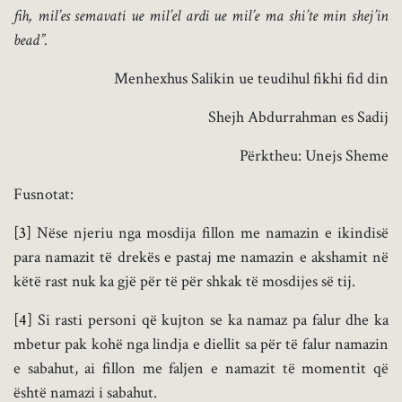
fih, mil’es semavati ue mil’el
ardi ue mil’e ma shi’te min shej’in
bead
”.
Menhexhus Salikin ue teudihul fikhi fid din
Shejh Abdurrahman es Sadij
Përktheu: Unejs Sheme
Fusnotat:
[3]
Nëse njeriu nga mosdija fillon me namazin e ikindisë
para namazit të drekës e pastaj me namazin e akshamit në
këtë rast nuk ka gjë për të për shkak të mosdijes së tij.
[4]
Si rasti personi që kujton se ka namaz pa falur dhe ka
mbetur pak kohë nga lindja e diellit sa për të falur namazin
e sabahut, ai fillon me faljen e namazit të momentit që
është namazi i sabahut.