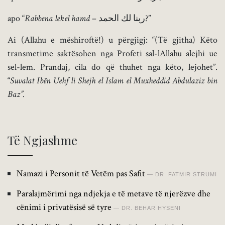
apo “
Rabbena lekel hamd
– ربنا لك الحمد?”
Ai (Allahu e mëshiroftë!) u përgjigj: “(Të gjitha) Këto
transmetime saktësohen nga Profeti sal-lAllahu alejhi ue
sel-lem. Prandaj, cila do që thuhet nga këto, lejohet”.
“
Suvalat Ibën Uehf li Shejh el Islam el Muxheddid Abdulaziz bin
Baz”.
Të Ngjashme
Namazi i Personit të Vetëm pas Safit
DR. FATMIR STRUMI
Paralajmërimi nga ndjekja e të metave të njerëzve dhe
cënimi i privatësisë së tyre
DR. BEHAR HYSENI