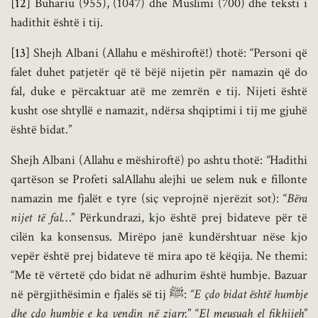
[12]
Buhariu (955), (1047) dhe Muslimi (700) dhe teksti i
hadithit është i tij.
[13]
Shejh Albani (Allahu e mëshiroftë!) thotë: “Personi që
falet duhet patjetër që të bëjë nijetin për namazin që do
fal, duke e përcaktuar atë me zemrën e tij. Nijeti është
kusht ose shtyllë e namazit, ndërsa shqiptimi i tij me gjuhë
është bidat.”
Shejh Albani (Allahu e mëshiroftë) po ashtu thotë:
“
Hadithi
qartëson se Profeti salAllahu alejhi ue selem nuk e fillonte
namazin me fjalët e tyre (siç veprojnë njerëzit sot): “
Bëra
nijet të fal
…” Përkundrazi, kjo është prej bidateve për të
cilën ka konsensus. Mirëpo janë kundërshtuar nëse kjo
vepër është prej bidateve të mira apo të këqija. Ne themi:
“Me të vërtetë çdo bidat në adhurim është humbje. Bazuar
në përgjithësimin e fjalës së tij ﷺ:
“
E çdo bidat është humbje
dhe çdo humbje e ka vendin në zjarr.
” “
El meusuah el fikhijeh
”