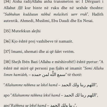
[34]
Aisha radijAllahu anha transmeton se: I Dërguari i
Allahut
ﷺ
kur binte në ruku dhe në sexhde thoshte:
“
Subbuhun kuddusun rabbul melaiketi uerr
rruh
”. Hadith
autentik. Ahmedi, Muslimi, Ebu Daudi dhe En Nesai.
[35]
Mutefekun alejhi
[36]
Kjo është prej vaxhibeve të namazit.
[37]
Imami, xhemati dhe ai që falet vetëm.
[38]
Shejh Ibën Bazi (Allahu e mëshiroftë!) është pyetur: “A
është më mirë që personi pas fjalës së imamit “
Semi Allahu
limen hamideh,
– سمع اللَّه لمن حمده” të thotë:
“
Allahumme rabbena ue lekel hamd
– اللهم ربنا ولك الحمد”,
apo “
Allahumme rabbena lekel hamd
– اللهم ربنا لك الحمد”,
apo“
Rabbena ue lekel hamd
– ربنا ولك الحمد”,