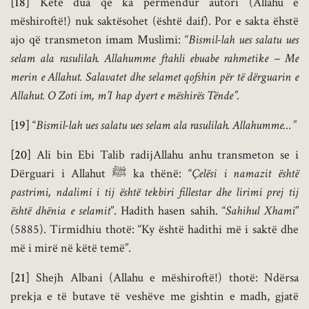
[18]
Këtë dua që ka përmendur autori (Allahu e
mëshiroftë!) nuk saktësohet (është daif). Por e sakta ëhstë
ajo që transmeton imam Muslimi: “
Bismil-lah ues salatu ues
selam ala rasulilah. Allahumme ftahli ebuabe rahmetike – Me
merin e Allahut. Salavatet dhe selamet qofshin për të dërguarin e
Allahut. O Zoti im, m’I hap dyert e mëshirës Tënde”.
[19]
“
Bismil-lah ues salatu ues selam ala rasulilah. Allahumme…”
[20]
Ali bin Ebi Talib radijAllahu anhu transmeton se i
Dërguari i Allahut ﷺ ka thënë: “
Çelësi i namazit është
pastrimi, ndalimi i tij është tekbiri fillestar dhe lirimi prej tij
është dhënia e selamit
”. Hadith hasen sahih. “
Sahihul Xhami
”
(5885). Tirmidhiu thotë: “Ky është hadithi më i saktë dhe
më i mirë në këtë temë”.
[21]
Shejh Albani (Allahu e mëshiroftë!) thotë: Ndërsa
prekja e të butave të veshëve me gishtin e madh, gjatë