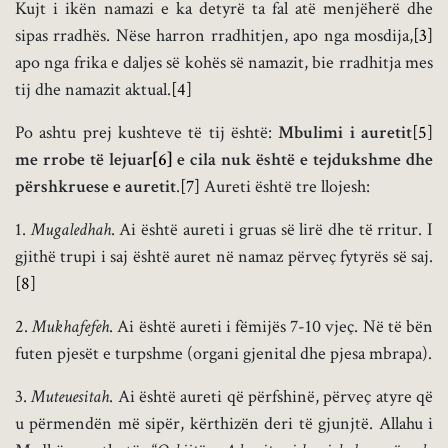
Kujt i ikën namazi e ka detyrë ta fal atë menjëherë dhe
sipas rradhës. Nëse harron rradhitjen, apo nga mosdija,
[3]
apo nga frika e daljes së kohës së namazit, bie rradhitja mes
tij dhe namazit aktual.
[4]
Po ashtu prej kushteve të tij është:
Mbulimi i auretit
[5]
me rrobe të lejuar
[6]
e cila nuk është e tejdukshme dhe
përshkruese e auretit
.
[7]
Aureti është tre llojesh:
1.
Mugaledhah
. Ai është aureti i gruas së lirë dhe të rritur. I
gjithë trupi i saj është auret në namaz përveç fytyrës së saj.
[8]
2.
Mukhafefeh
. Ai është aureti i fëmijës 7-10 vjeç. Në të bën
futen pjesët e turpshme (organi gjenital dhe pjesa mbrapa).
3.
Muteuesitah
. Ai është aureti që përfshinë, përveç atyre që
u përmendën më sipër, kërthizën deri të gjunjtë. Allahu i