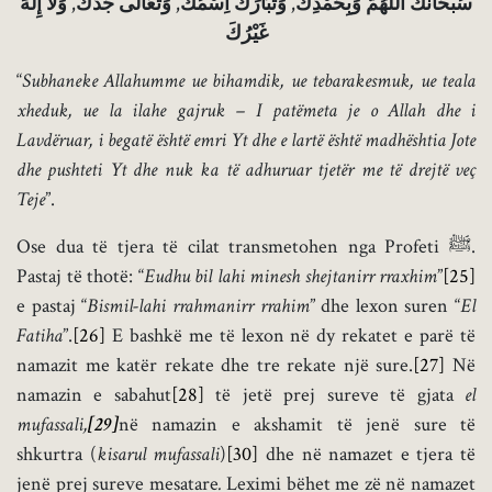
سُبْحَانَكَ اَللَّهُمَّ وَبِحَمْدِكَ, وَتَبَارَكَ اِسْمُكَ, وَتَعَالَى جَدُّكَ, وَلَا إِلَهَ
غَيْرُكَ
“
Subhaneke Allahumme ue bihamdik, ue tebarakesmuk, ue teala
xheduk, ue la ilahe gajruk –
I patëmeta je o Allah dhe i
Lavdëruar, i begatë është emri Yt dhe e lartë është madhështia Jote
dhe pushteti Yt dhe nuk ka të adhuruar tjetër me të drejtë veç
Teje
”.
Ose dua të tjera të cilat transmetohen nga Profeti ﷺ.
Pastaj të thotë: “
Eudhu bil lahi minesh shejtanirr rraxhim
”
[25]
e pastaj “
Bismil-lahi rrahmanirr rrahim
” dhe lexon suren “
El
Fatiha
”.
[26]
E bashkë me të lexon në dy rekatet e parë të
namazit me katër rekate dhe tre rekate një sure.
[27]
Në
namazin e sabahut
[28]
të jetë prej sureve të gjata
el
mufassali,
[29]
në namazin e akshamit të jenë sure të
shkurtra (
kisarul mufassali
)
[30]
dhe në namazet e tjera të
jenë prej sureve mesatare
.
Leximi bëhet me zë në namazet