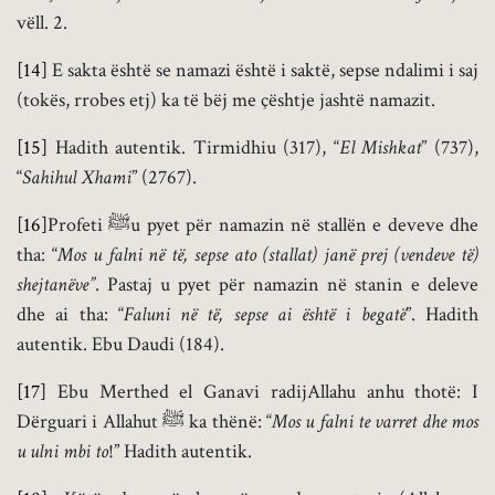
vëll. 2.
[14]
E sakta është se namazi është i saktë, sepse ndalimi i saj
(tokës, rrobes etj) ka të bëj me çështje jashtë namazit.
[15]
Hadith autentik. Tirmidhiu (317), “
El Mishkat
” (737),
“
Sahihul Xhami
” (2767).
[16]
Profeti ﷺu pyet për namazin në stallën e deveve dhe
tha: “
Mos u falni në të, sepse ato (stallat) janë prej (vendeve të)
shejtanëve”
. Pastaj u pyet për namazin në stanin e deleve
dhe ai tha: “
Faluni në të, sepse ai është i begatë
”. Hadith
autentik. Ebu Daudi (184).
[17]
Ebu Merthed el Ganavi radijAllahu anhu thotë: I
Dërguari i Allahut ﷺ ka thënë: “
Mos u falni te varret dhe mos
u ulni mbi to
!” Hadith autentik.