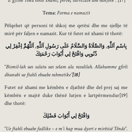
“
E gjithë Toka është xhami, përveç varrezave dhe banjove
”.
[17]
Tema
:
Forma e namazit
Pëlqehet që personi të shkoj me qetësi dhe me sjellje të
mirë për faljen e namazit. Kur të futet në xhami të thotë:
بِاسْمِ اَللَّهِ, وَالصَّلَاةُ وَالسَّلَامُ عَلَى رَسُولِ اَللَّهِ, اَللَّهُمَّ اِغْفِرْ لِي
ذُنُوبِي وَافْتَحْ لِي أَبْوَابَ رَحْمَتِكَ
“
Bismil-lah ues salatu ues selam ala rasulilah. Allahumme gfirli
dhunubi ue ftahli ebuabe rahmetike”
[18]
Futet në xhami me këmbën e djathtë dhe del prej saj me
këmbën e majtë duke thënë lutjen e lartpërmendur
[19]
dhe thotë:
وَافْتَحْ لِي أَبُوَابَ فَضْلِكَ
“
Ue ftahli ebuabe fadlike – e m’i hap mua dyert e mirësisë Tënde
”.