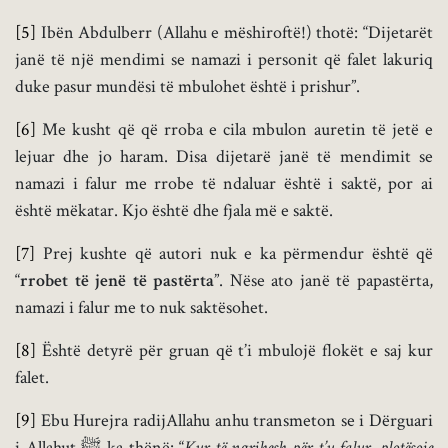
[5]
Ibën Abdulberr (Allahu e mëshiroftë!) thotë: “Dijetarët
janë të një mendimi se namazi i personit që falet lakuriq
duke pasur mundësi të mbulohet është i prishur”.
[6]
Me kusht që që rroba e cila mbulon auretin të jetë e
lejuar dhe jo haram. Disa dijetarë janë të mendimit se
namazi i falur me rrobe të ndaluar është i saktë, por ai
është mëkatar. Kjo është dhe fjala më e saktë.
[7]
Prej kushte që autori nuk e ka përmendur është që
“
rrobet të jenë të pastërta
”. Nëse ato janë të papastërta,
namazi i falur me to nuk saktësohet.
[8]
Është detyrë për gruan që t’i mbulojë flokët e saj kur
falet.
[9]
Ebu Hurejra radijAllahu anhu transmeton se i Dërguari
i Allahut ﷺ ka thënë: “
Kur të ngrihesh për t’u falur, plotësoje