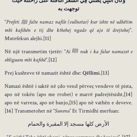
وَكَانَ النَّبِيُّ يُصّلِّي فِي السَّفَر النافلةَ على راحلته حيث
توجهت به
“
Profeti
ﷺ
falte namaz nafile (vullnetar) kur ishte në udhëtim
mbi kafshën e tij dhe kthehej
ngado që ajo të drejtohej
”.
Mutefekun alejhi.
[11]
Në një transmetim tjetër: “
Ai
ﷺ
nuk i ka falur namazet e
obliguara mbi kafshë
”.
[12]
Prej kushteve të namazit është dhe:
Qëllimi
.
[13]
Namazi është i saktë në çdo vend përveç vendeve të pista,
apo në tokën (apo me rrobet) e marrë padrejtësisht,
[14]
apo në varreza, apo në banjo,
[15]
apo në vathën e deveve.
[16]
Transmetohet në “
Sunenu
” Et Tirmidhi merfuan:
الأرض كلها مسجد إلا المقبرة والحمام