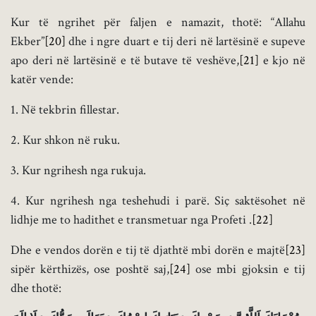
Kur të ngrihet për faljen e namazit, thotë: “Allahu
Ekber”
[20]
dhe i ngre duart e tij deri në lartësinë e supeve
apo deri në lartësinë e të butave të veshëve,
[21]
e kjo në
katër vende:
1. Në tekbrin fillestar.
2. Kur shkon në ruku.
3. Kur ngrihesh nga rukuja.
4. Kur ngrihesh nga teshehudi i parë. Siç saktësohet në
lidhje me to hadithet e transmetuar nga Profeti .
[22]
Dhe e vendos dorën e tij të djathtë mbi dorën e majtë
[23]
sipër kërthizës, ose poshtë saj,
[24]
ose mbi gjoksin e tij
dhe thotë: