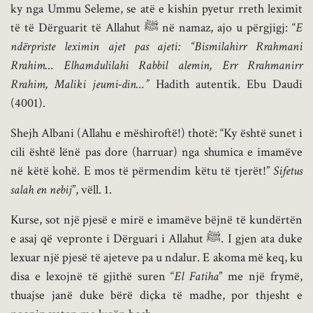
ky nga Ummu Seleme, se atë e kishin pyetur rreth leximit
të të Dërguarit të Allahut ﷺ në namaz, ajo u përgjigj: “
E
ndërpriste leximin ajet pas ajeti: “Bismilahirr Rrahmani
Rrahim… Elhamdulilahi Rabbil alemin, Err Rrahmanirr
Rrahim, Maliki jeumi-din…”
Hadith autentik. Ebu Daudi
(4001).
Shejh Albani (Allahu e mëshiroftë!) thotë: “Ky është sunet i
cili është lënë pas dore (harruar) nga shumica e imamëve
në këtë kohë. E mos të përmendim këtu të tjerët!”
Sifetus
salah en nebij
”, vëll. 1.
Kurse, sot një pjesë e mirë e imamëve bëjnë të kundërtën
e asaj që vepronte i Dërguari i Allahut ﷺ. I gjen ata duke
lexuar një pjesë të ajeteve pa u ndalur. E akoma më keq, ku
disa e lexojnë të gjithë suren “
El Fatiha
” me një frymë,
thuajse janë duke bërë diçka të madhe, por thjesht e