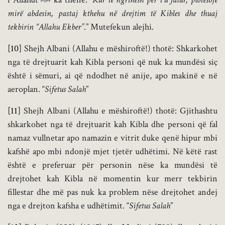
mirë abdesin, pastaj kthehu në drejtim të Kibles dhe thuaj
tekbirin “Allahu Ekber”
.” Mutefekun alejhi.
[10]
Shejh Albani (Allahu e mëshiroftë!) thotë: Shkarkohet
nga të drejtuarit kah Kibla personi që nuk ka mundësi siç
është i sëmuri, ai që ndodhet në anije, apo makinë e në
aeroplan. “
Sifetus Salah
”
[11]
Shejh Albani (Allahu e mëshiroftë!) thotë: Gjithashtu
shkarkohet nga të drejtuarit kah Kibla dhe personi që fal
namaz vullnetar apo namazin e vitrit duke qenë hipur mbi
kafshë apo mbi ndonjë mjet tjetër udhëtimi. Në këtë rast
është e preferuar për personin nëse ka mundësi të
drejtohet kah Kibla në momentin kur merr tekbirin
fillestar dhe më pas nuk ka problem nëse drejtohet andej
nga e drejton kafsha e udhëtimit. “
Sifetus Salah
”