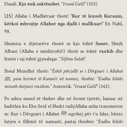
Daudi.
Kjo nuk saktësohet
. “
Irvaul Galil
” (353).
[25]
Allahu i Madhëruar thotë: “
Kur të lexosh Kuranin,
kërkoi mbrojtje Allahut nga djalli i mallkuar!
” En Nahl,
98.
Shumica e dijetarëve thonë se kjo është
Sunet.
Shejh
Albani (Allahu e mëshiroftë!) thotë se është
vaxhib
dhe
lënësi i saj është gjynahqar. “
Sifetus Salah
”
Ibnul Mundhir thotë: “
Është përcjellë se i Dërguari i Allahut
ﷺ
, para leximit të Kuranit në namaz
, thoshte: “Eudhu bilahi
minesh shejtani
rraxhim
.” Autentik. “
Irvaul Galil
” (342).
Po ashtu mund të thuhet dhe në formë tjettër, bazuar në
hadithin ku Ebu Seid el Hudri radijAllahu anhu transmeton
se: Kur i Dërguari i Allahut ﷺ ngrihej për t’u falur, bënte
lutjen e fillimit të namazit, pastaj thoshte: “
Eudhu bilahi