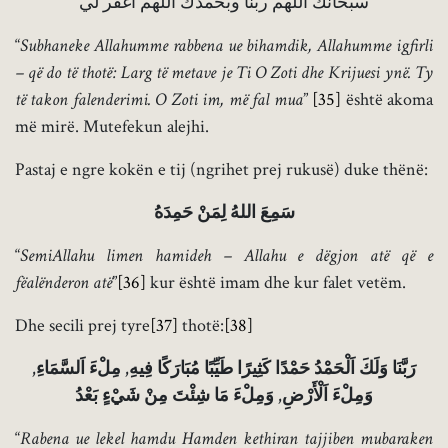
سبحانك اللهم ربنا وبحمدك اللهم اغفر لي
“
Subhaneke Allahum
m
e rab
b
ena
ue bihamdik, Allahumme igfirli
–
që do të thotë: Larg të metave je Ti O Zoti dhe Krijuesi ynë. Ty
të takon falenderimi. O Zoti im, më fal mua
”
[35]
është akoma
më mirë. Mutefekun alejhi.
Pastaj e ngre kokën e tij (ngrihet prej rukusë) duke thënë:
سَمِعَ اللهُ لِمَنْ حَمِدَهُ
“
SemiAllahu limen hamideh – Allahu e dëgjon atë që e
fëalënderon atë
”
[36]
kur është imam dhe kur falet vetëm.
Dhe secili prej tyre
[37]
thotë:
[38]
رَبَّنَا وَلَكَ اَلْحَمْدُ حَمْدًا كَثِيرًا طَيِّبًا مُبَارَكًا فِيهِ, مِلْءَ اَلسَّمَاءِ,
وَمِلْءَ اَلْأَرْضِ, وَمِلْءَ مَا شِئْتَ مِنْ شَيْءٍ بَعْدُ
“
Rabena
ue lekel
hamd
u Hamden kethiran tajjiben mubaraken