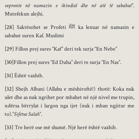
vepronte në namazin e ikindisë dhe në atë të sabahut
”.
Mutefekun alejhi.
[28]
Saktësohet se Profeti ﷺ ka lexuar në namazin e
sabahut suren Kaf. Muslimi
[29]
Fillon prej sures “Kaf” deri tek surja “En Nebe”
[30]
Fillon prej sures “Ed Duha” deri te surja “En Nas”.
[31]
Është vaxhib.
[32]
Shejh Albani (Allahu e mëshiroftë!) thotë: Koka nuk
ulet dhe as nuk ngrihet por mbahet në një nivel me trupin,
ndërsa bërrylat i largon nga ijet (nuk i mban ngjitur me
to).“
Sifetus Salah
”.
[33]
Tre herë ose më shumë. Një herë është vaxhib.