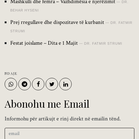
Mashkulli dhe femra – Vazhdimësia e njerëzimit
DR.
BEHAR HYSENI
Prej rregullave dhe dispozitave të kurbanit
DR. FATMIR
STRUMI
Festat joislame – Dita e 1 Majit
DR. FATMIR STRUMI
NDAJE
Abonohu me Email
Informohu për artikujt e rinj direkt në emailin tënd.