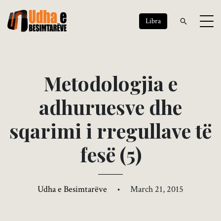
Libra
M
e
t
o
d
o
l
o
g
j
i
a
e
a
d
h
u
r
u
e
s
v
e
d
h
e
s
q
a
r
i
m
i
i
r
r
e
g
u
l
l
a
v
e
t
ë
f
e
s
ë
(
5
)
Udha e Besimtarëve
•
March 21, 2015