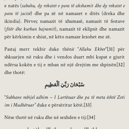
e natës (
sabahu, dy rekatet e para të akshamit dhe dy rekatet e
para të jacisë
) dhe pa zë në namazet e ditës (dreka dhe
ikindia). Përveç namazit të xhumasë, namazit të festave
(
fitër dhe kurban bajramit
), namazit të eklipsit dhe namazit
për kërkimin e shiut, në këto namaze lexohet me zë.
Pastaj merr tekbir duke thënë “
Allahu Ekber
”
[31]
për
shkuarjen në ruku dhe i vendos duart mbi kupat e gjurit
ndërsa kokën e tij e mban në një drejtim me shpinën
[32]
dhe thotë:
سُبْحَانَ رَبِّيَ اَلْعَظِيمِ
“
Subhane rabijel adhim –
I Lartësuar dhe pa të meta është Zoti
im i Madhëruar”
duke e përsëritur këtë.
[33]
Nëse thotë në ruku dhe në sexhden e tij:
[34]