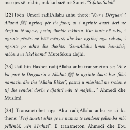
marrjes së tekbir, nuk ka bazë në Sunet. “
Sifatus Salah
”
[22]
Ibën Umeri radijAllahu anhu thotë: “
Kur i Dërguari i
Allahut
ﷺ
ngrihej për t’u falur, ai i ngrinte duart deri në
drejtim të supeve, pastaj thoshte tekbirin. Kur binte në ruku, i
ngrinte përsëri në këtë mënyrë, dhe kur ngrihej nga rukuja, i
ngrinte po ashtu dhe thoshte: “SemiAllahu limen hamideh,
rabbena ue lekel hamd
” Mutefekun alejhi.
[23]
Uail bin Haxher radijAllahu anhu transmeton se: “
Ai e
ka parë të Dërguarin e Allahut
ﷺ
të ngrinte duart kur filloi
namazin dhe tha “Allahu Ekber”, pastaj u mbështoll me rrobën e
tij dhe vendosi dorën e djathtë mbi të majtën
…” Ahmedi dhe
Muslimi.
[24]
Transmetohet nga Aliu radijAllahu anhu se ai ka
thënë: “
Prej sunetit është që në namaz të vendoset pëllëmba mbi
pëllëmbë, nën kërthizë
”. E transmeton Ahmedi dhe Ebu