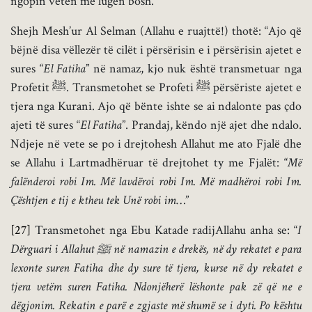
ngopin veten me lugën bosh.
Shejh Mesh’ur Al Selman (Allahu e ruajttë!) thotë: “Ajo që
bëjnë disa vëllezër të cilët i përsërisin e i përsërisin ajetet e
sures “
El Fatiha
” në namaz, kjo nuk është transmetuar nga
Profetit ﷺ. Transmetohet se Profeti ﷺ përsëriste ajetet e
tjera nga Kurani. Ajo që bënte ishte se ai ndalonte pas çdo
ajeti të sures “
El Fatiha
”. Prandaj, këndo një ajet dhe ndalo.
Ndjeje në vete se po i drejtohesh Allahut me ato Fjalë dhe
se Allahu i Lartmadhëruar të drejtohet ty me Fjalët: “
Më
falënderoi robi Im. Më lavdëroi robi Im. Më madhëroi robi Im.
Çështjen e tij e ktheu tek Unë robi im
…”
[27]
Transmetohet nga Ebu Katade radijAllahu anha se: “
I
Dërguari i Allahut
ﷺ
në namazin e drekës, në dy rekatet e para
lexonte suren Fatiha dhe dy sure të tjera, kurse në dy rekatet e
tjera vetëm suren Fatiha. Ndonjëherë lëshonte pak zë që ne e
dëgjonim. Rekatin e parë e zgjaste më shumë se i dyti. Po kështu