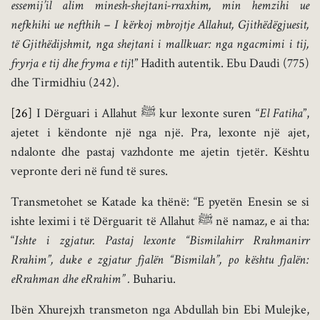
essemij’il alim minesh-shejtani-rraxhim, min hemz
ihi ue
nefkhihi ue nefthih –
I kërkoj mbrojtje Allahut, Gjithëdëgjuesit,
të Gjithëdijshmit, nga shejtani i mallkuar: nga ngacmimi i tij,
fryrja e tij dhe fryma e tij
!” Hadith autentik. Ebu Daudi (775)
dhe Tirmidhiu (242).
[26]
I Dërguari i Allahut ﷺ kur lexonte suren “
El Fatiha
”,
ajetet i këndonte një nga një. Pra, lexonte një ajet,
ndalonte dhe pastaj vazhdonte me ajetin tjetër. Kështu
vepronte deri në fund të sures.
Transmetohet se Katade ka thënë: “E pyetën Enesin se si
ishte leximi i të Dërguarit të Allahut ﷺ në namaz, e ai tha:
“
Ishte i zgjatur. Pastaj lexonte “Bismilahirr Rrahmanirr
Rrahim”, duke e zgjatur fjalën “Bismilah”, po kështu fjalën:
eRrahman dhe eRrahim” .
Buhariu.
Ibën Xhurejxh transmeton nga Abdullah bin Ebi Mulejke,