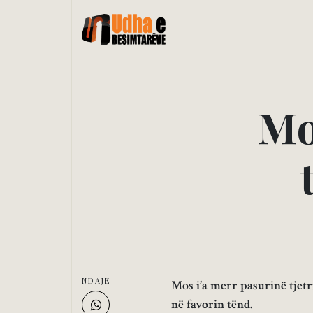
M
NDAJE
Mos i’a merr pasurinë tjetri
në favorin tënd.