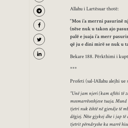
Allahu i Lartësuar thotë:
“Mos i’a merrni pasurinë një
(nëse nuk u takon ajo pasur
palë e juaja i’a merr pasur
që ju e dini mirë se nuk u t
Bekare 188. Përkthimi i kupti
***
Profeti (sal-lAllahu alejhi ue
“Unë jam njeri (kam aftësi të za
mosmarrëveshjeve tuaja. Mund t
tjetri nuk është në gjendje të m
dëgjoj. Nëse gjykoj dhe i jap të 
tjetrit përndryshe ka marrë his