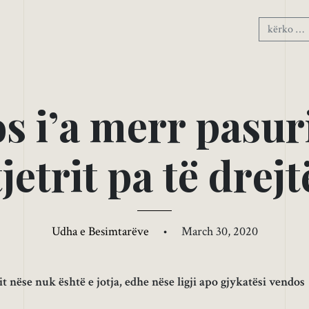
o
s
i
’
a
m
e
r
r
p
a
s
u
r
t
j
e
t
r
i
t
p
a
t
ë
d
r
e
j
t
Udha e Besimtarëve
•
March 30, 2020
t nëse nuk është e jotja, edhe nëse ligji apo gjykatësi vendos