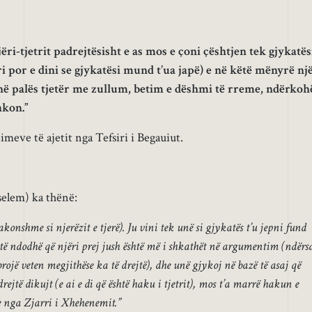
ri-tjetrit padrejtësisht e as mos e çoni çështjen tek gjykatës
i por e dini se gjykatësi mund t’ua japë) e në këtë mënyrë nj
inë palës tjetër me zullum, betim e dëshmi të rreme, ndërkoh
akon.”
meve të ajetit nga Tefsiri i Begauiut.
 selem) ka thënë:
konshme si njerëzit e tjerë). Ju vini tek unë si gjykatës t’u jepni fund
ë ndodhë që njëri prej jush është më i shkathët në argumentim (ndërs
brojë veten megjithëse ka të drejtë), dhe unë gjykoj në bazë të asaj që
drejtë dikujt (e ai e di që është haku i tjetrit), mos t’a marrë hakun e
e nga Zjarri i Xhehenemit.”