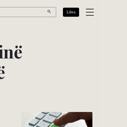
Libra
i
n
ë
ë