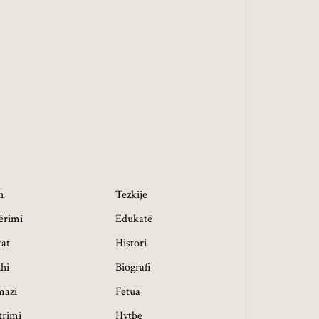
h
Tezkije
ërimi
Edukatë
tat
Histori
hi
Biografi
mazi
Fetua
trimi
Hytbe