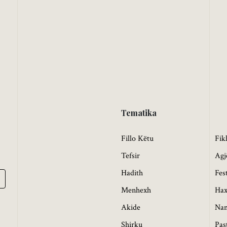
Tematika
Fillo Këtu
Fik
Tefsir
Agj
Hadith
Fes
Menhexh
Hax
Akide
Na
Shirku
Pas