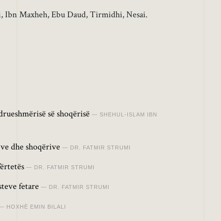
, Ibn Maxheh, Ebu Daud, Tirmidhi, Nesai.
drueshmërisë së shoqërisë
SHEHUL-ISLAM IBN
jve dhe shoqërive
DR. FATMIR STRUMI
Vërtetës
DR. FATMIR STRUMI
teve fetare
DR. FATMIR STRUMI
HOXHË EMIN BILALI