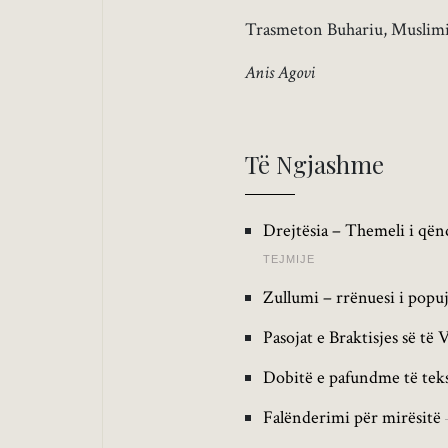
Trasmeton Buhariu, Muslimi
Anis Agovi
Të Ngjashme
Drejtësia – Themeli i qën
TEJMIJE
Zullumi – rrënuesi i popu
Pasojat e Braktisjes së të 
Dobitë e pafundme të teks
Falënderimi për mirësitë