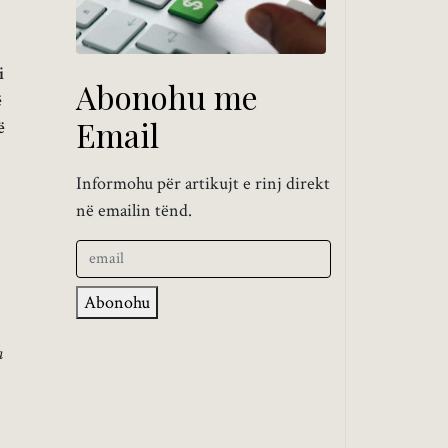
i
Abonohu me
ë
Email
ë
Informohu për artikujt e rinj direkt
në emailin tënd.
Abonohu
a