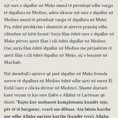
një sure e shpallur në Meke mund të përmbajë edhe vargje
të shpallura në Medine, ashtu sikurse një sure e shpallur në
Medine mund të përmbajë vargje të shpallura në Mekë.
Pra, është përshkrim i shumicës së ajeteve prandaj edhe
cilësohen në këtë formë: Surja filan është sure e shpallur në
Meke përveç ajetit filan i cili është shpallur në Medine.
Ose; surja filan është shpallur në Medine me përjashtim të
ajetit filan i cili është shpallur në Meke, siç e lexojmë në
Mus’hafe.
Një shembull i ajeteve që janë shpallur në Meke brenda
sureve të shpallura në Medine është edhe ajeti në suren El
Enfal (sure e cila ka zbritur në Medine). Shumë dijetarë
kanë veçuar te kjo sure fjalën e Allahut të Lartësuar që
thotë:
“Kujto kur mohuesit komplotonin kundër teje;
për të të burgosur, vrarë ose dëbuar. Ata bënin kurthe
por edhe Allahu ngrinte kurthe (kundër tyre). Allahu