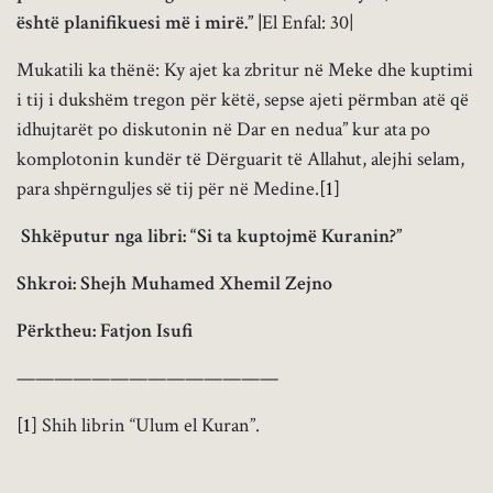
është planifikuesi më i mirë.” |
El Enfal: 30|
Mukatili ka thënë: Ky ajet ka zbritur në Meke dhe kuptimi
i tij i dukshëm tregon për këtë, sepse ajeti përmban atë që
idhujtarët po diskutonin në Dar en nedua” kur ata po
komplotonin kundër të Dërguarit të Allahut, alejhi selam,
para shpërnguljes së tij për në Medine.
[1]
Shkëputur nga libri: “Si ta kuptojmë Kuranin?”
Shkroi: Shejh Muhamed Xhemil Zejno
Përktheu: Fatjon Isufi
——————————————
[1]
Shih librin “Ulum el Kuran”.