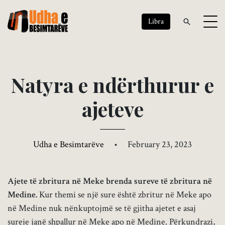
Libra
N
a
t
y
r
a
e
n
d
ë
r
t
h
u
r
u
r
e
a
j
e
t
e
v
e
Udha e Besimtarëve
•
February 23, 2023
Ajete të zbritura në Meke brenda sureve të zbritura në
Medine.
Kur themi se një sure është zbritur në Meke apo
në Medine nuk nënkuptojmë se të gjitha ajetet e asaj
sureje janë shpallur në Meke apo në Medine. Përkundrazi,