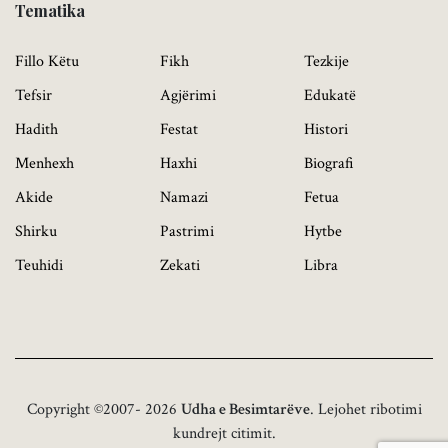
Tematika
Fillo Këtu
Fikh
Tezkije
Tefsir
Agjërimi
Edukatë
Hadith
Festat
Histori
Menhexh
Haxhi
Biografi
Akide
Namazi
Fetua
Shirku
Pastrimi
Hytbe
Teuhidi
Zekati
Libra
Copyright ©2007- 2026
Udha e Besimtarëve
. Lejohet ribotimi
kundrejt citimit.