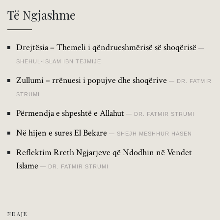
Të Ngjashme
Drejtësia – Themeli i qëndrueshmërisë së shoqërisë
SHEHUL-ISLAM IBN TEJMIJE
Zullumi – rrënuesi i popujve dhe shoqërive
DR. FATMIR
STRUMI
Përmendja e shpeshtë e Allahut
DR. FATMIR STRUMI
Në hijen e sures El Bekare
SHEJH MESHHUR HASEN
Reflektim Rreth Ngjarjeve që Ndodhin në Vendet
Islame
DR. FATMIR STRUMI
NDAJE