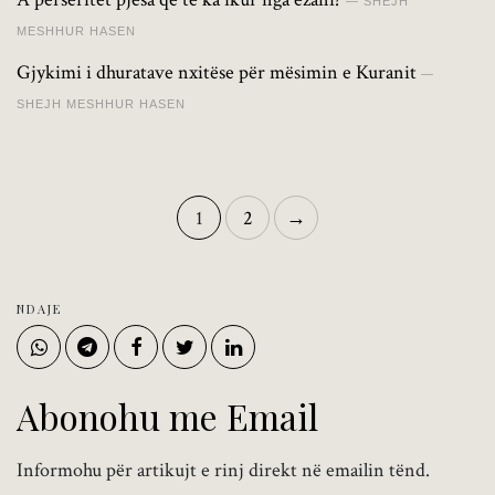
SHEJH
MESHHUR HASEN
Gjykimi i dhuratave nxitëse për mësimin e Kuranit
SHEJH MESHHUR HASEN
1
2
→
NDAJE
Abonohu me Email
Informohu për artikujt e rinj direkt në emailin tënd.