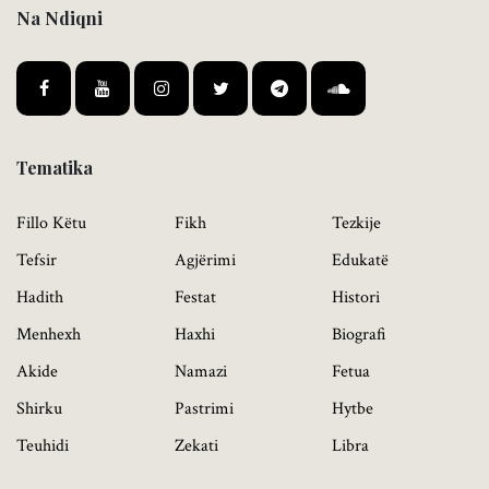
Na Ndiqni
Tematika
Fillo Këtu
Fikh
Tezkije
Tefsir
Agjërimi
Edukatë
Hadith
Festat
Histori
Menhexh
Haxhi
Biografi
Akide
Namazi
Fetua
Shirku
Pastrimi
Hytbe
Teuhidi
Zekati
Libra