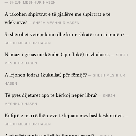
SHEJH MESHHUR HASEN
A takohen shpirtrat e të gjallëve me shpirtrat e të
vdekurve?
SHEJH MESHHUR HASEN
Si shërohet vetëpëlqimi dhe kur e shkatërron ai punën?
SHEJH MESHHUR HASEN
Namazi i gruas me këmbë (apo flokë) të zbuluara.
SHEJH
MESHHUR HASEN
A lejohen lodrat (kukullat) për fëmijë?
SHEJH MESHHUR
HASEN
Të pyes dijetarët apo të kërkoj nëpër libra?
SHEJH
MESHHUR HASEN
Kufijtë e marrëdhënieve të lejuara mes bashkëshortëve.
SHEJH MESHHUR HASEN
A përsëritet pjesa që të ka ikur nga ezani?