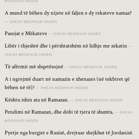
MESHHUR HASEN
A mund të bëhen dy nijete në faljen e dy rekateve namaz?
SHEJH MESHHUR HASEN
Pasojat e Mëkateve
SHEJH MESHHUR HASEN
Libër i thjeshtë dhe i përshtatshëm në lidhje me zekatin
SHEJH MESHHUR HASEN
Të afërmit më shqetësojnë
SHEJH MESHHUR HASEN
A i ngrejmë duart në namazin e xhenazes (në tekbiret që
bëhen në të)?
SHEJH MESHHUR HASEN
Kështu ishin ata në Ramazan.
SHEJH MESHHUR HASEN
Pendimi në Ramazan, dhe dobi të tjera të shumta.
SHEJH
MESHHUR HASEN
Pyetje nga burgjet e Rusisë, drejtuar shejkhut të Jordanisë.