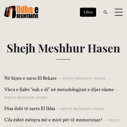
Libra
S
h
e
j
h
M
e
s
h
h
u
r
H
a
s
e
n
Në hijen e sures El Bekare
SHEJH MESHHUR HASEN
Vlera e fjalës “nuk e di” në metodologjinë e dijes islame
SHEJH MESHHUR HASEN
Disa dobi të sures El Ihlas
SHEJH MESHHUR HASEN
Cila është mënyra më e mirë për të memorizuar?
SHEJH