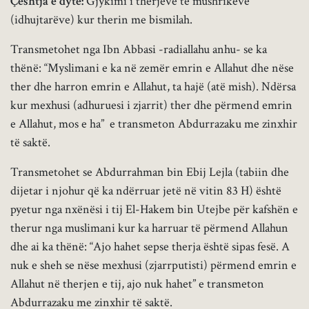
Çështja e dytë:
Gjykimi i therjeve të mushrikëve
(idhujtarëve) kur therin me bismilah.
Transmetohet nga Ibn Abbasi -radiallahu anhu- se ka
thënë: “Myslimani e ka në zemër emrin e Allahut dhe nëse
ther dhe harron emrin e Allahut, ta hajë (atë mish). Ndërsa
kur mexhusi (adhuruesi i zjarrit) ther dhe përmend emrin
e Allahut, mos e ha” e transmeton Abdurrazaku me zinxhir
të saktë.
Transmetohet se Abdurrahman bin Ebij Lejla (tabiin dhe
dijetar i njohur që ka ndërruar jetë në vitin 83 H) është
pyetur nga nxënësi i tij El-Hakem bin Utejbe për kafshën e
therur nga muslimani kur ka harruar të përmend Allahun
dhe ai ka thënë: “Ajo hahet sepse therja është sipas fesë. A
nuk e sheh se nëse mexhusi (zjarrputisti) përmend emrin e
Allahut në therjen e tij, ajo nuk hahet” e transmeton
Abdurrazaku me zinxhir të saktë.