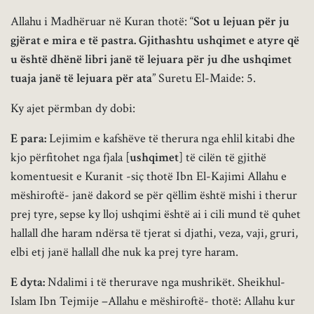
Allahu i Madhëruar në Kuran thotë: “
Sot u lejuan për ju
gjërat e mira e të pastra. Gjithashtu ushqimet e atyre që
u është dhënë libri janë të lejuara për ju dhe ushqimet
tuaja janë të lejuara për ata
” Suretu El-Maide: 5.
Ky ajet përmban dy dobi:
E para:
Lejimim e kafshëve të therura nga ehlil kitabi dhe
kjo përfitohet nga fjala [
ushqimet
] të cilën të gjithë
komentuesit e Kuranit -siç thotë Ibn El-Kajimi Allahu e
mëshiroftë- janë dakord se për qëllim është mishi i therur
prej tyre, sepse ky lloj ushqimi është ai i cili mund të quhet
hallall dhe haram ndërsa të tjerat si djathi, veza, vaji, gruri,
elbi etj janë hallall dhe nuk ka prej tyre haram.
E dyta:
Ndalimi i të therurave nga mushrikët. Sheikhul-
Islam Ibn Tejmije –Allahu e mëshiroftë- thotë: Allahu kur