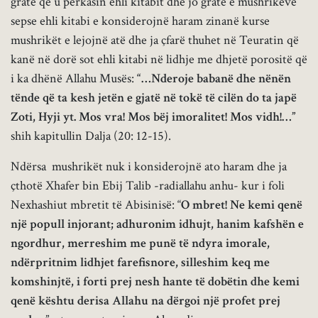
gratë që u përkasin ehli kitabit dhe jo gratë e mushrikëve
sepse ehli kitabi e konsiderojnë haram zinanë kurse
mushrikët e lejojnë atë dhe ja çfarë thuhet në Teuratin që
kanë në dorë sot ehli kitabi në lidhje me dhjetë porositë që
i ka dhënë Allahu Musës:
“…Nderoje babanë dhe nënën
tënde që ta kesh jetën e gjatë në tokë të cilën do ta japë
Zoti, Hyji yt. Mos vra! Mos bëj imoralitet! Mos vidh!…”
shih kapitullin Dalja (20: 12-15).
Ndërsa mushrikët nuk i konsiderojnë ato haram dhe ja
çthotë Xhafer bin Ebij Talib -radiallahu anhu- kur i foli
Nexhashiut mbretit të Abisinisë: “
O mbret! Ne kemi qenë
një popull injorant; adhuronim idhujt, hanim kafshën e
ngordhur, merreshim me punë të ndyra imorale,
ndërpritnim lidhjet farefisnore, silleshim keq me
komshinjtë, i forti prej nesh hante të dobëtin dhe kemi
qenë kështu derisa Allahu na dërgoi një profet prej