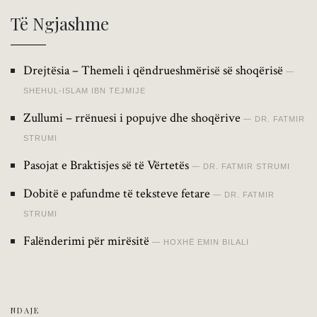
Të Ngjashme
Drejtësia – Themeli i qëndrueshmërisë së shoqërisë
SHEHUL-ISLAM IBN TEJMIJE
Zullumi – rrënuesi i popujve dhe shoqërive
DR. FATMIR
STRUMI
Pasojat e Braktisjes së të Vërtetës
DR. FATMIR STRUMI
Dobitë e pafundme të teksteve fetare
DR. FATMIR
STRUMI
Falënderimi për mirësitë
HOXHË EMIN BILALI
NDAJE