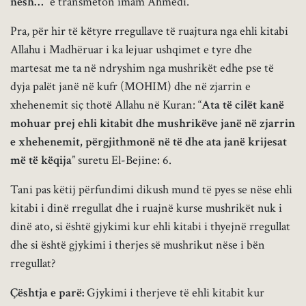
nesh…
” e transmeton imam Ahmedi.
Pra, për hir të këtyre rregullave të ruajtura nga ehli kitabi
Allahu i Madhëruar i ka lejuar ushqimet e tyre dhe
martesat me ta në ndryshim nga mushrikët edhe pse të
dyja palët janë në kufr (MOHIM) dhe në zjarrin e
xhehenemit siç thotë Allahu në Kuran: “
Ata të cilët kanë
mohuar prej ehli kitabit dhe mushrikëve janë në zjarrin
e xhehenemit, përgjithmonë në të dhe ata janë krijesat
më të këqija
” suretu El-Bejine: 6.
Tani pas këtij përfundimi dikush mund të pyes se nëse ehli
kitabi i dinë rregullat dhe i ruajnë kurse mushrikët nuk i
dinë ato, si është gjykimi kur ehli kitabi i thyejnë rregullat
dhe si është gjykimi i therjes së mushrikut nëse i bën
rregullat?
Çështja e parë:
Gjykimi i therjeve të ehli kitabit kur