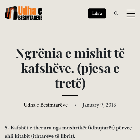
Libra
N
g
r
ë
n
i
a
e
m
i
s
h
i
t
t
ë
k
a
f
s
h
ë
v
e
.
(
p
j
e
s
a
e
t
r
e
t
ë
)
Udha e Besimtarëve
•
January 9, 2016
5- Kafshët e therura nga mushrikët (idhujtarët) përveç
ehli kitabit (ithtarëve të librit).