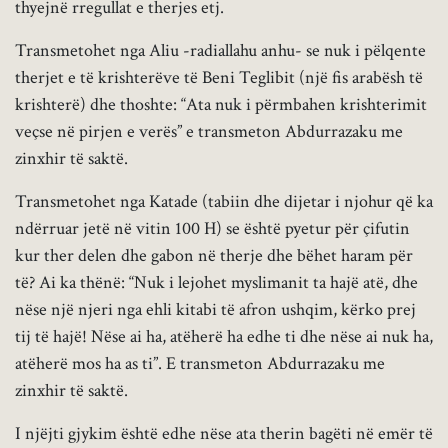
thyejnë rregullat e therjes etj.
Transmetohet nga Aliu -radiallahu anhu- se nuk i pëlqente
therjet e të krishterëve të Beni Teglibit (një fis arabësh të
krishterë) dhe thoshte: “Ata nuk i përmbahen krishterimit
veçse në pirjen e verës” e transmeton Abdurrazaku me
zinxhir të saktë.
Transmetohet nga Katade (tabiin dhe dijetar i njohur që ka
ndërruar jetë në vitin 100 H) se është pyetur për çifutin
kur ther delen dhe gabon në therje dhe bëhet haram për
të? Ai ka thënë: “Nuk i lejohet myslimanit ta hajë atë, dhe
nëse një njeri nga ehli kitabi të afron ushqim, kërko prej
tij të hajë! Nëse ai ha, atëherë ha edhe ti dhe nëse ai nuk ha,
atëherë mos ha as ti”. E transmeton Abdurrazaku me
zinxhir të saktë.
I njëjti gjykim është edhe nëse ata therin bagëti në emër të