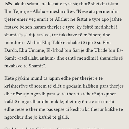
Isës -alejhi selam- në festat e tyre siç thotë sheikhu islam
Ibn Tejmije –Allahu e mëshiroftë-: “Nëse ata përmendin
tjetër emër veç emrit të Allahut në festat e tyre apo jashtë
festave bëhen haram therjet e tyre, ky është medhhebi i
shumicës së dijetarëve, tre fukahave të mëdhenj dhe
mendimi i Ali bin Ebij Talib e sahabe të tjerë si: Ebu
Darda, Ebu Umame, El-Irbad bin Sarije dhe Ubade bin Es-
Samit -radiallahu anhum- dhe është mendimi i shumicës së
fukahave të Shamit”.
Këtë gjykim mund ta japim edhe për therjet e të
krishterëve të sotëm të cilët e godasin kafshën para therjes
dhe nëse ajo ngordh para se të theret atëherë ajo quhet
kafshë e ngordhur dhe nuk lejohet ngrënia e atij mishi
edhe nëse e ther më pas sepse ai kështu ka therur kafshë të
ngordhur dhe jo kafshë të gjallë.