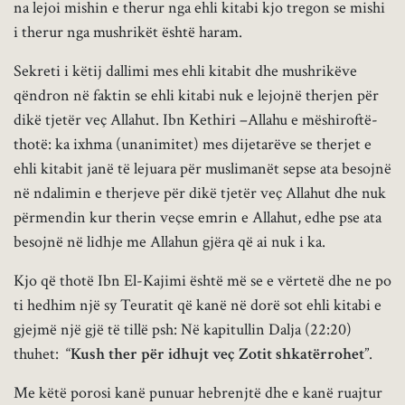
na lejoi mishin e therur nga ehli kitabi kjo tregon se mishi
i therur nga mushrikët është haram.
Sekreti i këtij dallimi mes ehli kitabit dhe mushrikëve
qëndron në faktin se ehli kitabi nuk e lejojnë therjen për
dikë tjetër veç Allahut. Ibn Kethiri –Allahu e mëshiroftë-
thotë: ka ixhma (unanimitet) mes dijetarëve se therjet e
ehli kitabit janë të lejuara për muslimanët sepse ata besojnë
në ndalimin e therjeve për dikë tjetër veç Allahut dhe nuk
përmendin kur therin veçse emrin e Allahut, edhe pse ata
besojnë në lidhje me Allahun gjëra që ai nuk i ka.
Kjo që thotë Ibn El-Kajimi është më se e vërtetë dhe ne po
ti hedhim një sy Teuratit që kanë në dorë sot ehli kitabi e
gjejmë një gjë të tillë psh: Në kapitullin Dalja (22:20)
thuhet: “
Kush ther për idhujt veç Zotit shkatërrohet
”.
Me këtë porosi kanë punuar hebrenjtë dhe e kanë ruajtur