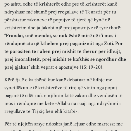
po ashtu edhe të krishterët edhe pse të krishterët kanë
ndryshuar më shumë prej rregullave të Teuratit për tu
përshtatur zakoneve të popujve të tjerë që hynë në
krishterim dhe ja Jakobi një prej apostujve të tyre thotë:
“
Prandaj, unë mendoj, se nuk është mirë që t’i mos i
rëndojmë ata që kthehen prej paganizmit nga Zoti. Por
të porositen të ruhen prej mishit të therur për idhujt,
prej imoralitetit, prej mishit të kafshës së ngordhur dhe
prej gjakut
” shih veprat e apostujve (15: 19-20).
Këtë fjalë e ka thënë kur kanë debatuar në lidhje me
synetllëkun e të krishterëve të rinj që vinin nga popuj
paganë të cilët nuk e njihnin këtë zakon dhe vendosën të
mos i rëndojnë me këtë -Allahu na ruajt nga ndryshimi i
rregullave të Tij siç bën ehli kitabi-.
Për të njëjtën arsye ndoshta janë lejuar edhe martesat me