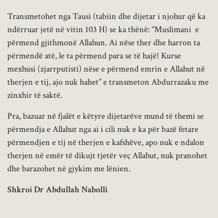
Transmetohet nga Tausi (tabiin dhe dijetar i njohur që ka
ndërruar jetë në vitin 103 H) se ka thënë: “Muslimani e
përmend gjithmonë Allahun. Ai nëse ther dhe harron ta
përmendë atë, le ta përmend para se të hajë! Kurse
mexhusi (zjarrputisti) nëse e përmend emrin e Allahut në
therjen e tij, ajo nuk hahet” e transmeton Abdurrazaku me
zinxhir të saktë.
Pra, bazuar në fjalët e këtyre dijetarëve mund të themi se
përmendja e Allahut nga ai i cili nuk e ka për bazë fetare
përmendjen e tij në therjen e kafshëve, apo nuk e ndalon
therjen në emër të dikujt tjetër veç Allahut, nuk pranohet
dhe barazohet në gjykim me lënien.
Shkroi Dr Abdullah Nabolli